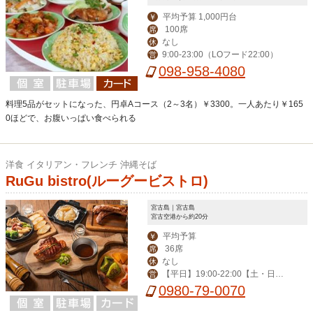
平均予算 1,000円台
￥
100席
席
なし
休
9:00-23:00（LOフード22:00）
営
098-958-4080
料理5品がセットになった、円卓Aコース（2～3名）￥3300。一人あたり￥165
0ほどで、お腹いっぱい食べられる
洋食 イタリアン・フレンチ 沖縄そば
RuGu bistro(ルーグービストロ)
宮古島｜宮古島
宮古空港から約20分
平均予算
￥
36席
席
なし
休
【平日】19:00-22:00【土・日】1
営
1:30-14:00,19:00-22:00 （11/16-4/25
0980-79-0070
は18:00スタートのみ）」