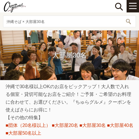
沖縄そば × 大部屋30名
大部屋30名
沖縄で30名様以上OKのお店をピックアップ！大人数で入れ
る個室・貸切可能なお店をご紹介！ご予算・ご希望のお料理
に合わせて、お選びください。『ちゅらグルメ』クーポンを
使えばさらにお得に！
【その他の特集】
■団体（20名様以上）
■大部屋20名
■大部屋30名
■大部屋40名
■大部屋50名以上