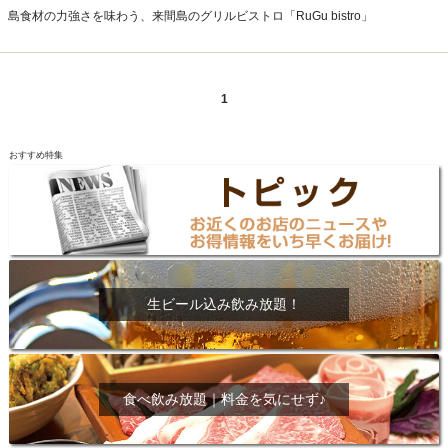
島食材の力強さを味わう、来間島のグリルビストロ「RuGu bistro」
1
おすすめ特集
生ビール込み飲み放題！
食べ飲み放題｜料金を気にせず♪