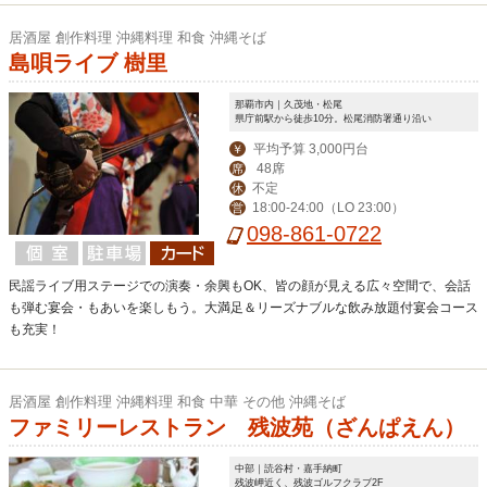
居酒屋 創作料理 沖縄料理 和食 沖縄そば
島唄ライブ 樹里
那覇市内｜久茂地・松尾
県庁前駅から徒歩10分。松尾消防署通り沿い
平均予算 3,000円台
￥
48席
席
不定
休
18:00-24:00（LO 23:00）
営
098-861-0722
民謡ライブ用ステージでの演奏・余興もOK、皆の顔が見える広々空間で、会話
も弾む宴会・もあいを楽しもう。大満足＆リーズナブルな飲み放題付宴会コース
も充実！
居酒屋 創作料理 沖縄料理 和食 中華 その他 沖縄そば
ファミリーレストラン 残波苑（ざんぱえん）
中部｜読谷村・嘉手納町
残波岬近く、残波ゴルフクラブ2F