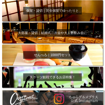
個室・貸切｜完全個室でゆったりと
大部屋・貸切｜結婚式二次会や大人数飲み会に
せんべろ｜1000円セット
スポーツ観戦できるお店特集！