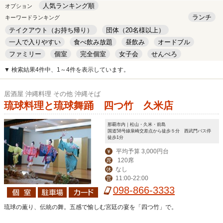
人気ランキング順
オプション
ランチ
キーワードランキング
テイクアウト（お持ち帰り）
団体（20名様以上）
一人で入りやすい
食べ飲み放題
昼飲み
オードブル
ファミリー
個室
完全個室
女子会
せんべろ
キッズルーム
安い
デート
▼ 検索結果4件中、1～4件を表示しています。
居酒屋 沖縄料理 その他 沖縄そば
琉球料理と琉球舞踊 四つ竹 久米店
那覇市内｜松山・久米・前島
国道58号線泉崎交差点から徒歩５分 西武門バス停
徒歩1分
平均予算 3,000円台
￥
120席
席
なし
休
11:00-22:00
営
098-866-3333
琉球の薫り、伝統の舞。五感で愉しむ宮廷の宴を「四つ竹」で。