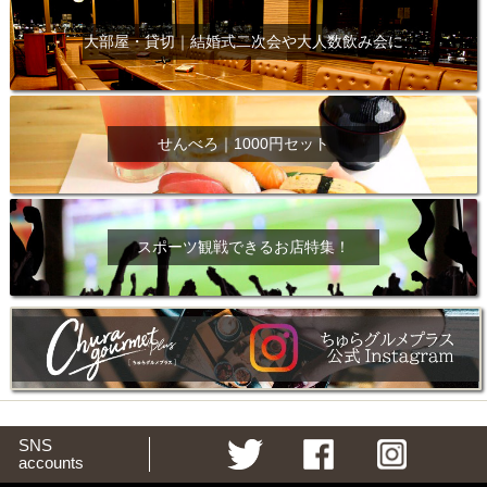
大部屋・貸切｜結婚式二次会や大人数飲み会に
せんべろ｜1000円セット
スポーツ観戦できるお店特集！
SNS
accounts