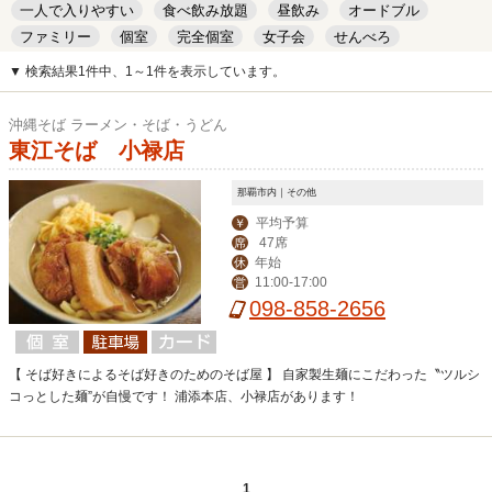
一人で入りやすい
食べ飲み放題
昼飲み
オードブル
ファミリー
個室
完全個室
女子会
せんべろ
キッズルーム
安い
デート
▼ 検索結果1件中、1～1件を表示しています。
沖縄そば ラーメン・そば・うどん
東江そば 小禄店
那覇市内｜その他
平均予算
￥
47席
席
年始
休
11:00-17:00
営
098-858-2656
【 そば好きによるそば好きのためのそば屋 】 自家製生麺にこだわった〝ツルシ
コっとした麺”が自慢です！ 浦添本店、小禄店があります！
1