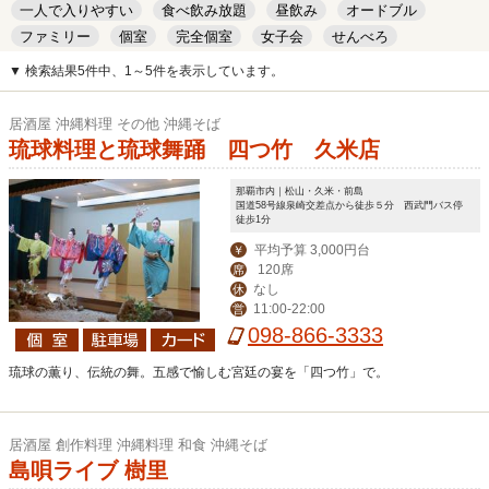
一人で入りやすい
食べ飲み放題
昼飲み
オードブル
ファミリー
個室
完全個室
女子会
せんべろ
キッズルーム
安い
デート
▼ 検索結果5件中、1～5件を表示しています。
居酒屋 沖縄料理 その他 沖縄そば
琉球料理と琉球舞踊 四つ竹 久米店
那覇市内｜松山・久米・前島
国道58号線泉崎交差点から徒歩５分 西武門バス停
徒歩1分
平均予算 3,000円台
￥
120席
席
なし
休
11:00-22:00
営
098-866-3333
琉球の薫り、伝統の舞。五感で愉しむ宮廷の宴を「四つ竹」で。
居酒屋 創作料理 沖縄料理 和食 沖縄そば
島唄ライブ 樹里