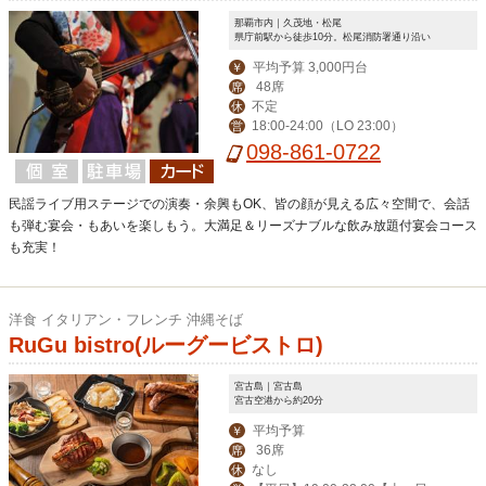
那覇市内｜久茂地・松尾
県庁前駅から徒歩10分。松尾消防署通り沿い
平均予算 3,000円台
￥
48席
席
不定
休
18:00-24:00（LO 23:00）
営
098-861-0722
民謡ライブ用ステージでの演奏・余興もOK、皆の顔が見える広々空間で、会話
も弾む宴会・もあいを楽しもう。大満足＆リーズナブルな飲み放題付宴会コース
も充実！
洋食 イタリアン・フレンチ 沖縄そば
RuGu bistro(ルーグービストロ)
宮古島｜宮古島
宮古空港から約20分
平均予算
￥
36席
席
なし
休