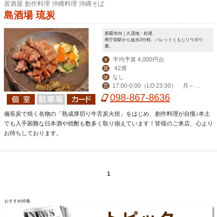
居酒屋 創作料理 沖縄料理 沖縄そば
島酒場 琉炭
那覇市内｜久茂地・松尾
県庁前駅から徒歩2分程。パレットくもじリウボウ
裏。
平均予算 4,000円台
￥
42席
席
なし
休
17:00-0:00（LO 23:30） 月～木
営
ランチ（弁当有）11:30-13:00
098-867-8636
備長炭で焼く名物の「熟成厚切り牛舌炭火焼」をはじめ、創作料理が自慢♪本土
でも入手困難な日本酒や焼酎も数多く取り揃えています！皆様のご来店、心より
お待ちしております。
1
おすすめ特集