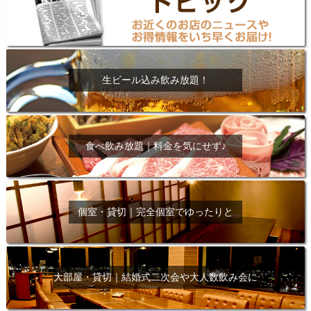
生ビール込み飲み放題！
食べ飲み放題｜料金を気にせず♪
個室・貸切｜完全個室でゆったりと
大部屋・貸切｜結婚式二次会や大人数飲み会に