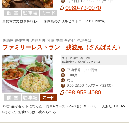
【平日】19:00-22:00【土・日】1
営
1:30-14:00,19:00-22:00 （11/16-4/25
0980-79-0070
は18:00スタートのみ）」
島食材の力強さを味わう、来間島のグリルビストロ「RuGu bistro」
居酒屋 創作料理 沖縄料理 和食 中華 その他 沖縄そば
ファミリーレストラン 残波苑（ざんぱえん）
中部｜読谷村・嘉手納町
残波岬近く、残波ゴルフクラブ2F
平均予算 1,000円台
￥
100席
席
なし
休
9:00-23:00（LOフード22:00）
営
098-958-4080
料理5品がセットになった、円卓Aコース（2～3名）￥3300。一人あたり￥165
0ほどで、お腹いっぱい食べられる