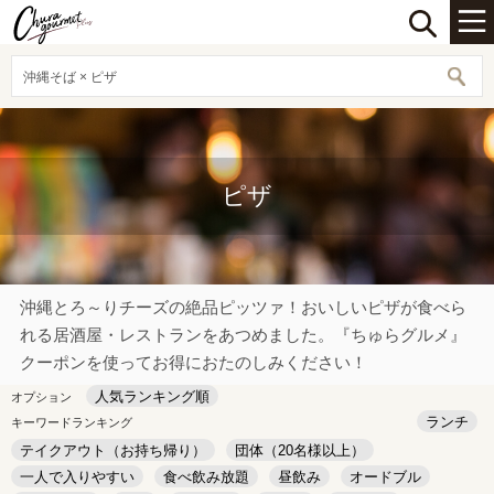
沖縄そば × ピザ
ピザ
沖縄とろ～りチーズの絶品ピッツァ！おいしいピザが食べら
れる居酒屋・レストランをあつめました。『ちゅらグルメ』
クーポンを使ってお得におたのしみください！
人気ランキング順
オプション
ランチ
キーワードランキング
テイクアウト（お持ち帰り）
団体（20名様以上）
一人で入りやすい
食べ飲み放題
昼飲み
オードブル