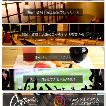
個室・貸切｜完全個室でゆったりと
大部屋・貸切｜結婚式二次会や大人数飲み会に
せんべろ｜1000円セット
スポーツ観戦できるお店特集！