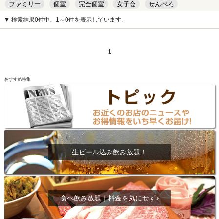
ファミリー
個室
完全個室
女子会
せんべろ
キッズルーム
安い
デート
▼ 検索結果0件中、1～0件を表示しています。
1
おすすめ特集
生ビール込み飲み放題！
食べ飲み放題｜料金を気にせず♪