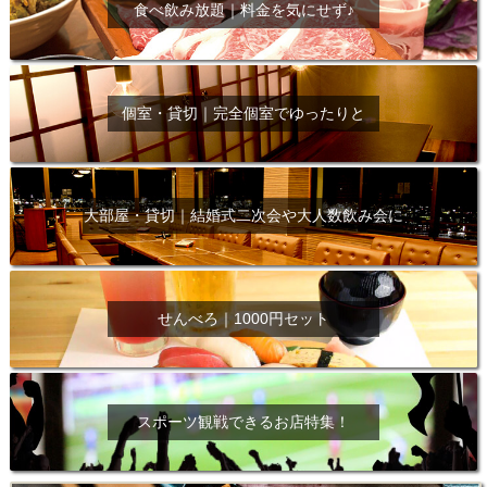
食べ飲み放題｜料金を気にせず♪
個室・貸切｜完全個室でゆったりと
大部屋・貸切｜結婚式二次会や大人数飲み会に
せんべろ｜1000円セット
スポーツ観戦できるお店特集！