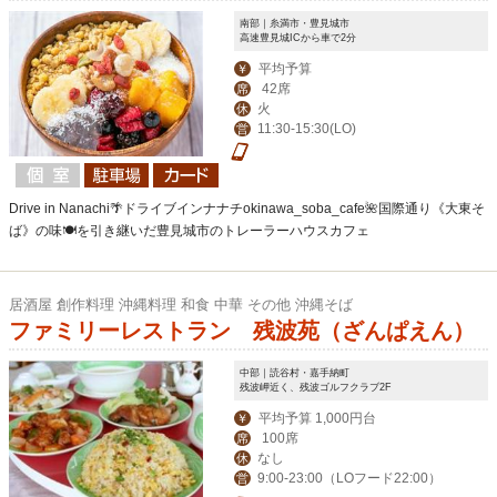
南部｜糸満市・豊見城市
高速豊見城ICから車で2分
平均予算
￥
42席
席
火
休
11:30-15:30(LO)
営
Drive in Nanachi🌴ドライブインナナチokinawa_soba_cafe🌺国際通り《大東そ
ば》の味🍽を引き継いだ豊見城市のトレーラーハウスカフェ
居酒屋 創作料理 沖縄料理 和食 中華 その他 沖縄そば
ファミリーレストラン 残波苑（ざんぱえん）
中部｜読谷村・嘉手納町
残波岬近く、残波ゴルフクラブ2F
平均予算 1,000円台
￥
100席
席
なし
休
9:00-23:00（LOフード22:00）
営