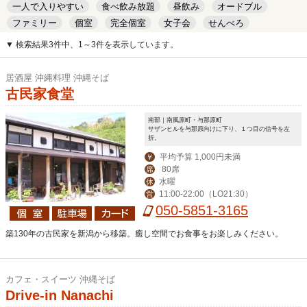
一人で入りやすい
食べ飲み放題
昼飲み
オードブル
ファミリー
個室
完全個室
女子会
せんべろ
キッズルーム
安い
デート
▼ 検索結果3件中、1～3件を表示しています。
居酒屋 沖縄料理 沖縄そば
古民家食堂
南部｜南風原町・与那原町
サザンヒルを与那原向けに下り、１つ目の信号を左
折。
平均予算 1,000円未満
￥
80席
席
水曜
休
11:00-22:00（LO21:30）
営
050-5851-3165
築130年の古民家を新潟から移築。癒し空間でお食事をお楽しみください。
カフェ・スイーツ 沖縄そば
Drive-in Nanachi