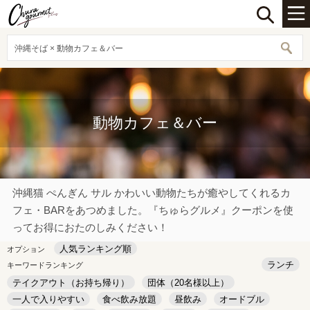
沖縄そば × 動物カフェ＆バー
動物カフェ＆バー
沖縄猫 ぺんぎん サル かわいい動物たちが癒やしてくれるカ
フェ・BARをあつめました。『ちゅらグルメ』クーポンを使
ってお得におたのしみください！
人気ランキング順
オプション
ランチ
キーワードランキング
テイクアウト（お持ち帰り）
団体（20名様以上）
一人で入りやすい
食べ飲み放題
昼飲み
オードブル