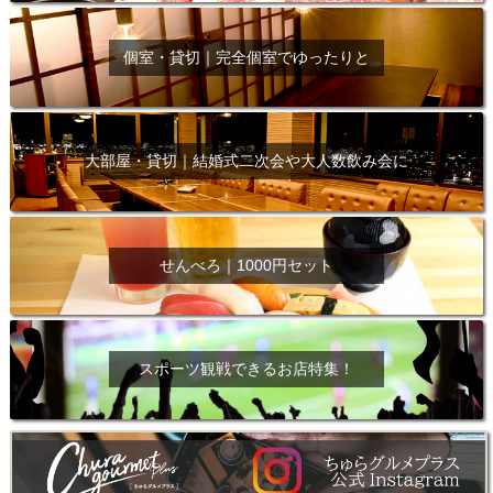
個室・貸切｜完全個室でゆったりと
大部屋・貸切｜結婚式二次会や大人数飲み会に
せんべろ｜1000円セット
スポーツ観戦できるお店特集！