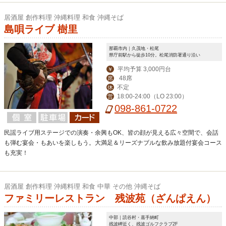
居酒屋 創作料理 沖縄料理 和食 沖縄そば
島唄ライブ 樹里
那覇市内｜久茂地・松尾
県庁前駅から徒歩10分。松尾消防署通り沿い
平均予算 3,000円台
￥
48席
席
不定
休
18:00-24:00（LO 23:00）
営
098-861-0722
民謡ライブ用ステージでの演奏・余興もOK、皆の顔が見える広々空間で、会話
も弾む宴会・もあいを楽しもう。大満足＆リーズナブルな飲み放題付宴会コース
も充実！
居酒屋 創作料理 沖縄料理 和食 中華 その他 沖縄そば
ファミリーレストラン 残波苑（ざんぱえん）
中部｜読谷村・嘉手納町
残波岬近く、残波ゴルフクラブ2F