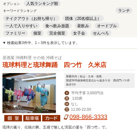
人気ランキング順
オプション
ランチ
キーワードランキング
テイクアウト（お持ち帰り）
団体（20名様以上）
一人で入りやすい
食べ飲み放題
昼飲み
オードブル
ファミリー
個室
完全個室
女子会
せんべろ
キッズルーム
安い
デート
▼ 検索結果3件中、1～3件を表示しています。
居酒屋 沖縄料理 その他 沖縄そば
琉球料理と琉球舞踊 四つ竹 久米店
那覇市内｜松山・久米・前島
国道58号線泉崎交差点から徒歩５分 西武門バス停
徒歩1分
平均予算 3,000円台
￥
120席
席
なし
休
11:00-22:00
営
098-866-3333
琉球の薫り、伝統の舞。五感で愉しむ宮廷の宴を「四つ竹」で。