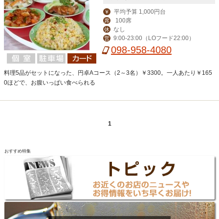
平均予算 1,000円台
￥
100席
席
なし
休
9:00-23:00（LOフード22:00）
営
098-958-4080
料理5品がセットになった、円卓Aコース（2～3名）￥3300。一人あたり￥165
0ほどで、お腹いっぱい食べられる
1
おすすめ特集