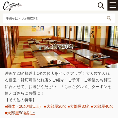
沖縄そば × 大部屋20名
大部屋20名
沖縄で20名様以上OKのお店をピックアップ！大人数で入れ
る個室・貸切可能なお店をご紹介！ご予算・ご希望のお料理
に合わせて、お選びください。『ちゅらグルメ』クーポンを
使えばさらにお得に！
【その他の特集】
■団体（20名様以上）
■大部屋20名
■大部屋30名
■大部屋40名
■大部屋50名以上