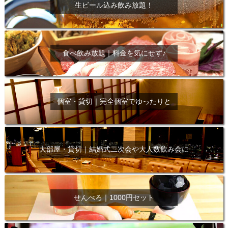
生ビール込み飲み放題！
食べ飲み放題｜料金を気にせず♪
個室・貸切｜完全個室でゆったりと
大部屋・貸切｜結婚式二次会や大人数飲み会に
せんべろ｜1000円セット