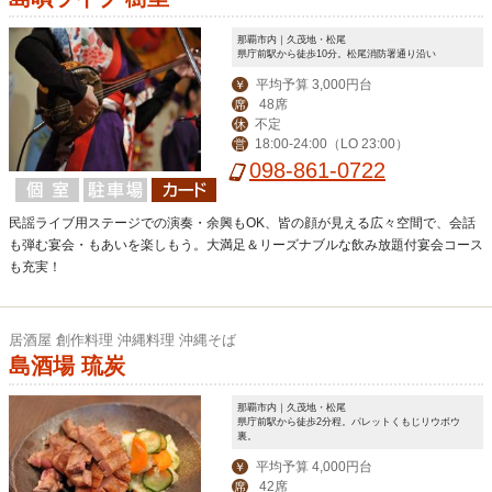
那覇市内｜久茂地・松尾
県庁前駅から徒歩10分。松尾消防署通り沿い
平均予算 3,000円台
￥
48席
席
不定
休
18:00-24:00（LO 23:00）
営
098-861-0722
民謡ライブ用ステージでの演奏・余興もOK、皆の顔が見える広々空間で、会話
も弾む宴会・もあいを楽しもう。大満足＆リーズナブルな飲み放題付宴会コース
も充実！
居酒屋 創作料理 沖縄料理 沖縄そば
島酒場 琉炭
那覇市内｜久茂地・松尾
県庁前駅から徒歩2分程。パレットくもじリウボウ
裏。
平均予算 4,000円台
￥
42席
席