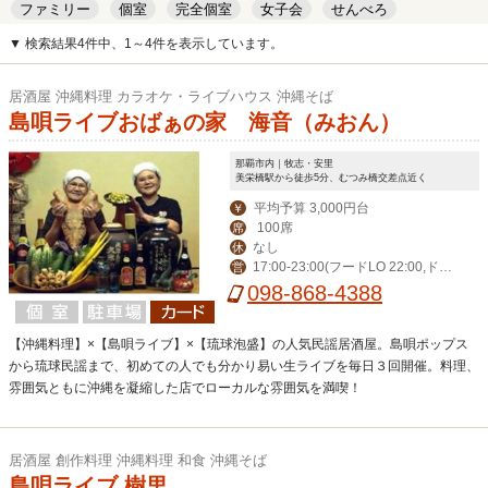
ファミリー
個室
完全個室
女子会
せんべろ
キッズルーム
安い
デート
▼ 検索結果4件中、1～4件を表示しています。
居酒屋 沖縄料理 カラオケ・ライブハウス 沖縄そば
島唄ライブおばぁの家 海音（みおん）
那覇市内｜牧志・安里
美栄橋駅から徒歩5分、むつみ橋交差点近く
平均予算 3,000円台
￥
100席
席
なし
休
17:00-23:00(フードLO 22:00,ドリ
営
ンクLO 22:30)※夏季は30分延長
098-868-4388
【沖縄料理】×【島唄ライブ】×【琉球泡盛】の人気民謡居酒屋。島唄ポップス
から琉球民謡まで、初めての人でも分かり易い生ライブを毎日３回開催。料理、
雰囲気ともに沖縄を凝縮した店でローカルな雰囲気を満喫！
居酒屋 創作料理 沖縄料理 和食 沖縄そば
島唄ライブ 樹里