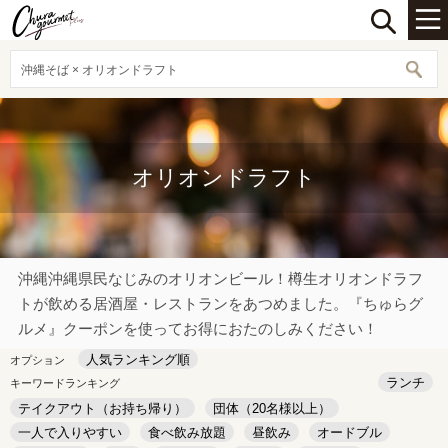
沖縄そば × オリオンドラフト
オリオンドラフト
沖縄沖縄県民なじみのオリオンビール！樽生オリオンドラフ
トが飲める居酒屋・レストランをあつめました。『ちゅらグ
ルメ』クーポンを使ってお得におたのしみください！
人気ランキング順
オプション
ランチ
キーワードランキング
テイクアウト（お持ち帰り）
団体（20名様以上）
一人で入りやすい
食べ飲み放題
昼飲み
オードブル