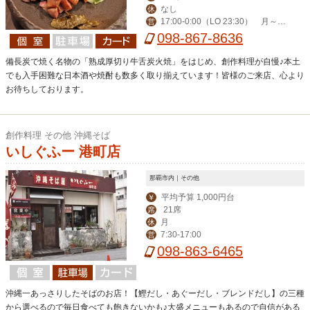
なし
休
17:00-0:00（LO 23:30） 月～木
営
ランチ（弁当有）11:30-13:00
098-867-8636
備長炭で焼く名物の「熟成厚切り牛舌炭火焼」をはじめ、創作料理が自慢♪本土
でも入手困難な日本酒や焼酎も数多く取り揃えています！皆様のご来店、心より
お待ちしております。
創作料理 その他 沖縄そば
いしぐふー 港町店
那覇市内｜その他
平均予算 1,000円台
￥
21席
席
月
休
7:30-17:00
営
098-863-6465
沖縄一あっさりしたそばのお店！【鰹だし・あぐーだし・ブレンドだし】の三種
から選べるので毎日食べても飽きないかも♪大盛メニューもあるので自信がある