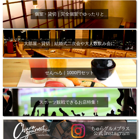
個室・貸切｜完全個室でゆったりと
大部屋・貸切｜結婚式二次会や大人数飲み会に
せんべろ｜1000円セット
スポーツ観戦できるお店特集！