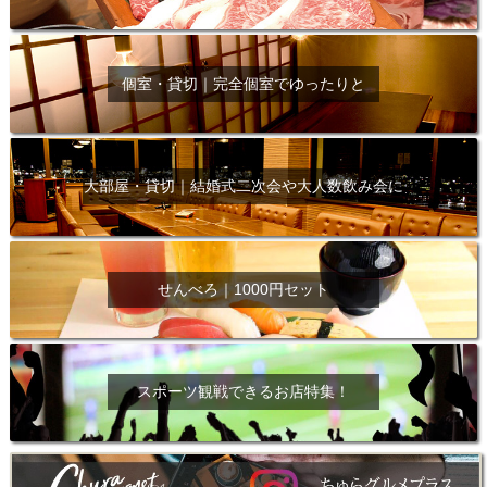
個室・貸切｜完全個室でゆったりと
大部屋・貸切｜結婚式二次会や大人数飲み会に
せんべろ｜1000円セット
スポーツ観戦できるお店特集！