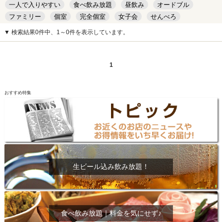
一人で入りやすい
食べ飲み放題
昼飲み
オードブル
ファミリー
個室
完全個室
女子会
せんべろ
キッズルーム
安い
デート
▼ 検索結果0件中、1～0件を表示しています。
1
おすすめ特集
生ビール込み飲み放題！
食べ飲み放題｜料金を気にせず♪