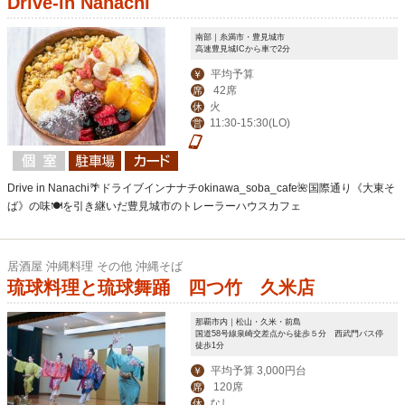
Drive-in Nanachi
南部｜糸満市・豊見城市
高速豊見城ICから車で2分
平均予算
￥
42席
席
火
休
11:30-15:30(LO)
営
Drive in Nanachi🌴ドライブインナナチokinawa_soba_cafe🌺国際通り《大東そ
ば》の味🍽を引き継いだ豊見城市のトレーラーハウスカフェ
居酒屋 沖縄料理 その他 沖縄そば
琉球料理と琉球舞踊 四つ竹 久米店
那覇市内｜松山・久米・前島
国道58号線泉崎交差点から徒歩５分 西武門バス停
徒歩1分
平均予算 3,000円台
￥
120席
席
なし
休