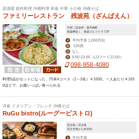
居酒屋 創作料理 沖縄料理 和食 中華 その他 沖縄そば
ファミリーレストラン 残波苑（ざんぱえん）
中部｜読谷村・嘉手納町
残波岬近く、残波ゴルフクラブ2F
平均予算 1,000円台
￥
100席
席
なし
休
9:00-23:00（LOフード22:00）
営
098-958-4080
料理5品がセットになった、円卓Aコース（2～3名）￥3300。一人あたり￥165
0ほどで、お腹いっぱい食べられる
洋食 イタリアン・フレンチ 沖縄そば
RuGu bistro(ルーグービストロ)
宮古島｜宮古島
宮古空港から約20分
平均予算
￥