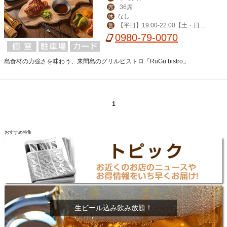
36席
席
なし
休
【平日】19:00-22:00【土・日】1
営
1:30-14:00,19:00-22:00 （11/16-4/25
0980-79-0070
は18:00スタートのみ）」
島食材の力強さを味わう、来間島のグリルビストロ「RuGu bistro」
1
おすすめ特集
生ビール込み飲み放題！