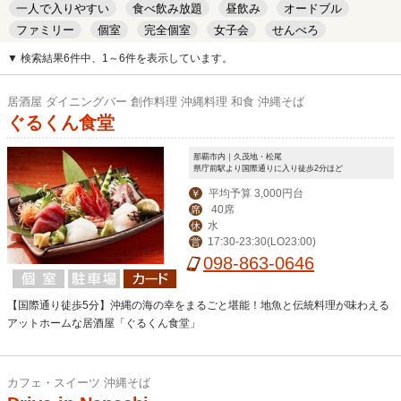
一人で入りやすい
食べ飲み放題
昼飲み
オードブル
ファミリー
個室
完全個室
女子会
せんべろ
キッズルーム
安い
デート
▼ 検索結果6件中、1～6件を表示しています。
居酒屋 ダイニングバー 創作料理 沖縄料理 和食 沖縄そば
ぐるくん食堂
那覇市内｜久茂地・松尾
県庁前駅より国際通りに入り徒歩2分ほど
平均予算 3,000円台
￥
40席
席
水
休
17:30-23:30(LO23:00)
営
098-863-0646
【国際通り徒歩5分】沖縄の海の幸をまるごと堪能！地魚と伝統料理が味わえる
アットホームな居酒屋「ぐるくん食堂」
カフェ・スイーツ 沖縄そば