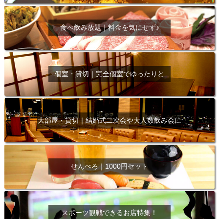
食べ飲み放題｜料金を気にせず♪
個室・貸切｜完全個室でゆったりと
大部屋・貸切｜結婚式二次会や大人数飲み会に
せんべろ｜1000円セット
スポーツ観戦できるお店特集！