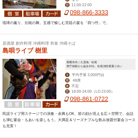
11:00-22:00
営
098-866-3333
琉球の薫り、伝統の舞。五感で愉しむ宮廷の宴を「四つ竹」で。
居酒屋 創作料理 沖縄料理 和食 沖縄そば
島唄ライブ 樹里
那覇市内｜久茂地・松尾
県庁前駅から徒歩10分。松尾消防署通り沿い
平均予算 3,000円台
￥
48席
席
不定
休
18:00-24:00（LO 23:00）
営
098-861-0722
民謡ライブ用ステージでの演奏・余興もOK、皆の顔が見える広々空間で、会話
も弾む宴会・もあいを楽しもう。大満足＆リーズナブルな飲み放題付宴会コース
も充実！