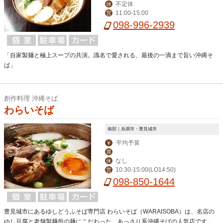
不定休
休
11:00-15:00
営
098-996-2939
「自家製麺と極上スープの共演。識名で愛される、最後の一滴まで旨い沖縄そ
ば」
創作料理 沖縄そば
わらいそば
南部｜糸満市・豊見城市
平均予算
￥
席
なし
休
10:30-15:00(LO14:50)
営
098-850-1644
豊見城市にあるゆしどうふそば専門店 わらいそば（WARAISOBA）は、名店の
ゆし豆腐と老舗製麺所の麺にこだわった、あっさり系沖縄そばの人気店です。