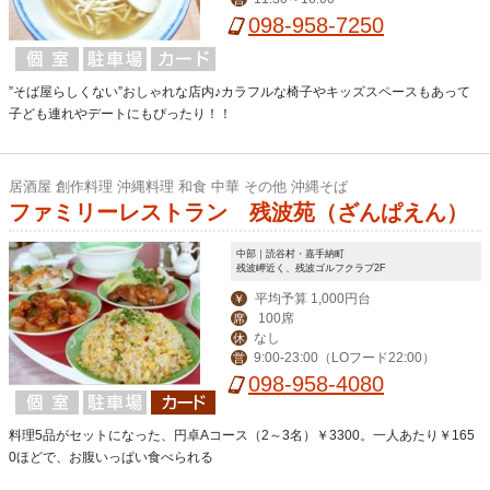
098-958-7250
”そば屋らしくない”おしゃれな店内♪カラフルな椅子やキッズスペースもあって
子ども連れやデートにもぴったり！！
居酒屋 創作料理 沖縄料理 和食 中華 その他 沖縄そば
ファミリーレストラン 残波苑（ざんぱえん）
中部｜読谷村・嘉手納町
残波岬近く、残波ゴルフクラブ2F
平均予算 1,000円台
￥
100席
席
なし
休
9:00-23:00（LOフード22:00）
営
098-958-4080
料理5品がセットになった、円卓Aコース（2～3名）￥3300。一人あたり￥165
0ほどで、お腹いっぱい食べられる