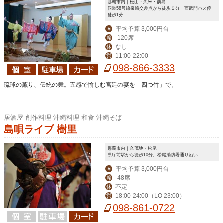
那覇市内｜松山・久米・前島
国道58号線泉崎交差点から徒歩５分 西武門バス停
徒歩1分
平均予算 3,000円台
￥
120席
席
なし
休
11:00-22:00
営
098-866-3333
琉球の薫り、伝統の舞。五感で愉しむ宮廷の宴を「四つ竹」で。
居酒屋 創作料理 沖縄料理 和食 沖縄そば
島唄ライブ 樹里
那覇市内｜久茂地・松尾
県庁前駅から徒歩10分。松尾消防署通り沿い
平均予算 3,000円台
￥
48席
席
不定
休
18:00-24:00（LO 23:00）
営
098-861-0722