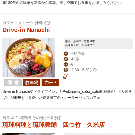
築130年の古民家を新潟から移築。癒し空間でお食事をお楽しみください。
カフェ・スイーツ 沖縄そば
Drive-in Nanachi
南部｜糸満市・豊見城市
高速豊見城ICから車で2分
平均予算
￥
42席
席
火
休
11:30-15:30(LO)
営
Drive in Nanachi🌴ドライブインナナチokinawa_soba_cafe🌺国際通り《大東そ
ば》の味🍽を引き継いだ豊見城市のトレーラーハウスカフェ
居酒屋 沖縄料理 その他 沖縄そば
琉球料理と琉球舞踊 四つ竹 久米店