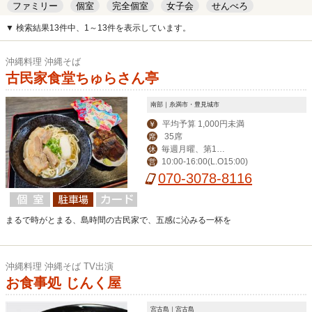
ファミリー
個室
完全個室
女子会
せんべろ
キッズルーム
安い
デート
▼ 検索結果13件中、1～13件を表示しています。
沖縄料理 沖縄そば
古民家食堂ちゅらさん亭
南部｜糸満市・豊見城市
平均予算 1,000円未満
￥
35席
席
毎週月曜、第1と
休
10:00-16:00(L.O15:00)
営
月末の日曜日
070-3078-8116
まるで時がとまる、島時間の古民家で、五感に沁みる一杯を
沖縄料理 沖縄そば TV出演
お食事処 じんく屋
宮古島｜宮古島