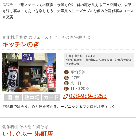
民謡ライブ用ステージでの演奏・余興もOK、皆の顔が見える広々空間で、会話
も弾む宴会・もあいを楽しもう。大満足＆リーズナブルな飲み放題付宴会コース
も充実！
創作料理 和食 カフェ・スイーツ その他 沖縄そば
キッチンのぎ
中部｜沖縄市・うるま市
沖縄自動車道 沖縄南ICから車で５分。沖縄市役所よ
り徒歩１分。
平均予算
￥
17席
席
火、日
休
11:30-20:00
営
098-989-8258
沖縄市で出会う、心と体を整えるオーガニック＆マクロビオティック
創作料理 その他 沖縄そば
いしぐふー 港町店