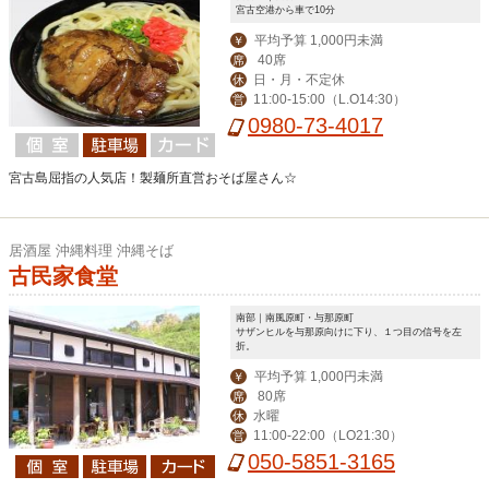
宮古空港から車で10分
平均予算 1,000円未満
￥
40席
席
日・月・不定休
休
11:00-15:00（L.O14:30）
営
0980-73-4017
宮古島屈指の人気店！製麺所直営おそば屋さん☆
居酒屋 沖縄料理 沖縄そば
古民家食堂
南部｜南風原町・与那原町
サザンヒルを与那原向けに下り、１つ目の信号を左
折。
平均予算 1,000円未満
￥
80席
席
水曜
休
11:00-22:00（LO21:30）
営
050-5851-3165