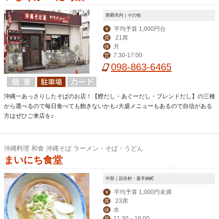
那覇市内｜その他
平均予算 1,000円台
￥
21席
席
月
休
7:30-17:00
営
098-863-6465
沖縄一あっさりしたそばのお店！【鰹だし・あぐーだし・ブレンドだし】の三種
から選べるので毎日食べても飽きないかも♪大盛メニューもあるので自信がある
方はぜひご来店を♪
沖縄料理 和食 沖縄そば ラーメン・そば・うどん
まいにち食堂
中部｜読谷村・嘉手納町
平均予算 1,000円未満
￥
23席
席
水
休
11:30～16:00
営