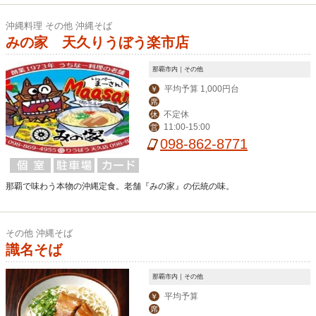
沖縄料理 その他 沖縄そば
みの家 天久りうぼう楽市店
那覇市内｜その他
平均予算 1,000円台
￥
席
不定休
休
11:00-15:00
営
098-862-8771
那覇で味わう本物の沖縄定食。老舗『みの家』の伝統の味。
その他 沖縄そば
識名そば
那覇市内｜その他
平均予算
￥
席