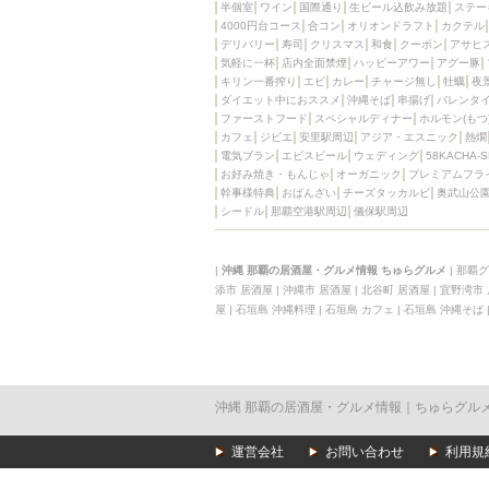
半個室
ワイン
国際通り
生ビール込飲み放題
ステー
4000円台コース
合コン
オリオンドラフト
カクテル
デリバリー
寿司
クリスマス
和食
クーポン
アサヒ
気軽に一杯
店内全面禁煙
ハッピーアワー
アグー豚
キリン一番搾り
エビ
カレー
チャージ無し
牡蠣
夜
ダイエット中におススメ
沖縄そば
串揚げ
バレンタ
ファーストフード
スペシャルディナー
ホルモン(もつ
カフェ
ジビエ
安里駅周辺
アジア・エスニック
熱燗
電気ブラン
エビスビール
ウェディング
58KACHA-
お好み焼き・もんじゃ
オーガニック
プレミアムフラ
幹事様特典
おばんざい
チーズタッカルビ
奥武山公
シードル
那覇空港駅周辺
儀保駅周辺
|
沖縄 那覇の居酒屋・グルメ情報 ちゅらグルメ
|
那覇グ
添市 居酒屋
|
沖縄市 居酒屋
|
北谷町 居酒屋
|
宜野湾市
屋
|
石垣島 沖縄料理
|
石垣島 カフェ
|
石垣島 沖縄そば
沖縄 那覇の居酒屋・グルメ情報｜ちゅらグル
運営会社
お問い合わせ
利用規