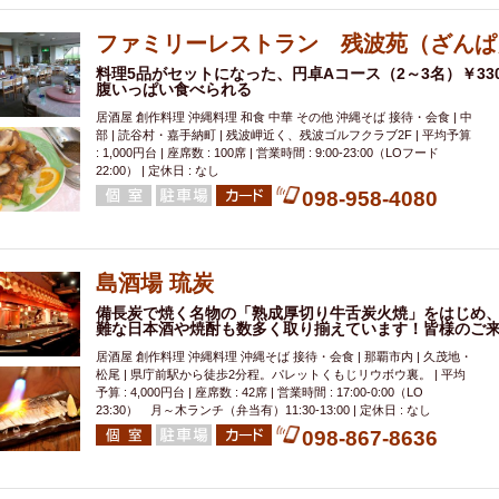
000円
肉の日
おもろまち駅周辺
オープンテラス
マトン・ラ
エビ
カレー
チャージ無し
牡蠣
夜景・景色◎
夜12時以降
ファミリーレストラン 残波苑（ざんぱ
牧志駅周辺
ペット同伴
ビアガーデン
チーズ
天ぷら
ラ
料理5品がセットになった、円卓Aコース（2～3名）￥330
腹いっぱい食べられる
スメ
沖縄そば
串揚げ
バレンタイン
立ち飲み
5000円以上
居酒屋 創作料理 沖縄料理 和食 中華 その他 沖縄そば 接待・会食 | 中
理
石垣牛
アヒージョ
アサヒ
割烹
女性専用トイレあり
部 | 読谷村・嘉手納町 | 残波岬近く、残波ゴルフクラブ2F | 平均予算
: 1,000円台 | 座席数 : 100席 | 営業時間 : 9:00-23:00（LOフード
スペシャルディナー
ホルモン(もつ)
炭火焼
ペイディ（給料日）
22:00） | 定休日 : なし
インバル・イタリアンバール
食べ放題
動物カフェ＆バー
屋富祖地
098-958-4080
ジビエ
安里駅周辺
アジア・エスニック
熱燗
生け簀
獺祭
分煙
少人数貸切(15名以下から)
島野菜
しゃぶしゃぶ
パクチー
島酒場 琉炭
電気ブラン
エビスビール
ウェディング
58KACHA-SEA
バイ
備長炭で焼く名物の「熟成厚切り牛舌炭火焼」をはじめ、
昼宴会
イベリコ豚
山盛、メガ盛り
つけ麺
日本そば
冬
難な日本酒や焼酎も数多く取り揃えています！皆様のご
中華
お好み焼き・もんじゃ
オーガニック
プレミアムフライデー
居酒屋 創作料理 沖縄料理 沖縄そば 接待・会食 | 那覇市内 | 久茂地・
松尾 | 県庁前駅から徒歩2分程。パレットくもじリウボウ裏。 | 平均
レ
ランチバイキング
フルーツハイボール
飲み比べセット
首里
予算 : 4,000円台 | 座席数 : 42席 | 営業時間 : 17:00-0:00（LO
鉄板焼き
幹事様特典
おばんざい
チーズタッカルビ
奥武山公園
23:30） 月～木ランチ（弁当有）11:30-13:00 | 定休日 : なし
098-867-8636
定メニュー
春限定メニュー
フレンチ
夏限定メニュー
ENJOY 
駅周辺
シードル
那覇空港駅周辺
儀保駅周辺