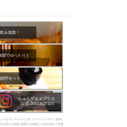
飲み放題！
個室でゆったりと
00円セット
んべろ
キッズルーム
安い
デート
スポーツ観戦
席
記念日
泡盛
喫煙可
結婚式二次会
朝まで営業