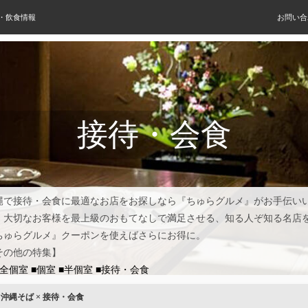
屋・飲食情報
お問い合
接待・会食
縄で接待・会食に最適なお店をお探しなら『ちゅらグルメ』がお手伝い
。大切なお客様を最上級のおもてなしで満足させる、知る人ぞ知る名店
ちゅらグルメ』クーポンを使えばさらにお得に。
その他の特集】
完全個室
■個室
■半個室
■接待・会食
×
沖縄そば
×
接待・会食