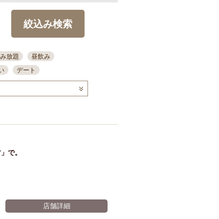
絞込み検索
み放題
昼飲み
い
デート
コース
ディナー
念日
泡盛
喫煙可
ーキ
歓迎会
宴会
部屋30名
カウンター
カクテル
送別会
竹」で。
ビ
飲み会
掘りごたつ
クーポン
結納・顔会わせ
全面禁煙
店舗詳細