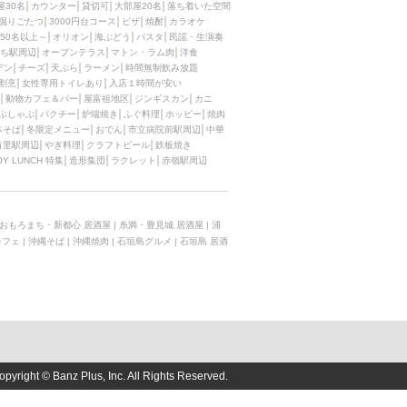
屋30名
カウンター
貸切可
大部屋20名
落ち着いた空間
掘りごたつ
3000円台コース
ピザ
焼酎
カラオケ
50名以上～
オリオン
海ぶどう
パスタ
民謡・生演奏
ち駅周辺
オープンテラス
マトン・ラム肉
洋食
デン
チーズ
天ぷら
ラーメン
時間無制飲み放題
割烹
女性専用トイレあり
入店１時間が安い
動物カフェ＆バー
屋富祖地区
ジンギスカン
カニ
ぶしゃぶ
パクチー
炉端焼き
ふぐ料理
ホッピー
焼肉
本そば
冬限定メニュー
おでん
市立病院前駅周辺
中華
首里駅周辺
やぎ料理
クラフトビール
鉄板焼き
OY LUNCH 特集
造形集団
ラクレット
赤嶺駅周辺
おもろまち・新都心 居酒屋
|
糸満・豊見城 居酒屋
|
浦
カフェ
|
沖縄そば
|
沖縄焼肉
|
石垣島グルメ
|
石垣島 居酒
opyright © Banz Plus, Inc. All Rights Reserved.