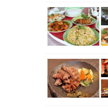
飲み放題付きコース3
キリン一番搾り
アレルギー対応可能
ダイエット中におス
ソファー
激辛料
ファーストフード
スクリーン
スペ
カニ
カフェ
餃子
キリン
ホッピー
焼肉
マイク
サッポロ
市立病院前駅周辺
綺麗orお洒落なトイ
クラフトビール
壺川駅周辺
秋限
ラクレット
赤嶺