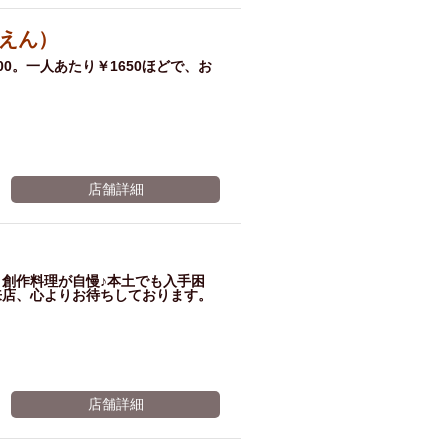
ム肉
洋食
入店可
サプライズ
えん）
ーメン
時間無制飲み放題
0。一人あたり￥1650ほどで、お
コース
地中海料理
鍋
入店１時間が安い
野菜巻き串
区
ジンギスカン
店舗詳細
イタリアン
古島駅周辺
炉端焼き
ふぐ料理
キング（ビュッフェ）
創作料理が自慢♪本土でも入手困
限定メニュー
おでん
来店、心よりお待ちしております。
牛串焼き
駅周辺
やぎ料理
駅周辺
小禄駅周辺
LUNCH 特集
造形集団
店舗詳細