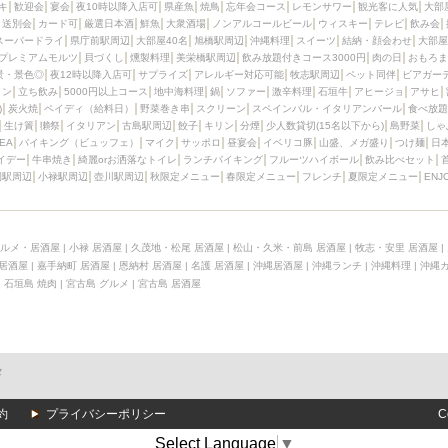
キ
歓迎会
宴会
夜10時以降入店可
県産魚
焼鳥
忘年会コース
レモンサワー
観光客に人気
大部
送別会
カード可
厳選日本酒
鮮魚
大衆酒場
ノンアルコールビール
ウィスキー
テレビ
飲み会
スーパードライ
県庁前駅周辺
大部屋40名
旭橋駅周辺
沖縄料理
スイーツ
結納・顔会わせ
大部屋
プレミアムモルツ
貝づくし
燻製料理
美栄橋駅周辺
飲み放題付きコース3000円
肉の日
おもろま
景・景色◎
夜12時以降入店可
サプライズ
アレルギー対応可能
牧志駅周辺
ペット同伴
ビアガー
イン
立ち飲み
5000円以上コース
地中海料理
鍋
ソファー
激辛料理
石垣牛
アヒージョ
アサヒ
)
炭火焼
ペイディ（給料日）
野菜巻き串
スクリーン
スペインバル・イタリアンバール
食べ放題
生け簀
獺祭
イタリアン
古島駅周辺
餃子
キリン
分煙
少人数貸切(15名以下から)
島野菜
しゃ
SEA
バイキング（ビュッフェ）
マイク
サッポロ
昼宴会
イベリコ豚
山盛、メガ盛り
つけ麺
日
イデー
牛串焼き
綺麗orお洒落なトイレ
ランチバイキング
フルーツハイボール
飲み比べセット
園駅周辺
小禄駅周辺
壺川駅周辺
秋限定メニュー
春限定メニュー
フレンチ
夏限定メニュー
ENJ
ルメ・居酒屋
|
小禄 居酒屋
|
久茂地・松尾 居酒屋
|
松山・久米・前島 居酒屋
|
牧志・安里 居酒屋
|
 居酒屋
|
嘉手納町 居酒屋
|
恩納村 居酒屋
|
名護 居酒屋
|
沖縄居酒屋
|
沖縄ランチ
|
沖縄料理
|
沖縄
|
石垣島 焼肉
|
宮古島 グルメ
|
宮古島 居酒屋
メ
約
プライバシーポリシー
C
Select Language
▼