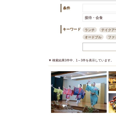
条件
キーワード
ランチ
テイクア
オードブル
ファ
スポーツ観戦
島
接待・会食
ちょ
結婚式二次会
朝
▼ 検索結果3件中、1～3件を表示しています。
夜10時以降入店可
貸切可
大部屋20
カード可
厳選日
3000円台コース
アサヒスーパードラ
大部屋50名以上～
ハッピーアワー