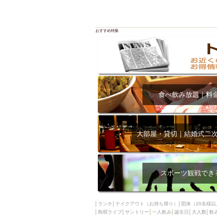
おすすめ特集
食べ飲み放題｜料
大部屋・貸切｜結婚式二
スポーツ観戦でき
ランチ
テイクアウト（お持ち帰り）
団体（20名様以
島唄ライブ
サントリー
一人飲み
誕生日
大人数
飲