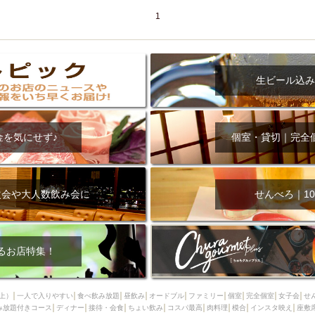
1
生ビール込み
金を気にせず♪
個室・貸切｜完全
次会や大人数飲み会に
せんべろ｜10
るお店特集！
上）
一人で入りやすい
食べ飲み放題
昼飲み
オードブル
ファミリー
個室
完全個室
女子会
せ
み放題付きコース
ディナー
接待・会食
ちょい飲み
コスパ最高
肉料理
模合
インスタ映え
座敷