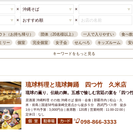
×
×
×
×
ウト（お持ち帰り）
団体（20名様以上）
一人で入りやすい
食べ飲
ミリー
個室
完全個室
女子会
せんべろ
キッズルーム
安
唄ライブ
サントリー
一人飲み
誕生日
大人数
飲み放題付き
キーワードをもっと見る
い飲み
コスパ最高
肉料理
模合
インスタ映え
座敷席
記
まで営業
半個室
ワイン
国際通り
生ビール込飲み放題
ステ
県産魚
焼鳥
忘年会コース
レモンサワー
観光客に人気
大
琉球料理と琉球舞踊 四つ竹 久米店
名
落ち着いた空間
4000円台コース
合コン
オリオンドラフト
本酒
鮮魚
琉球の薫り、伝統の舞。五感で愉しむ宮廷の宴を「四つ
大衆酒場
ノンアルコールビール
ウィスキー
テレ
居酒屋 沖縄料理 その他 沖縄そば 接待・会食 | 那覇市内 | 松山・久
ピザ
焼酎
カラオケ
デリバリー
寿司
クリスマス
和食
米・前島 | 国道58号線泉崎交差点から徒歩５分 西武門バス停 徒歩
イ
県庁前駅周辺
大部屋40名
旭橋駅周辺
沖縄料理
スイーツ
1分 | 平均予算 : 3,000円台 | 座席数 : 120席 | 営業時間 : 11:00-22:00 |
定休日 : なし
オリオン
海ぶどう
パスタ
民謡・生演奏
気軽に一杯
店内
098-866-3333
アグー豚
プレミアムモルツ
貝づくし
燻製料理
美栄橋駅周辺