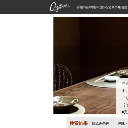
那覇/南部/中部/北部/石垣島の居酒
沖
す
『
【
■
検索結果
絞込み条件
沖縄