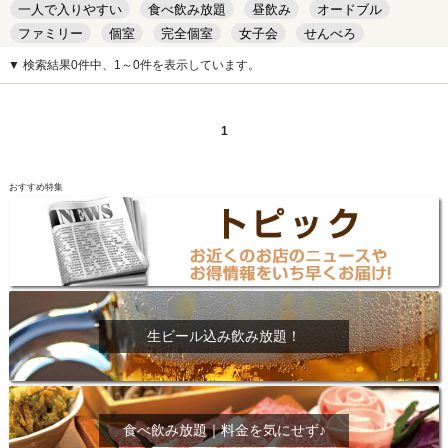
一人で入りやすい
食べ飲み放題
昼飲み
オードブル
ファミリー
個室
完全個室
女子会
せんべろ
キッズルーム
安い
デート
▼ 検索結果0件中、1～0件を表示しています。
1
おすすめ特集
生ビール込み飲み放題！
食べ飲み放題｜料金を気にせず♪