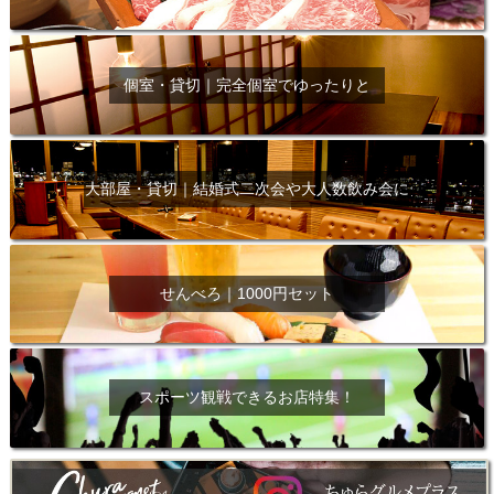
個室・貸切｜完全個室でゆったりと
大部屋・貸切｜結婚式二次会や大人数飲み会に
せんべろ｜1000円セット
スポーツ観戦できるお店特集！