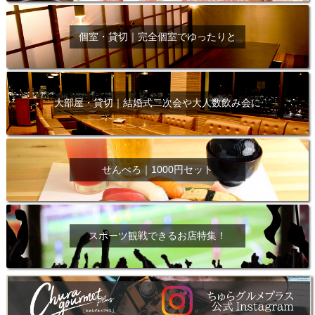
個室・貸切｜完全個室でゆったりと
大部屋・貸切｜結婚式二次会や大人数飲み会に
せんべろ｜1000円セット
スポーツ観戦できるお店特集！