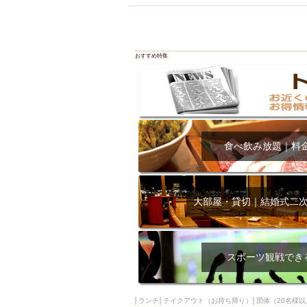
飲み放題付きコース3
キリン一番搾り
アレルギー対応可能
おすすめ特集
ダイエット中におス
ソファー
激辛料
ファーストフード
スクリーン
スペ
カニ
カフェ
食べ飲み放題｜料
餃子
キリン
ホッピー
焼肉
マイク
サッポロ
大部屋・貸切｜結婚式二
市立病院前駅周辺
綺麗orお洒落なトイ
クラフトビール
スポーツ観戦でき
壺川駅周辺
秋限
ラクレット
赤嶺
ランチ
テイクアウト（お持ち帰り）
団体（20名様以