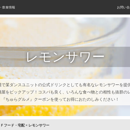
屋・飲食情報
お問い合
レモンサワー
縄で某ダンスユニットの公式ドリンクとしても有名なレモンサワーを提
酒屋をピックアップ！コスパも良く、いろんな食べ物との相性も抜群の
！『ちゅらグルメ』クーポンを使ってお得におたのしみください！
×
Ｆフード・宅配
×
レモンサワー