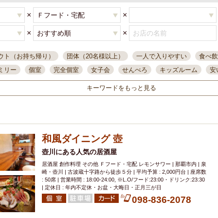
×
×
×
×
ウト（お持ち帰り）
団体（20名様以上）
一人で入りやすい
食べ飲
ミリー
個室
完全個室
女子会
せんべろ
キッズルーム
安
唄ライブ
サントリー
一人飲み
誕生日
大人数
飲み放題付き
キーワードをもっと見る
い飲み
コスパ最高
肉料理
模合
インスタ映え
座敷席
記
まで営業
半個室
ワイン
国際通り
生ビール込飲み放題
ステ
県産魚
焼鳥
忘年会コース
レモンサワー
観光客に人気
大
和風ダイニング 壺
名
落ち着いた空間
4000円台コース
合コン
オリオンドラフト
本酒
鮮魚
壺川にある人気の居酒屋
大衆酒場
ノンアルコールビール
ウィスキー
テレ
居酒屋 創作料理 その他 Ｆフード・宅配 レモンサワー | 那覇市内 | 泉
ピザ
焼酎
カラオケ
デリバリー
寿司
クリスマス
和食
崎・壺川 | 古波蔵十字路から徒歩５分 | 平均予算 : 2,000円台 | 座席数
イ
県庁前駅周辺
大部屋40名
旭橋駅周辺
沖縄料理
スイーツ
: 50席 | 営業時間 : 18:00-24:00, ※L.O/フード:23:00・ドリンク:23:30
| 定休日 : 年内不定休・お盆・大晦日・正月三が日
オリオン
海ぶどう
パスタ
民謡・生演奏
気軽に一杯
店内
098-836-2078
アグー豚
プレミアムモルツ
貝づくし
燻製料理
美栄橋駅周辺