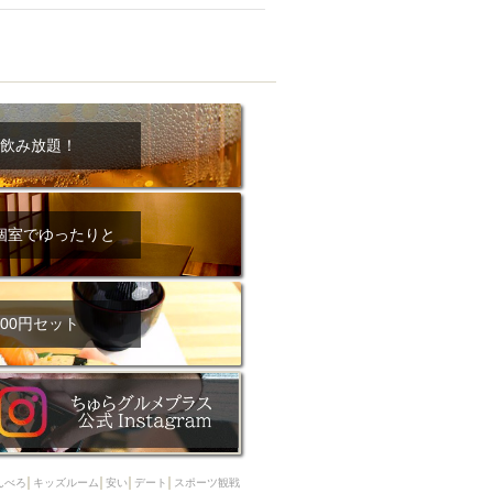
ム肉
洋食
入店可
サプライズ
ーメン
時間無制飲み放題
コース
地中海料理
鍋
入店１時間が安い
飲み放題！
野菜巻き串
区
ジンギスカン
イタリアン
古島駅周辺
個室でゆったりと
炉端焼き
ふぐ料理
キング（ビュッフェ）
限定メニュー
おでん
00円セット
牛串焼き
駅周辺
やぎ料理
駅周辺
小禄駅周辺
LUNCH 特集
造形集団
んべろ
キッズルーム
安い
デート
スポーツ観戦