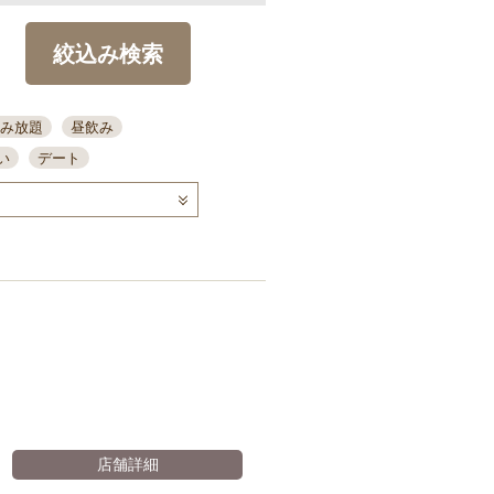
絞込み検索
み放題
昼飲み
い
デート
コース
ディナー
念日
泡盛
喫煙可
ーキ
歓迎会
宴会
部屋30名
カウンター
カクテル
送別会
ビ
飲み会
掘りごたつ
クーポン
結納・顔会わせ
全面禁煙
店舗詳細