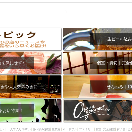
000円
肉の日
おもろまち駅周辺
オープンテラス
マトン・ラ
エビ
カレー
チャージ無し
牡蠣
夜景・景色◎
夜12時以降
1
牧志駅周辺
ペット同伴
ビアガーデン
チーズ
天ぷら
ラ
スメ
沖縄そば
串揚げ
バレンタイン
立ち飲み
5000円以上
理
石垣牛
アヒージョ
アサヒ
割烹
女性専用トイレあり
生ビール込み
スペシャルディナー
ホルモン(もつ)
炭火焼
ペイディ（給料日）
インバル・イタリアンバール
食べ放題
動物カフェ＆バー
屋富祖地
ジビエ
安里駅周辺
アジア・エスニック
熱燗
生け簀
獺祭
金を気にせず♪
個室・貸切｜完全
分煙
少人数貸切(15名以下から)
島野菜
しゃぶしゃぶ
パクチー
電気ブラン
エビスビール
ウェディング
58KACHA-SEA
バイ
昼宴会
イベリコ豚
山盛、メガ盛り
つけ麺
日本そば
冬
次会や大人数飲み会に
せんべろ｜10
中華
お好み焼き・もんじゃ
オーガニック
プレミアムフライデー
レ
ランチバイキング
フルーツハイボール
飲み比べセット
首里
鉄板焼き
幹事様特典
おばんざい
チーズタッカルビ
奥武山公園
るお店特集！
定メニュー
春限定メニュー
フレンチ
夏限定メニュー
ENJOY 
駅周辺
シードル
那覇空港駅周辺
儀保駅周辺
上）
一人で入りやすい
食べ飲み放題
昼飲み
オードブル
ファミリー
個室
完全個室
女子会
せ