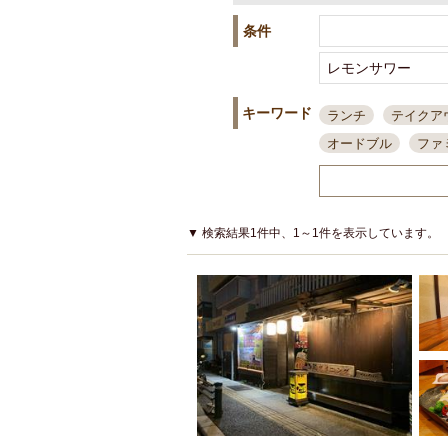
条件
キーワード
ランチ
テイクア
オードブル
ファ
スポーツ観戦
島
接待・会食
ちょ
結婚式二次会
朝
▼ 検索結果1件中、1～1件を表示しています。
夜10時以降入店可
貸切可
大部屋20
カード可
厳選日
3000円台コース
アサヒスーパードラ
大部屋50名以上～
ハッピーアワー