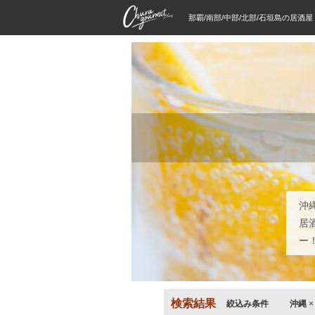
那覇/南部/中部/北部/石垣島の居酒
沖
居
ー
検索結果
絞込み条件
沖縄