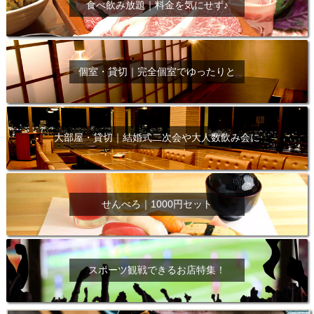
食べ飲み放題｜料金を気にせず♪
個室・貸切｜完全個室でゆったりと
大部屋・貸切｜結婚式二次会や大人数飲み会に
せんべろ｜1000円セット
スポーツ観戦できるお店特集！