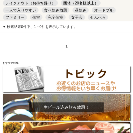
テイクアウト（お持ち帰り）
団体（20名様以上）
一人で入りやすい
食べ飲み放題
昼飲み
オードブル
ファミリー
個室
完全個室
女子会
せんべろ
キッズルーム
安い
デート
▼ 検索結果0件中、1～0件を表示しています。
1
おすすめ特集
生ビール込み飲み放題！