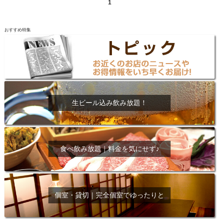
1
おすすめ特集
生ビール込み飲み放題！
食べ飲み放題｜料金を気にせず♪
個室・貸切｜完全個室でゆったりと