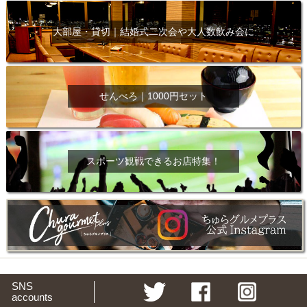
大部屋・貸切｜結婚式二次会や大人数飲み会に
せんべろ｜1000円セット
スポーツ観戦できるお店特集！
SNS
accounts