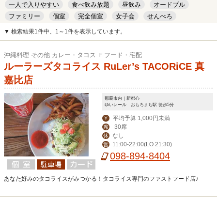
一人で入りやすい
食べ飲み放題
昼飲み
オードブル
ファミリー
個室
完全個室
女子会
せんべろ
キッズルーム
安い
デート
▼ 検索結果1件中、1～1件を表示しています。
沖縄料理 その他 カレー・タコス Ｆフード・宅配
ルーラーズタコライス RuLer’s TACORiCE 真
嘉比店
那覇市内｜新都心
ゆいレール おもろまち駅 徒歩5分
平均予算 1,000円未満
￥
30席
席
なし
休
11:00-22:00(LO 21:30)
営
098-894-8404
あなた好みのタコライスがみつかる！タコライス専門のファストフード店♪