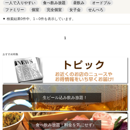
一人で入りやすい
食べ飲み放題
昼飲み
オードブル
ファミリー
個室
完全個室
女子会
せんべろ
キッズルーム
安い
デート
▼ 検索結果0件中、1～0件を表示しています。
1
おすすめ特集
生ビール込み飲み放題！
食べ飲み放題｜料金を気にせず♪