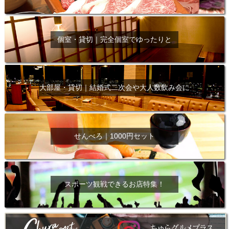
個室・貸切｜完全個室でゆったりと
大部屋・貸切｜結婚式二次会や大人数飲み会に
せんべろ｜1000円セット
スポーツ観戦できるお店特集！