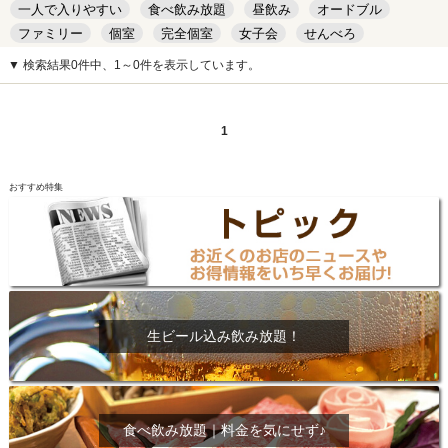
一人で入りやすい
食べ飲み放題
昼飲み
オードブル
ファミリー
個室
完全個室
女子会
せんべろ
キッズルーム
安い
デート
▼ 検索結果0件中、1～0件を表示しています。
1
おすすめ特集
生ビール込み飲み放題！
食べ飲み放題｜料金を気にせず♪