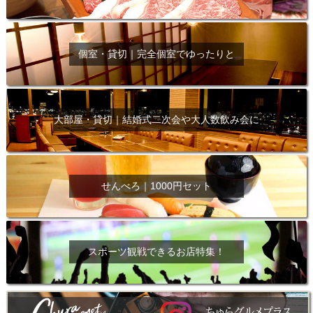
個室・貸切｜完全個室でゆったりと
大部屋・貸切｜結婚式二次会や大人数飲み会に
せんべろ｜1000円セット
スポーツ観戦できるお店特集！