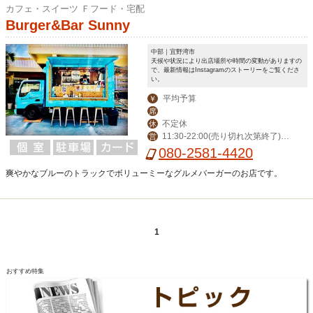
カフェ・スイーツ Ｆフード・宅配
Burger&Bar Sunny
中部｜宜野湾市
天候や状況により出店場所や時間の変動がありますの
で、最新情報はInstagramのストーリーをご覧くださ
い。
平均予算
￥
席
不定休
休
11:30-22:00(売り切れ次第終了)※
営
出店場所により営業時間変動
080-2581-4420
爽やかなブルーのトラックでボリューミーなグルメバーガーのお店です。
1
おすすめ特集