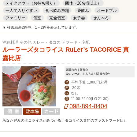
テイクアウト（お持ち帰り）
団体（20名様以上）
一人で入りやすい
食べ飲み放題
昼飲み
オードブル
ファミリー
個室
完全個室
女子会
せんべろ
キッズルーム
安い
デート
▼ 検索結果2件中、1～2件を表示しています。
沖縄料理 その他 カレー・タコス Ｆフード・宅配
ルーラーズタコライス RuLer’s TACORiCE 真
嘉比店
那覇市内｜新都心
ゆいレール おもろまち駅 徒歩5分
平均予算 1,000円未満
￥
30席
席
なし
休
11:00-22:00(LO 21:30)
営
098-894-8404
あなた好みのタコライスがみつかる！タコライス専門のファストフード店♪