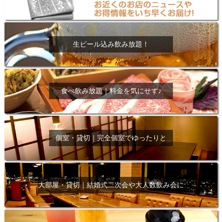
生ビール込み飲み放題！
食べ飲み放題｜料金を気にせず♪
個室・貸切｜完全個室でゆったりと
大部屋・貸切｜結婚式二次会や大人数飲み会に