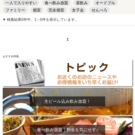
一人で入りやすい
食べ飲み放題
昼飲み
オードブル
ファミリー
個室
完全個室
女子会
せんべろ
キッズルーム
安い
デート
▼ 検索結果0件中、1～0件を表示しています。
1
おすすめ特集
生ビール込み飲み放題！
食べ飲み放題｜料金を気にせず♪