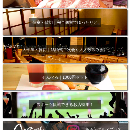
個室・貸切｜完全個室でゆったりと
大部屋・貸切｜結婚式二次会や大人数飲み会に
せんべろ｜1000円セット
スポーツ観戦できるお店特集！