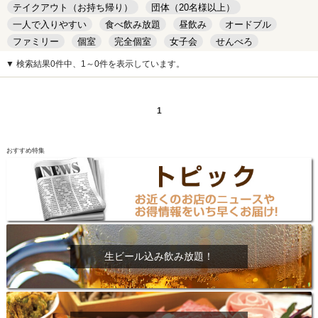
テイクアウト（お持ち帰り）
団体（20名様以上）
一人で入りやすい
食べ飲み放題
昼飲み
オードブル
ファミリー
個室
完全個室
女子会
せんべろ
キッズルーム
安い
デート
▼ 検索結果0件中、1～0件を表示しています。
1
おすすめ特集
生ビール込み飲み放題！