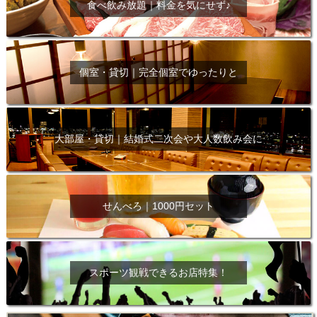
食べ飲み放題｜料金を気にせず♪
個室・貸切｜完全個室でゆったりと
大部屋・貸切｜結婚式二次会や大人数飲み会に
せんべろ｜1000円セット
スポーツ観戦できるお店特集！