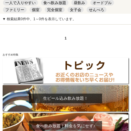
一人で入りやすい
食べ飲み放題
昼飲み
オードブル
ファミリー
個室
完全個室
女子会
せんべろ
キッズルーム
安い
デート
▼ 検索結果0件中、1～0件を表示しています。
1
おすすめ特集
生ビール込み飲み放題！
食べ飲み放題｜料金を気にせず♪