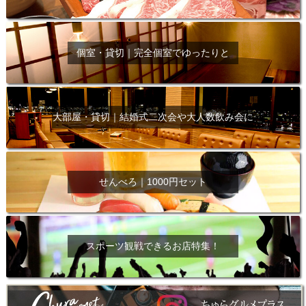
個室・貸切｜完全個室でゆったりと
大部屋・貸切｜結婚式二次会や大人数飲み会に
せんべろ｜1000円セット
スポーツ観戦できるお店特集！