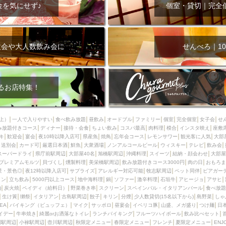
000円
肉の日
おもろまち駅周辺
オープンテラス
マトン・ラ
金を気にせず♪
個室・貸切｜完全
エビ
カレー
チャージ無し
牡蠣
夜景・景色◎
夜12時以降
牧志駅周辺
ペット同伴
ビアガーデン
チーズ
天ぷら
ラ
スメ
沖縄そば
串揚げ
バレンタイン
立ち飲み
5000円以上
次会や大人数飲み会に
せんべろ｜10
理
石垣牛
アヒージョ
アサヒ
割烹
女性専用トイレあり
スペシャルディナー
ホルモン(もつ)
炭火焼
ペイディ（給料日）
インバル・イタリアンバール
食べ放題
動物カフェ＆バー
屋富祖地
るお店特集！
ジビエ
安里駅周辺
アジア・エスニック
熱燗
生け簀
獺祭
分煙
少人数貸切(15名以下から)
島野菜
しゃぶしゃぶ
パクチー
上）
一人で入りやすい
食べ飲み放題
昼飲み
オードブル
ファミリー
個室
完全個室
女子会
せ
み放題付きコース
電気ブラン
ディナー
エビスビール
接待・会食
ちょい飲み
ウェディング
コスパ最高
肉料理
58KACHA-SEA
模合
インスタ映え
バイ
座敷
キ
歓迎会
宴会
夜10時以降入店可
県産魚
焼鳥
忘年会コース
レモンサワー
観光客に人気
大部
昼宴会
イベリコ豚
山盛、メガ盛り
つけ麺
日本そば
冬
送別会
カード可
厳選日本酒
鮮魚
大衆酒場
ノンアルコールビール
ウィスキー
テレビ
飲み会
スーパードライ
県庁前駅周辺
大部屋40名
旭橋駅周辺
沖縄料理
スイーツ
結納・顔会わせ
大部屋
中華
お好み焼き・もんじゃ
オーガニック
プレミアムフライデー
プレミアムモルツ
貝づくし
燻製料理
美栄橋駅周辺
飲み放題付きコース3000円
肉の日
おもろま
レ
ランチバイキング
フルーツハイボール
飲み比べセット
首里
景・景色◎
夜12時以降入店可
サプライズ
アレルギー対応可能
牧志駅周辺
ペット同伴
ビアガー
イン
立ち飲み
5000円以上コース
地中海料理
鍋
ソファー
激辛料理
石垣牛
アヒージョ
アサヒ
鉄板焼き
幹事様特典
おばんざい
チーズタッカルビ
奥武山公園
)
炭火焼
ペイディ（給料日）
野菜巻き串
スクリーン
スペインバル・イタリアンバール
食べ放題
生け簀
獺祭
イタリアン
古島駅周辺
餃子
キリン
分煙
少人数貸切(15名以下から)
島野菜
しゃ
定メニュー
春限定メニュー
フレンチ
夏限定メニュー
ENJOY 
SEA
バイキング（ビュッフェ）
マイク
サッポロ
昼宴会
イベリコ豚
山盛、メガ盛り
つけ麺
日
駅周辺
シードル
那覇空港駅周辺
儀保駅周辺
イデー
牛串焼き
綺麗orお洒落なトイレ
ランチバイキング
フルーツハイボール
飲み比べセット
園駅周辺
小禄駅周辺
壺川駅周辺
秋限定メニュー
春限定メニュー
フレンチ
夏限定メニュー
ENJ