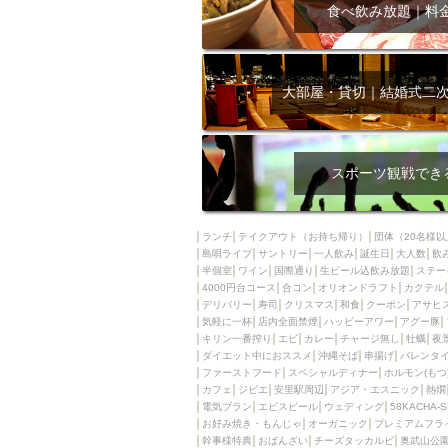
飲み放題付きコース3
食べ飲み放題｜料
キリン一番搾り
アレルギー対応可能
ダイエット中におス
大部屋・貸切｜結婚式二
ソファー
激辛料
ファーストフード
スクリーン
スペ
スポーツ観戦でき
カニ
カフェ
餃子
キリン
ランチ
テイクアウト（お持ち帰り）
団体（20名様以
島唄ライブ
サントリー
一人飲み
ホッピー
誕生日
大人数
焼肉
飲
半個室
ワイン
国際通り
生ビール込飲み放題
ステー
マイク
サッポロ
4000円台コース
合コン
オリオンドラフト
カクテル
デリバリー
寿司
クリスマス
和食
クーポン
アサヒ
市立病院前駅周辺
気軽に一杯
店内全面禁煙
ハッピーアワー
アグー豚
綺麗orお洒落なトイ
キリン一番搾り
エビ
カレー
チャージ無し
牡蠣
夜
ダイエット中におススメ
沖縄そば
串揚げ
バレンタ
クラフトビール
ファーストフード
スペシャルディナー
ホルモン(もつ
カフェ
ジビエ
安里駅周辺
アジア・エスニック
熱燗
壺川駅周辺
秋限
電気ブラン
エビスビール
ウェディング
58KACHA-
ラクレット
赤嶺
お好み焼き・もんじゃ
オーガニック
プレミアムフラ
幹事様特典
おばんざい
チーズタッカルビ
奥武山公