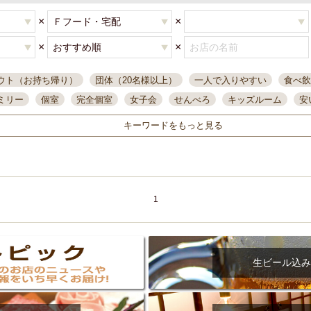
×
×
×
×
ウト（お持ち帰り）
団体（20名様以上）
一人で入りやすい
食べ飲
ミリー
個室
完全個室
女子会
せんべろ
キッズルーム
安
唄ライブ
サントリー
一人飲み
誕生日
大人数
飲み放題付き
キーワードをもっと見る
い飲み
コスパ最高
肉料理
模合
インスタ映え
座敷席
記
まで営業
半個室
ワイン
国際通り
生ビール込飲み放題
ステ
県産魚
焼鳥
忘年会コース
レモンサワー
観光客に人気
大
名
落ち着いた空間
4000円台コース
合コン
オリオンドラフト
1
本酒
鮮魚
大衆酒場
ノンアルコールビール
ウィスキー
テレ
ピザ
焼酎
カラオケ
デリバリー
寿司
クリスマス
和食
イ
県庁前駅周辺
大部屋40名
旭橋駅周辺
沖縄料理
スイーツ
生ビール込み
オリオン
海ぶどう
パスタ
民謡・生演奏
気軽に一杯
店内
アグー豚
プレミアムモルツ
貝づくし
燻製料理
美栄橋駅周辺