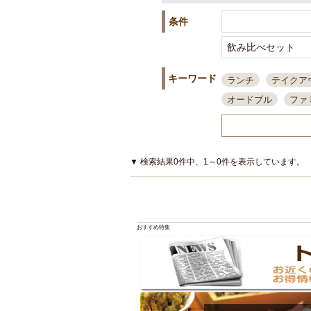
条件
キーワード
ランチ
テイクア
オードブル
ファ
スポーツ観戦
島
接待・会食
ちょ
結婚式二次会
朝
▼ 検索結果0件中、1～0件を表示しています。
夜10時以降入店可
貸切可
大部屋20
カード可
厳選日
おすすめ特集
3000円台コース
アサヒスーパードラ
大部屋50名以上～
ハッピーアワー