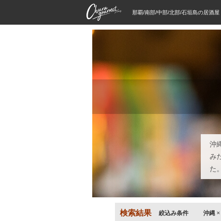
那覇/南部/中部/北部/石垣島の居酒
沖
み
た
検索結果
絞込み条件
沖縄