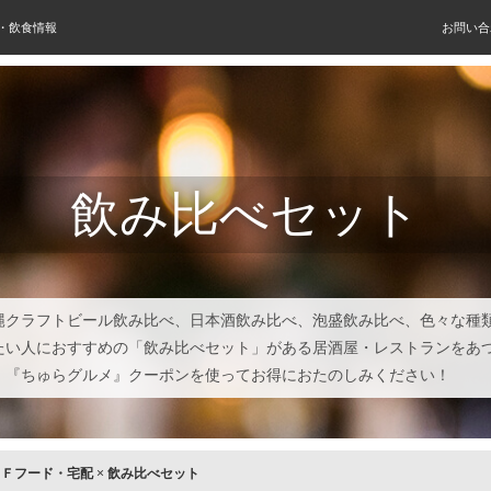
屋・飲食情報
お問い合
飲み比べセット
縄クラフトビール飲み比べ、日本酒飲み比べ、泡盛飲み比べ、色々な種
たい人におすすめの「飲み比べセット」がある居酒屋・レストランをあ
。『ちゅらグルメ』クーポンを使ってお得におたのしみください！
×
Ｆフード・宅配
×
飲み比べセット