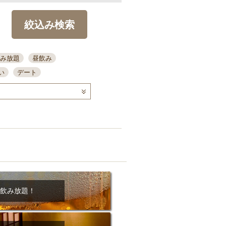
絞込み検索
み放題
昼飲み
い
デート
コース
ディナー
念日
泡盛
喫煙可
ーキ
歓迎会
宴会
部屋30名
カウンター
カクテル
送別会
ビ
飲み会
掘りごたつ
クーポン
結納・顔会わせ
飲み放題！
全面禁煙