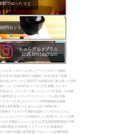
ム肉
洋食
個室でゆったりと
入店可
サプライズ
ーメン
時間無制飲み放題
コース
地中海料理
鍋
00円セット
入店１時間が安い
野菜巻き串
区
ジンギスカン
イタリアン
古島駅周辺
炉端焼き
ふぐ料理
んべろ
キッズルーム
安い
デート
スポーツ観戦
キング（ビュッフェ）
席
記念日
泡盛
喫煙可
結婚式二次会
朝まで営業
屋30名
カウンター
貸切可
大部屋20名
落ち着いた空間
限定メニュー
おでん
掘りごたつ
3000円台コース
ピザ
焼酎
カラオケ
50名以上～
オリオン
海ぶどう
パスタ
民謡・生演奏
牛串焼き
ち駅周辺
オープンテラス
マトン・ラム肉
洋食
駅周辺
やぎ料理
デン
チーズ
天ぷら
ラーメン
時間無制飲み放題
割烹
女性専用トイレあり
入店１時間が安い
駅周辺
小禄駅周辺
動物カフェ＆バー
屋富祖地区
ジンギスカン
カニ
ぶしゃぶ
パクチー
炉端焼き
ふぐ料理
ホッピー
焼肉
LUNCH 特集
造形集団
本そば
冬限定メニュー
おでん
市立病院前駅周辺
中華
首里駅周辺
やぎ料理
クラフトビール
鉄板焼き
OY LUNCH 特集
造形集団
ラクレット
赤嶺駅周辺