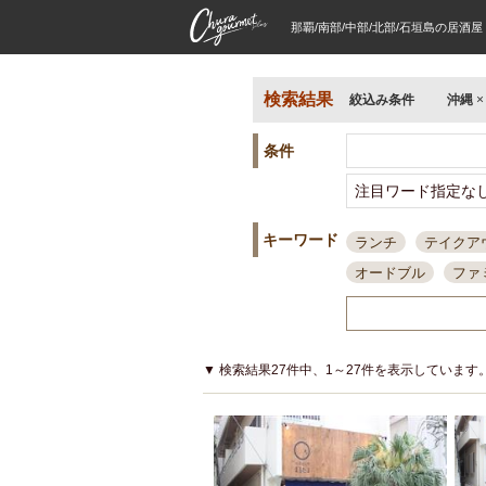
那覇/南部/中部/北部/石垣島の居酒
検索結果
絞込み条件
沖縄
条件
キーワード
ランチ
テイクア
オードブル
ファ
スポーツ観戦
島
接待・会食
ちょ
結婚式二次会
朝
▼ 検索結果27件中、1～27件を表示しています
夜10時以降入店可
貸切可
大部屋20
カード可
厳選日
3000円台コース