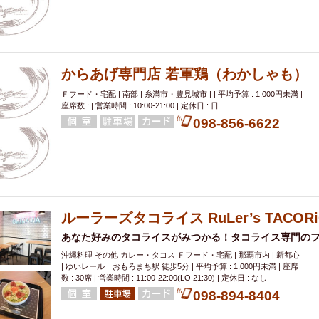
からあげ専門店 若軍鶏（わかしゃも）
Ｆフード・宅配 | 南部 | 糸満市・豊見城市 | | 平均予算 : 1,000円未満 |
座席数 : | 営業時間 : 10:00-21:00 | 定休日 : 日
098-856-6622
ルーラーズタコライス RuLer’s TACOR
あなた好みのタコライスがみつかる！タコライス専門のフ
沖縄料理 その他 カレー・タコス Ｆフード・宅配 | 那覇市内 | 新都心
| ゆいレール おもろまち駅 徒歩5分 | 平均予算 : 1,000円未満 | 座席
数 : 30席 | 営業時間 : 11:00-22:00(LO 21:30) | 定休日 : なし
098-894-8404