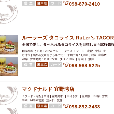
098-870-2410
ルーラーズ タコライス RuLer’s TACO
全国で愛し、食べられるタコライスを目指し日々試行錯
創作料理 その他 TV出演 カレー・タコス Ｆフード・宅配 | 中部 | 宜
野湾市 | 大謝名交差点から車で2分 | 平均予算 : 1,000円未満 | 座席数 :
28席 | 営業時間 : 11:00-22:00（LO 21:30） | 定休日 : 無休
098-988-9225
マクドナルド 宜野湾店
Ｆフード・宅配 | 中部 | 宜野湾市 | | 平均予算 : | 座席数 : 101席 | 営業
時間 : 24時間営業 | 定休日 : 無休
098-892-3433