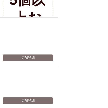
駅周辺
小禄駅周辺
店舗詳細
上お
LUNCH 特集
造形集団
買い
上げ
店舗詳細
で1個
20円
店舗詳細