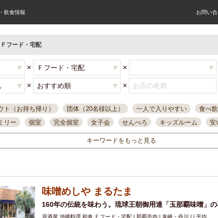
屋・飲食情報
お問い合
×
Ｆフード・宅配
×
×
×
×
ウト（お持ち帰り）
団体（20名様以上）
一人で入りやすい
食べ飲
ミリー
個室
完全個室
女子会
せんべろ
キッズルーム
安
唄ライブ
サントリー
一人飲み
誕生日
大人数
飲み放題付き
キーワードをもっと見る
い飲み
コスパ最高
肉料理
模合
インスタ映え
座敷席
記
まで営業
半個室
ワイン
国際通り
生ビール込飲み放題
ステ
。
県産魚
焼鳥
忘年会コース
レモンサワー
観光客に人気
大
味噌めしや まるたま
名
落ち着いた空間
4000円台コース
合コン
オリオンドラフト
本酒
鮮魚
160年の伝統を味わう。琉球王朝御用達「玉那覇味噌」
大衆酒場
ノンアルコールビール
ウィスキー
テレ
居酒屋 沖縄料理 和食 Ｆフード・宅配 | 那覇市内 | 泉崎・壺川 | | 平均
ピザ
焼酎
カラオケ
デリバリー
寿司
クリスマス
和食