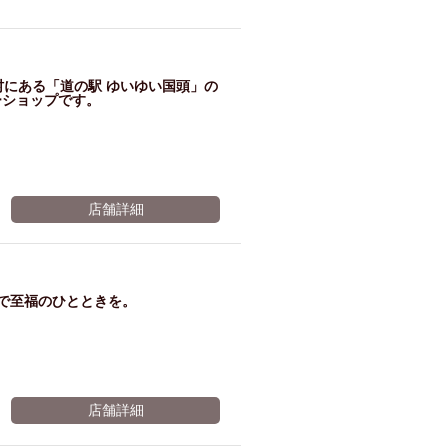
引
き。
県国頭村にある「道の駅 ゆいゆい国頭」の
ーショップです。
※有効期限2026年11月07日まで
店舗詳細
で至福のひとときを。
店舗詳細