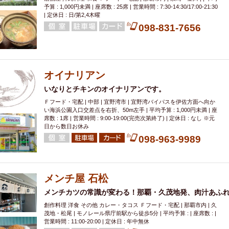
予算 : 1,000円未満 | 座席数 : 25席 | 営業時間 : 7:30-14:30/17:00-21:30
イ
県庁前駅周辺
大部屋40名
旭橋駅周辺
沖縄料理
スイーツ
| 定休日 : 日/第2,4木曜
098-831-7656
オリオン
海ぶどう
パスタ
民謡・生演奏
気軽に一杯
店内
アグー豚
プレミアムモルツ
貝づくし
燻製料理
美栄橋駅周辺
000円
肉の日
おもろまち駅周辺
オープンテラス
マトン・ラ
エビ
カレー
チャージ無し
牡蠣
夜景・景色◎
夜12時以降
オイナリアン
牧志駅周辺
ペット同伴
ビアガーデン
チーズ
天ぷら
ラ
いなりとチキンのオイナリアンです。
スメ
沖縄そば
串揚げ
バレンタイン
立ち飲み
5000円以上
Ｆフード・宅配 | 中部 | 宜野湾市 | 宜野湾バイパスを伊佐方面へ向か
い海浜公園入口交差点を右折、50m左手 | 平均予算 : 1,000円未満 | 座
理
石垣牛
アヒージョ
アサヒ
割烹
女性専用トイレあり
席数 : 1席 | 営業時間 : 9:00-19:00(完売次第終了) | 定休日 : なし ※元
日から数日お休み
スペシャルディナー
ホルモン(もつ)
炭火焼
ペイディ（給料日）
098-963-9989
インバル・イタリアンバール
食べ放題
動物カフェ＆バー
屋富祖地
ジビエ
安里駅周辺
アジア・エスニック
熱燗
生け簀
獺祭
分煙
少人数貸切(15名以下から)
島野菜
しゃぶしゃぶ
パクチー
メンチ屋 石松
電気ブラン
エビスビール
ウェディング
58KACHA-SEA
バイ
メンチカツの常識が変わる！那覇・久茂地発、肉汁あふ
昼宴会
イベリコ豚
山盛、メガ盛り
つけ麺
日本そば
冬
創作料理 洋食 その他 カレー・タコス Ｆフード・宅配 | 那覇市内 | 久
茂地・松尾 | モノレール県庁前駅から徒歩5分 | 平均予算 : | 座席数 : |
中華
お好み焼き・もんじゃ
オーガニック
プレミアムフライデー
営業時間 : 11:00-20:00 | 定休日 : 年中無休
レ
ランチバイキング
フルーツハイボール
飲み比べセット
首里