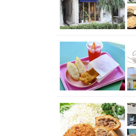
アサヒスーパードラ
大部屋50名以上～
ハッピーアワー
飲み放題付きコース3
キリン一番搾り
アレルギー対応可能
ダイエット中におス
ソファー
激辛料
ファーストフード
スクリーン
スペ
カニ
カフェ
餃子
キリン
ホッピー
焼肉
マイク
サッポロ
市立病院前駅周辺
綺麗orお洒落なトイ