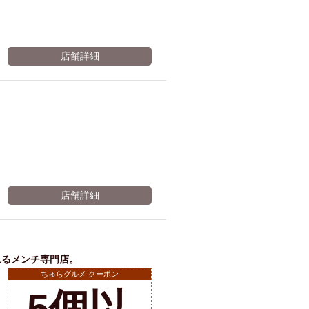
結納・顔会わせ
全面禁煙
店舗詳細
ム肉
洋食
入店可
サプライズ
ーメン
時間無制飲み放題
コース
地中海料理
鍋
入店１時間が安い
野菜巻き串
区
ジンギスカン
店舗詳細
イタリアン
古島駅周辺
炉端焼き
ふぐ料理
キング（ビュッフェ）
れるメンチ専門店。
限定メニュー
おでん
ちゅらグルメ クーポン
牛串焼き
5個以
駅周辺
やぎ料理