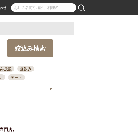
わせ
絞込み検索
み放題
昼飲み
い
デート
コース
ディナー
念日
泡盛
喫煙可
ーキ
歓迎会
宴会
部屋30名
カウンター
カクテル
送別会
の専門店。
ビ
飲み会
掘りごたつ
クーポン