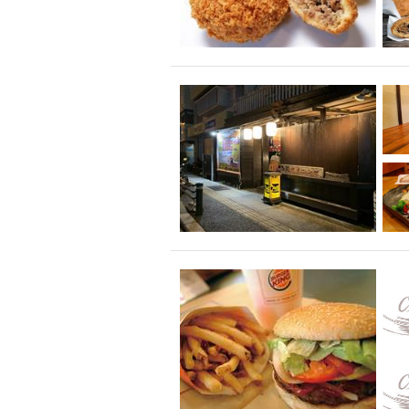
クラフトビール
壺川駅周辺
秋限
ラクレット
赤嶺