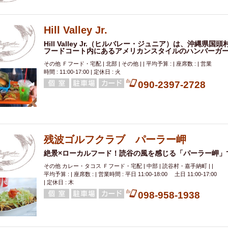
Hill Valley Jr.
Hill Valley Jr.（ヒルバレー・ジュニア）は、沖縄
フードコート内にあるアメリカンスタイルのハンバーガ
その他 Ｆフード・宅配 | 北部 | その他 | | 平均予算 : | 座席数 : | 営業
時間 : 11:00-17:00 | 定休日 : 火
090-2397-2728
残波ゴルフクラブ パーラー岬
絶景×ローカルフード！読谷の風を感じる「パーラー岬」
その他 カレー・タコス Ｆフード・宅配 | 中部 | 読谷村・嘉手納町 | |
平均予算 : | 座席数 : | 営業時間 : 平日 11:00-18:00 土日 11:00-17:00
| 定休日 : 木
098-958-1938