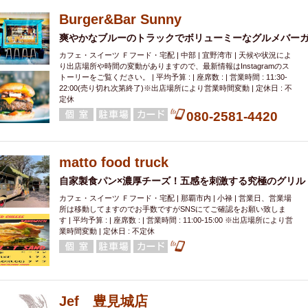
Burger&Bar Sunny
爽やかなブルーのトラックでボリューミーなグルメバー
カフェ・スイーツ Ｆフード・宅配 | 中部 | 宜野湾市 | 天候や状況によ
り出店場所や時間の変動がありますので、最新情報はInstagramのス
トーリーをご覧ください。 | 平均予算 : | 座席数 : | 営業時間 : 11:30-
22:00(売り切れ次第終了)※出店場所により営業時間変動 | 定休日 : 不
定休
080-2581-4420
matto food truck
自家製食パン×濃厚チーズ！五感を刺激する究極のグリル
カフェ・スイーツ Ｆフード・宅配 | 那覇市内 | 小禄 | 営業日、営業場
所は移動してますのでお手数ですがSNSにてご確認をお願い致しま
す | 平均予算 : | 座席数 : | 営業時間 : 11:00-15:00 ※出店場所により営
業時間変動 | 定休日 : 不定休
Jef 豊見城店