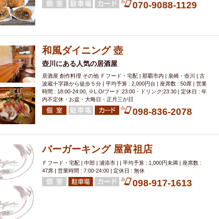
070-9088-1129
鉄板焼き
幹事様特典
おばんざい
チーズタッカルビ
奥武山公園
定メニュー
春限定メニュー
フレンチ
夏限定メニュー
ENJOY 
駅周辺
シードル
那覇空港駅周辺
儀保駅周辺
和風ダイニング 壺
壺川にある人気の居酒屋
居酒屋 創作料理 その他 Ｆフード・宅配 | 那覇市内 | 泉崎・壺川 | 古
波蔵十字路から徒歩５分 | 平均予算 : 2,000円台 | 座席数 : 50席 | 営業
時間 : 18:00-24:00, ※L.O/フード:23:00・ドリンク:23:30 | 定休日 : 年
内不定休・お盆・大晦日・正月三が日
098-836-2078
バーガーキング 屋富祖店
Ｆフード・宅配 | 中部 | 浦添市 | | 平均予算 : 1,000円未満 | 座席数 :
47席 | 営業時間 : 7:00-24:00 | 定休日 : 無休
098-917-1613