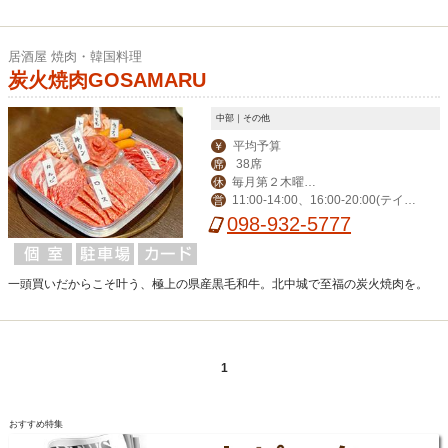
居酒屋 焼肉・韓国料理
炭火焼肉GOSAMARU
中部｜その他
平均予算
￥
38席
席
毎月第２木曜※
休
11:00-14:00、16:00-20:00(テイク
営
現在は休まず営業し
アウト)
098-932-5777
ております
一頭買いだからこそ叶う、極上の県産黒毛和牛。北中城で至福の炭火焼肉を。
1
おすすめ特集