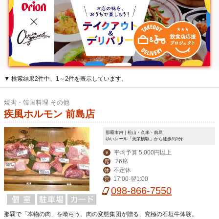
▼ 検索結果2件中、1～2件を表示しています。
焼肉・韓国料理 その他
疾風ホルモン 前島店
那覇市内｜松山・久米・前島
ゆいレール「美栄橋駅」から徒歩約5分
平均予算 5,000円以上
￥
26席
席
不定休
休
17:00-翌1:00
営
098-866-7550
那覇で「本物の肉」を喰らう。肉の変態集団が贈る、究極の石垣牛体験。