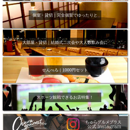
個室・貸切｜完全個室でゆったりと
大部屋・貸切｜結婚式二次会や大人数飲み会に
せんべろ｜1000円セット
スポーツ観戦できるお店特集！