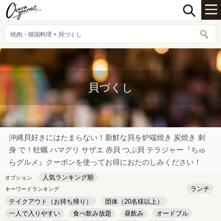
焼肉・韓国料理 × 貝づくし
貝づくし
沖縄貝好きにはたまらない！新鮮な貝を炉端焼き 炭焼き 刺
身 で！牡蠣 ハマグリ サザエ 赤貝 つぶ貝 テラジャー『ちゅ
らグルメ』クーポンを使ってお得におたのしみください！
人気ランキング順
オプション
ランチ
キーワードランキング
テイクアウト（お持ち帰り）
団体（20名様以上）
一人で入りやすい
食べ飲み放題
昼飲み
オードブル