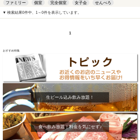
ファミリー
個室
完全個室
女子会
せんべろ
キッズルーム
安い
デート
▼ 検索結果0件中、1～0件を表示しています。
1
おすすめ特集
生ビール込み飲み放題！
食べ飲み放題｜料金を気にせず♪