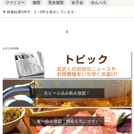
ファミリー
個室
完全個室
女子会
せんべろ
キッズルーム
安い
デート
▼ 検索結果0件中、1～0件を表示しています。
1
おすすめ特集
生ビール込み飲み放題！
食べ飲み放題｜料金を気にせず♪