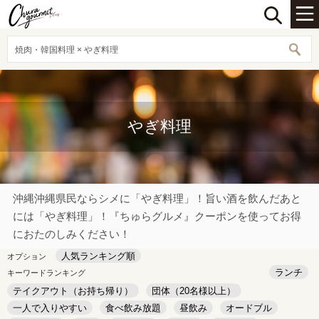
焼肉・韓国料理 × やぎ料理
やぎ料理
沖縄沖縄県民ならシメに「やぎ料理」！旨い酒を飲んだあと
には「やぎ料理」！『ちゅらグルメ』クーポンを使ってお得
におたのしみください！
人気ランキング順
オプション
ランチ
キーワードランキング
テイクアウト（お持ち帰り）
団体（20名様以上）
一人で入りやすい
食べ飲み放題
昼飲み
オードブル