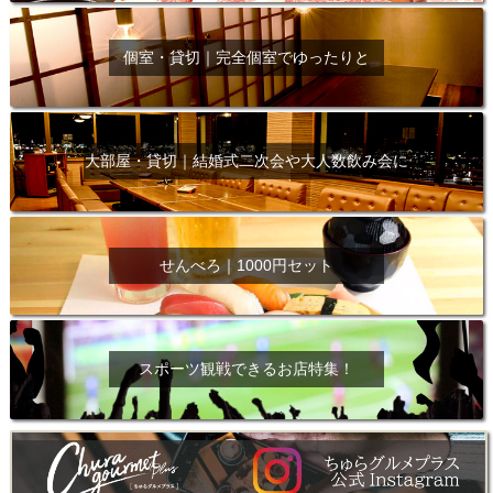
個室・貸切｜完全個室でゆったりと
大部屋・貸切｜結婚式二次会や大人数飲み会に
せんべろ｜1000円セット
スポーツ観戦できるお店特集！