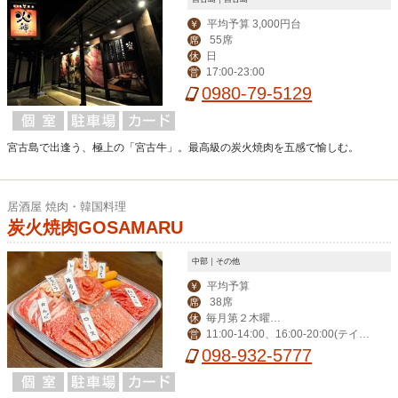
平均予算 3,000円台
￥
55席
席
日
休
17:00-23:00
営
0980-79-5129
宮古島で出逢う、極上の「宮古牛」。最高級の炭火焼肉を五感で愉しむ。
居酒屋 焼肉・韓国料理
炭火焼肉GOSAMARU
中部｜その他
平均予算
￥
38席
席
毎月第２木曜※
休
11:00-14:00、16:00-20:00(テイク
営
現在は休まず営業し
アウト)
098-932-5777
ております