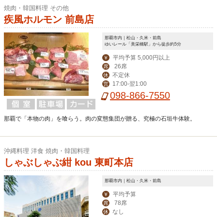
焼肉・韓国料理 その他
疾風ホルモン 前島店
那覇市内｜松山・久米・前島
ゆいレール「美栄橋駅」から徒歩約5分
平均予算 5,000円以上
￥
26席
席
不定休
休
17:00-翌1:00
営
098-866-7550
那覇で「本物の肉」を喰らう。肉の変態集団が贈る、究極の石垣牛体験。
沖縄料理 洋食 焼肉・韓国料理
しゃぶしゃぶ紺 kou 東町本店
那覇市内｜松山・久米・前島
平均予算
￥
78席
席
なし
休