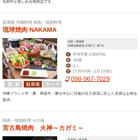
毛和牛が楽しめる焼肉店です。
居酒屋 沖縄料理 焼肉・韓国料理
琉球焼肉 NAKAMA
北部｜恩納村
沖縄自動車道 許田I.C. 車7分
平均予算 3,000円台
￥
91席
席
なし
休
17:00-0:00（LO 23:00）
営
098-967-7029
沖縄ブランド牛・豚、県産牛・豚を中心に日毎の仕入状況に応じた良質なお肉を
提供。
焼肉・韓国料理 その他
宮古島焼肉 火神～カガミ～
宮古島｜宮古島