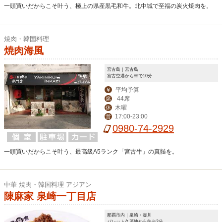
一頭買いだからこそ叶う、極上の県産黒毛和牛。北中城で至福の炭火焼肉を。
焼肉・韓国料理
焼肉海風
宮古島｜宮古島
宮古空港から車で10分
平均予算
￥
44席
席
木曜
休
17:00-23:00
営
0980-74-2929
一頭買いだからこそ叶う、最高級A5ランク「宮古牛」の真髄を。
中華 焼肉・韓国料理 アジアン
陳麻家 泉崎一丁目店
那覇市内｜泉崎・壺川
パレット久茂地から徒歩2分