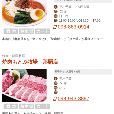
平均予算 1,000円未満
￥
25席
席
日、祝
休
11:00-15:00(LO14:30) 17:00-2
営
3:00（LO22:45）
098-863-0914
本格四川麻婆豆腐をご飯にかけた「陳麻飯」と「担々麺」が看板メニュー
焼肉・韓国料理
焼肉もとぶ牧場 那覇店
那覇市内｜久茂地・松尾
平均予算
￥
50席
席
なし
休
営
098-943-3897
那覇市久茂地にある焼肉もとぶ牧場 那覇店