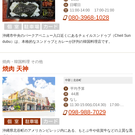
日曜日
休
11:00-14:00 17:00-21:00
営
080-3968-1028
沖縄市中央のパークアベニュー入口近くにあるチェイルスンドゥブ（Cheil Sun
dubu）は、本格的なスンドゥブとカレーが評判の韓国料理店です。
焼肉・韓国料理 その他
焼肉 天神
中部｜北谷町
平均予算
￥
44席
席
なし
休
11:30-15:00(LO14:30) 17:00-2
営
3:00(LO22:30)
098-988-7029
沖縄県北谷町のアメリカンビレッジ内にある、もとぶ牛や佐賀牛などの上質な黒