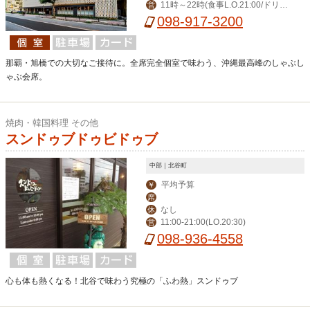
11時～22時(食事L.O.21:00/ドリン
営
クL.O.21:30)※11時～14時まではラン
098-917-3200
チメニューご用意
那覇・旭橋での大切なご接待に。全席完全個室で味わう、沖縄最高峰のしゃぶし
ゃぶ会席。
焼肉・韓国料理 その他
スンドゥブドゥビドゥブ
中部｜北谷町
平均予算
￥
席
なし
休
11:00-21:00(LO.20:30)
営
098-936-4558
心も体も熱くなる！北谷で味わう究極の「ふわ熱」スンドゥブ