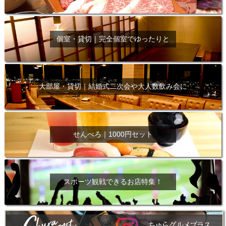
個室・貸切｜完全個室でゆったりと
大部屋・貸切｜結婚式二次会や大人数飲み会に
せんべろ｜1000円セット
スポーツ観戦できるお店特集！