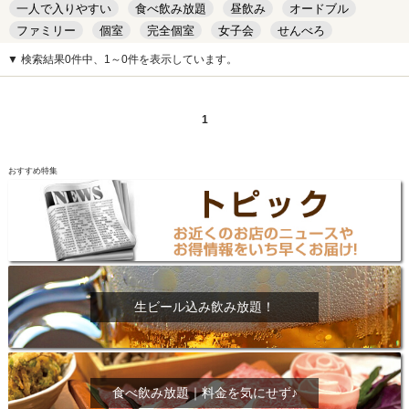
一人で入りやすい
食べ飲み放題
昼飲み
オードブル
ファミリー
個室
完全個室
女子会
せんべろ
キッズルーム
安い
デート
▼ 検索結果0件中、1～0件を表示しています。
1
おすすめ特集
生ビール込み飲み放題！
食べ飲み放題｜料金を気にせず♪