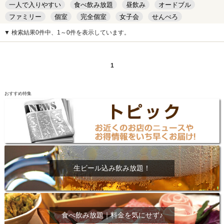
一人で入りやすい
食べ飲み放題
昼飲み
オードブル
ファミリー
個室
完全個室
女子会
せんべろ
キッズルーム
安い
デート
▼ 検索結果0件中、1～0件を表示しています。
1
おすすめ特集
生ビール込み飲み放題！
食べ飲み放題｜料金を気にせず♪