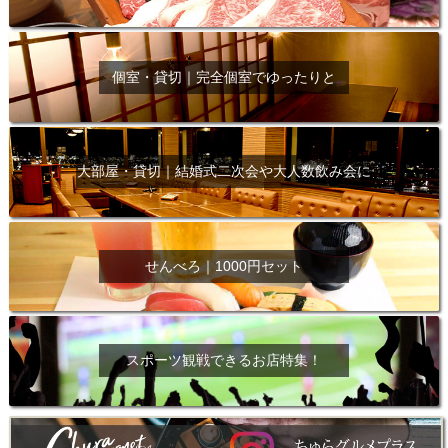
個室・貸切｜完全個室でゆったりと
大部屋・貸切｜結婚式二次会や大人数飲み会に
せんべろ｜1000円セット
スポーツ観戦できるお店特集！