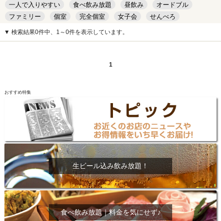
一人で入りやすい
食べ飲み放題
昼飲み
オードブル
ファミリー
個室
完全個室
女子会
せんべろ
キッズルーム
安い
デート
▼ 検索結果0件中、1～0件を表示しています。
1
おすすめ特集
生ビール込み飲み放題！
食べ飲み放題｜料金を気にせず♪