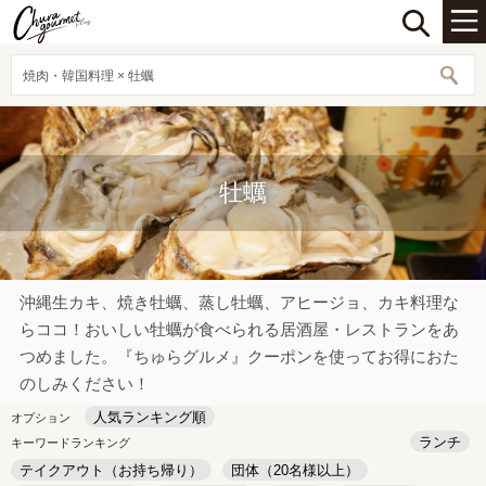
焼肉・韓国料理 × 牡蠣
牡蠣
沖縄生カキ、焼き牡蠣、蒸し牡蠣、アヒージョ、カキ料理な
らココ！おいしい牡蠣が食べられる居酒屋・レストランをあ
つめました。『ちゅらグルメ』クーポンを使ってお得におた
のしみください！
人気ランキング順
オプション
ランチ
キーワードランキング
テイクアウト（お持ち帰り）
団体（20名様以上）