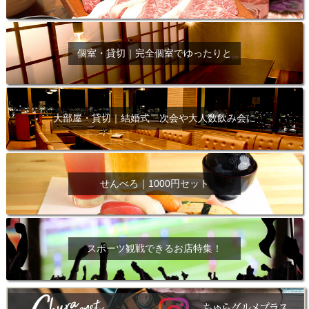
個室・貸切｜完全個室でゆったりと
大部屋・貸切｜結婚式二次会や大人数飲み会に
せんべろ｜1000円セット
スポーツ観戦できるお店特集！