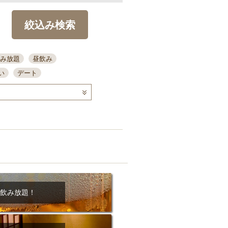
絞込み検索
み放題
昼飲み
い
デート
コース
ディナー
念日
泡盛
喫煙可
ーキ
歓迎会
宴会
部屋30名
カウンター
カクテル
送別会
ビ
飲み会
掘りごたつ
クーポン
結納・顔会わせ
飲み放題！
全面禁煙