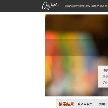
那覇/南部/中部/北部/石垣島の居酒
沖
居
の
検索結果
絞込み条件
沖縄