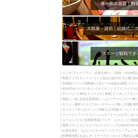
飲み放題付きコース3
食べ飲み放題｜料
キリン一番搾り
アレルギー対応可能
ダイエット中におス
大部屋・貸切｜結婚式二
ソファー
激辛料
ファーストフード
スクリーン
スペ
スポーツ観戦でき
カニ
カフェ
餃子
キリン
ランチ
テイクアウト（お持ち帰り）
団体（20名様以
島唄ライブ
サントリー
一人飲み
ホッピー
誕生日
大人数
焼肉
飲
半個室
ワイン
国際通り
生ビール込飲み放題
ステー
マイク
サッポロ
4000円台コース
合コン
オリオンドラフト
カクテル
デリバリー
寿司
クリスマス
和食
クーポン
アサヒ
市立病院前駅周辺
気軽に一杯
店内全面禁煙
ハッピーアワー
アグー豚
綺麗orお洒落なトイ
キリン一番搾り
エビ
カレー
チャージ無し
牡蠣
夜
ダイエット中におススメ
沖縄そば
串揚げ
バレンタ
クラフトビール
ファーストフード
スペシャルディナー
ホルモン(もつ
カフェ
ジビエ
安里駅周辺
アジア・エスニック
熱燗
壺川駅周辺
秋限
電気ブラン
エビスビール
ウェディング
58KACHA-
ラクレット
赤嶺
お好み焼き・もんじゃ
オーガニック
プレミアムフラ
幹事様特典
おばんざい
チーズタッカルビ
奥武山公