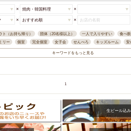
×
×
×
×
ウト（お持ち帰り）
団体（20名様以上）
一人で入りやすい
食べ飲
ミリー
個室
完全個室
女子会
せんべろ
キッズルーム
安
唄ライブ
サントリー
一人飲み
誕生日
大人数
飲み放題付き
キーワードをもっと見る
い飲み
コスパ最高
肉料理
模合
インスタ映え
座敷席
記
まで営業
半個室
ワイン
国際通り
生ビール込飲み放題
ステ
県産魚
焼鳥
忘年会コース
レモンサワー
観光客に人気
大
名
落ち着いた空間
4000円台コース
合コン
オリオンドラフト
1
本酒
鮮魚
大衆酒場
ノンアルコールビール
ウィスキー
テレ
ピザ
焼酎
カラオケ
デリバリー
寿司
クリスマス
和食
イ
県庁前駅周辺
大部屋40名
旭橋駅周辺
沖縄料理
スイーツ
生ビール込み
オリオン
海ぶどう
パスタ
民謡・生演奏
気軽に一杯
店内
アグー豚
プレミアムモルツ
貝づくし
燻製料理
美栄橋駅周辺