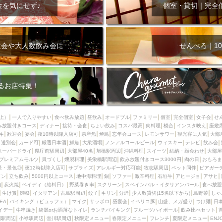
000円
肉の日
おもろまち駅周辺
オープンテラス
マトン・ラ
金を気にせず♪
個室・貸切｜完全
エビ
カレー
チャージ無し
牡蠣
夜景・景色◎
夜12時以降
牧志駅周辺
ペット同伴
ビアガーデン
チーズ
天ぷら
ラ
スメ
沖縄そば
串揚げ
バレンタイン
立ち飲み
5000円以上
次会や大人数飲み会に
せんべろ｜10
理
石垣牛
アヒージョ
アサヒ
割烹
女性専用トイレあり
スペシャルディナー
ホルモン(もつ)
炭火焼
ペイディ（給料日）
インバル・イタリアンバール
食べ放題
動物カフェ＆バー
屋富祖地
るお店特集！
ジビエ
安里駅周辺
アジア・エスニック
熱燗
生け簀
獺祭
分煙
少人数貸切(15名以下から)
島野菜
しゃぶしゃぶ
パクチー
上）
一人で入りやすい
食べ飲み放題
昼飲み
オードブル
ファミリー
個室
完全個室
女子会
せ
み放題付きコース
電気ブラン
ディナー
エビスビール
接待・会食
ちょい飲み
ウェディング
コスパ最高
肉料理
58KACHA-SEA
模合
インスタ映え
バイ
座敷
キ
歓迎会
宴会
夜10時以降入店可
県産魚
焼鳥
忘年会コース
レモンサワー
観光客に人気
大部
昼宴会
イベリコ豚
山盛、メガ盛り
つけ麺
日本そば
冬
送別会
カード可
厳選日本酒
鮮魚
大衆酒場
ノンアルコールビール
ウィスキー
テレビ
飲み会
スーパードライ
県庁前駅周辺
大部屋40名
旭橋駅周辺
沖縄料理
スイーツ
結納・顔会わせ
大部屋
中華
お好み焼き・もんじゃ
オーガニック
プレミアムフライデー
プレミアムモルツ
貝づくし
燻製料理
美栄橋駅周辺
飲み放題付きコース3000円
肉の日
おもろま
レ
ランチバイキング
フルーツハイボール
飲み比べセット
首里
景・景色◎
夜12時以降入店可
サプライズ
アレルギー対応可能
牧志駅周辺
ペット同伴
ビアガー
イン
立ち飲み
5000円以上コース
地中海料理
鍋
ソファー
激辛料理
石垣牛
アヒージョ
アサヒ
鉄板焼き
幹事様特典
おばんざい
チーズタッカルビ
奥武山公園
)
炭火焼
ペイディ（給料日）
野菜巻き串
スクリーン
スペインバル・イタリアンバール
食べ放題
生け簀
獺祭
イタリアン
古島駅周辺
餃子
キリン
分煙
少人数貸切(15名以下から)
島野菜
しゃ
定メニュー
春限定メニュー
フレンチ
夏限定メニュー
ENJOY 
SEA
バイキング（ビュッフェ）
マイク
サッポロ
昼宴会
イベリコ豚
山盛、メガ盛り
つけ麺
日
駅周辺
シードル
那覇空港駅周辺
儀保駅周辺
イデー
牛串焼き
綺麗orお洒落なトイレ
ランチバイキング
フルーツハイボール
飲み比べセット
園駅周辺
小禄駅周辺
壺川駅周辺
秋限定メニュー
春限定メニュー
フレンチ
夏限定メニュー
ENJ