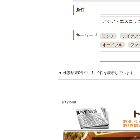
条件
キーワード
ランチ
テイクア
オードブル
ファ
スポーツ観戦
島
接待・会食
ちょ
結婚式二次会
朝
▼ 検索結果0件中、1～0件を表示しています。
夜10時以降入店可
貸切可
大部屋20
カード可
厳選日
おすすめ特集
3000円台コース
アサヒスーパードラ
大部屋50名以上～
ハッピーアワー