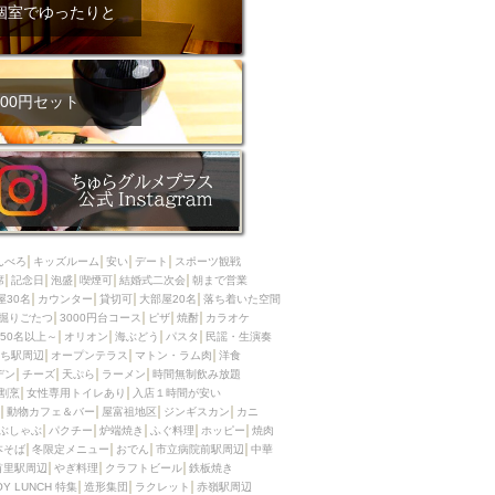
ム肉
洋食
個室でゆったりと
入店可
サプライズ
ーメン
時間無制飲み放題
コース
地中海料理
鍋
00円セット
入店１時間が安い
野菜巻き串
区
ジンギスカン
イタリアン
古島駅周辺
炉端焼き
ふぐ料理
んべろ
キッズルーム
安い
デート
スポーツ観戦
キング（ビュッフェ）
席
記念日
泡盛
喫煙可
結婚式二次会
朝まで営業
屋30名
カウンター
貸切可
大部屋20名
落ち着いた空間
限定メニュー
おでん
掘りごたつ
3000円台コース
ピザ
焼酎
カラオケ
50名以上～
オリオン
海ぶどう
パスタ
民謡・生演奏
牛串焼き
ち駅周辺
オープンテラス
マトン・ラム肉
洋食
駅周辺
やぎ料理
デン
チーズ
天ぷら
ラーメン
時間無制飲み放題
割烹
女性専用トイレあり
入店１時間が安い
駅周辺
小禄駅周辺
動物カフェ＆バー
屋富祖地区
ジンギスカン
カニ
ぶしゃぶ
パクチー
炉端焼き
ふぐ料理
ホッピー
焼肉
LUNCH 特集
造形集団
本そば
冬限定メニュー
おでん
市立病院前駅周辺
中華
首里駅周辺
やぎ料理
クラフトビール
鉄板焼き
OY LUNCH 特集
造形集団
ラクレット
赤嶺駅周辺