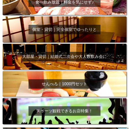
食べ飲み放題｜料金を気にせず♪
個室・貸切｜完全個室でゆったりと
大部屋・貸切｜結婚式二次会や大人数飲み会に
せんべろ｜1000円セット
スポーツ観戦できるお店特集！