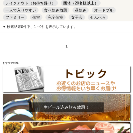
テイクアウト（お持ち帰り）
団体（20名様以上）
一人で入りやすい
食べ飲み放題
昼飲み
オードブル
ファミリー
個室
完全個室
女子会
せんべろ
キッズルーム
安い
デート
▼ 検索結果0件中、1～0件を表示しています。
1
おすすめ特集
生ビール込み飲み放題！