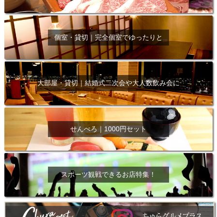
個室・貸切｜完全個室でゆったりと
大部屋・貸切｜結婚式二次会や大人数飲み会に
せんべろ｜1000円セット
スポーツ観戦できるお店特集！