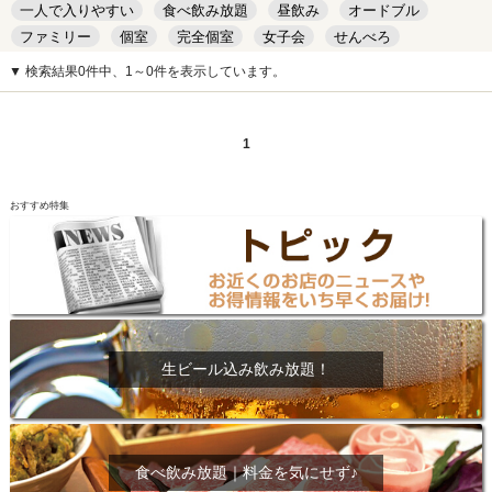
一人で入りやすい
食べ飲み放題
昼飲み
オードブル
ファミリー
個室
完全個室
女子会
せんべろ
キッズルーム
安い
デート
▼ 検索結果0件中、1～0件を表示しています。
1
おすすめ特集
生ビール込み飲み放題！
食べ飲み放題｜料金を気にせず♪