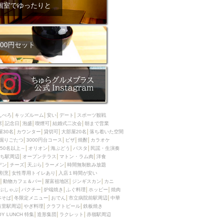
ム肉
洋食
個室でゆったりと
入店可
サプライズ
ーメン
時間無制飲み放題
コース
地中海料理
鍋
00円セット
入店１時間が安い
野菜巻き串
区
ジンギスカン
イタリアン
古島駅周辺
炉端焼き
ふぐ料理
んべろ
キッズルーム
安い
デート
スポーツ観戦
キング（ビュッフェ）
席
記念日
泡盛
喫煙可
結婚式二次会
朝まで営業
屋30名
カウンター
貸切可
大部屋20名
落ち着いた空間
限定メニュー
おでん
掘りごたつ
3000円台コース
ピザ
焼酎
カラオケ
50名以上～
オリオン
海ぶどう
パスタ
民謡・生演奏
牛串焼き
ち駅周辺
オープンテラス
マトン・ラム肉
洋食
駅周辺
やぎ料理
デン
チーズ
天ぷら
ラーメン
時間無制飲み放題
割烹
女性専用トイレあり
入店１時間が安い
駅周辺
小禄駅周辺
動物カフェ＆バー
屋富祖地区
ジンギスカン
カニ
ぶしゃぶ
パクチー
炉端焼き
ふぐ料理
ホッピー
焼肉
LUNCH 特集
造形集団
本そば
冬限定メニュー
おでん
市立病院前駅周辺
中華
首里駅周辺
やぎ料理
クラフトビール
鉄板焼き
OY LUNCH 特集
造形集団
ラクレット
赤嶺駅周辺