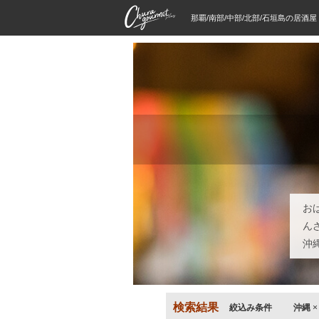
那覇/南部/中部/北部/石垣島の居酒
お
ん
沖
検索結果
絞込み条件
沖縄