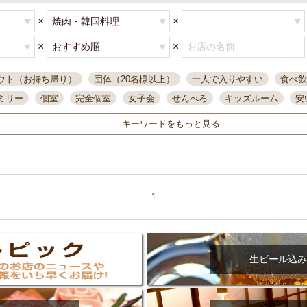
×
×
×
×
ウト（お持ち帰り）
団体（20名様以上）
一人で入りやすい
食べ飲
ミリー
個室
完全個室
女子会
せんべろ
キッズルーム
安
唄ライブ
サントリー
一人飲み
誕生日
大人数
飲み放題付き
キーワードをもっと見る
い飲み
コスパ最高
肉料理
模合
インスタ映え
座敷席
記
まで営業
半個室
ワイン
国際通り
生ビール込飲み放題
ステ
県産魚
焼鳥
忘年会コース
レモンサワー
観光客に人気
大
名
落ち着いた空間
4000円台コース
合コン
オリオンドラフト
1
本酒
鮮魚
大衆酒場
ノンアルコールビール
ウィスキー
テレ
ピザ
焼酎
カラオケ
デリバリー
寿司
クリスマス
和食
イ
県庁前駅周辺
大部屋40名
旭橋駅周辺
沖縄料理
スイーツ
生ビール込み
オリオン
海ぶどう
パスタ
民謡・生演奏
気軽に一杯
店内
アグー豚
プレミアムモルツ
貝づくし
燻製料理
美栄橋駅周辺