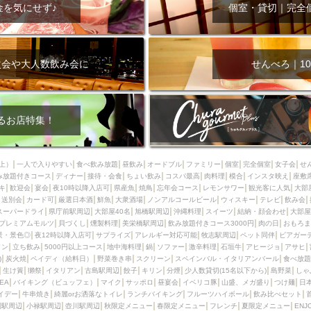
000円
肉の日
おもろまち駅周辺
オープンテラス
マトン・ラ
金を気にせず♪
個室・貸切｜完全
エビ
カレー
チャージ無し
牡蠣
夜景・景色◎
夜12時以降
牧志駅周辺
ペット同伴
ビアガーデン
チーズ
天ぷら
ラ
スメ
沖縄そば
串揚げ
バレンタイン
立ち飲み
5000円以上
次会や大人数飲み会に
せんべろ｜10
理
石垣牛
アヒージョ
アサヒ
割烹
女性専用トイレあり
スペシャルディナー
ホルモン(もつ)
炭火焼
ペイディ（給料日）
インバル・イタリアンバール
食べ放題
動物カフェ＆バー
屋富祖地
るお店特集！
ジビエ
安里駅周辺
アジア・エスニック
熱燗
生け簀
獺祭
分煙
少人数貸切(15名以下から)
島野菜
しゃぶしゃぶ
パクチー
上）
一人で入りやすい
食べ飲み放題
昼飲み
オードブル
ファミリー
個室
完全個室
女子会
せ
み放題付きコース
電気ブラン
ディナー
エビスビール
接待・会食
ちょい飲み
ウェディング
コスパ最高
肉料理
58KACHA-SEA
模合
インスタ映え
バイ
座敷
キ
歓迎会
宴会
夜10時以降入店可
県産魚
焼鳥
忘年会コース
レモンサワー
観光客に人気
大部
昼宴会
イベリコ豚
山盛、メガ盛り
つけ麺
日本そば
冬
送別会
カード可
厳選日本酒
鮮魚
大衆酒場
ノンアルコールビール
ウィスキー
テレビ
飲み会
スーパードライ
県庁前駅周辺
大部屋40名
旭橋駅周辺
沖縄料理
スイーツ
結納・顔会わせ
大部屋
中華
お好み焼き・もんじゃ
オーガニック
プレミアムフライデー
プレミアムモルツ
貝づくし
燻製料理
美栄橋駅周辺
飲み放題付きコース3000円
肉の日
おもろま
レ
ランチバイキング
フルーツハイボール
飲み比べセット
首里
景・景色◎
夜12時以降入店可
サプライズ
アレルギー対応可能
牧志駅周辺
ペット同伴
ビアガー
イン
立ち飲み
5000円以上コース
地中海料理
鍋
ソファー
激辛料理
石垣牛
アヒージョ
アサヒ
鉄板焼き
幹事様特典
おばんざい
チーズタッカルビ
奥武山公園
)
炭火焼
ペイディ（給料日）
野菜巻き串
スクリーン
スペインバル・イタリアンバール
食べ放題
生け簀
獺祭
イタリアン
古島駅周辺
餃子
キリン
分煙
少人数貸切(15名以下から)
島野菜
しゃ
定メニュー
春限定メニュー
フレンチ
夏限定メニュー
ENJOY 
SEA
バイキング（ビュッフェ）
マイク
サッポロ
昼宴会
イベリコ豚
山盛、メガ盛り
つけ麺
日
駅周辺
シードル
那覇空港駅周辺
儀保駅周辺
イデー
牛串焼き
綺麗orお洒落なトイレ
ランチバイキング
フルーツハイボール
飲み比べセット
園駅周辺
小禄駅周辺
壺川駅周辺
秋限定メニュー
春限定メニュー
フレンチ
夏限定メニュー
ENJ