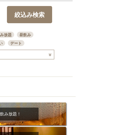
絞込み検索
み放題
昼飲み
い
デート
コース
ディナー
念日
泡盛
喫煙可
ーキ
歓迎会
宴会
部屋30名
カウンター
カクテル
送別会
ビ
飲み会
掘りごたつ
クーポン
結納・顔会わせ
飲み放題！
全面禁煙