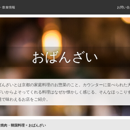
屋・飲食情報
お問い合
おばんざい
ばんざいとは京都の家庭料理のお惣菜のこと。カウンターに並べられた
ざいからよそってくれる料理はなぜか懐かしく感じる、そんなほっこり
縄で味わえるお店をご紹介。
×
焼肉・韓国料理
×
おばんざい