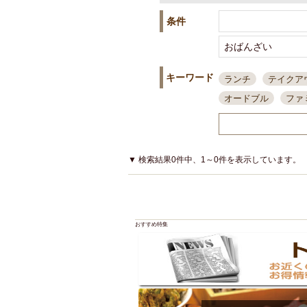
条件
キーワード
ランチ
テイクア
オードブル
ファ
スポーツ観戦
島
接待・会食
ちょ
結婚式二次会
朝
▼ 検索結果0件中、1～0件を表示しています。
夜10時以降入店可
貸切可
大部屋20
カード可
厳選日
おすすめ特集
3000円台コース
アサヒスーパードラ
大部屋50名以上～
ハッピーアワー