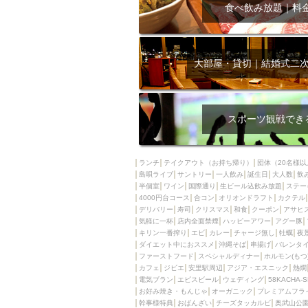
飲み放題付きコース3
食べ飲み放題｜料
キリン一番搾り
アレルギー対応可能
ダイエット中におス
大部屋・貸切｜結婚式二
ソファー
激辛料
ファーストフード
スクリーン
スペ
スポーツ観戦でき
カニ
カフェ
餃子
キリン
ランチ
テイクアウト（お持ち帰り）
団体（20名様以
島唄ライブ
サントリー
一人飲み
ホッピー
誕生日
大人数
焼肉
飲
半個室
ワイン
国際通り
生ビール込飲み放題
ステー
マイク
サッポロ
4000円台コース
合コン
オリオンドラフト
カクテル
デリバリー
寿司
クリスマス
和食
クーポン
アサヒ
市立病院前駅周辺
気軽に一杯
店内全面禁煙
ハッピーアワー
アグー豚
綺麗orお洒落なトイ
キリン一番搾り
エビ
カレー
チャージ無し
牡蠣
夜
ダイエット中におススメ
沖縄そば
串揚げ
バレンタ
クラフトビール
ファーストフード
スペシャルディナー
ホルモン(もつ
カフェ
ジビエ
安里駅周辺
アジア・エスニック
熱燗
壺川駅周辺
秋限
電気ブラン
エビスビール
ウェディング
58KACHA-
ラクレット
赤嶺
お好み焼き・もんじゃ
オーガニック
プレミアムフラ
幹事様特典
おばんざい
チーズタッカルビ
奥武山公