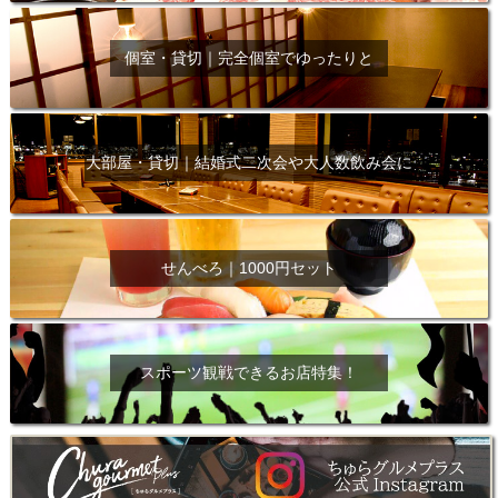
個室・貸切｜完全個室でゆったりと
大部屋・貸切｜結婚式二次会や大人数飲み会に
せんべろ｜1000円セット
スポーツ観戦できるお店特集！