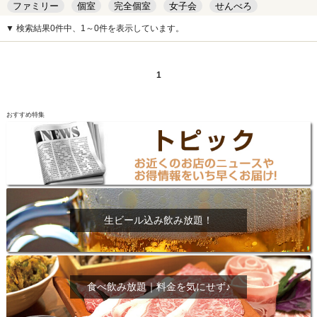
ファミリー
個室
完全個室
女子会
せんべろ
キッズルーム
安い
デート
▼ 検索結果0件中、1～0件を表示しています。
1
おすすめ特集
生ビール込み飲み放題！
食べ飲み放題｜料金を気にせず♪