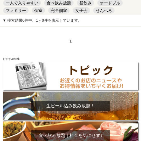
一人で入りやすい
食べ飲み放題
昼飲み
オードブル
ファミリー
個室
完全個室
女子会
せんべろ
キッズルーム
安い
デート
▼ 検索結果0件中、1～0件を表示しています。
1
おすすめ特集
生ビール込み飲み放題！
食べ飲み放題｜料金を気にせず♪