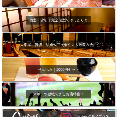
個室・貸切｜完全個室でゆったりと
大部屋・貸切｜結婚式二次会や大人数飲み会に
せんべろ｜1000円セット
スポーツ観戦できるお店特集！