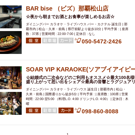
BAR bise （ビズ）那覇松山店
☆夜から朝までお酒とお食事が楽しめるお店☆
ダイニングバー カラオケ・ライブハウス バー・カクテル 誕生日 | 那
覇市内 | 松山・久米・前島 | 県庁前駅より徒歩10分 | 平均予算 : | 座席
数 : 37席 | 営業時間 : 22:00-7:00 | 定休日 : なし
050-5472-2426
SOAR VIP KARAOKE(ソアブイアイ
☆結婚式の二次会などのご利用もオススメ☆最大100名
盛り上がって思い出をシェア☆最高の音響とラグジュア
ダイニングバー カラオケ・ライブハウス 誕生日 | 那覇市内 | 松山・
久米・前島 | 国際通りから徒歩5分 | 平均予算 : | 座席数 : 100席 | 営業
時間 : 22:00-翌5:00 （料理L.O. 4:00 ドリンクL.O. 4:00） | 定休日 : 木
曜
098-860-8088
1