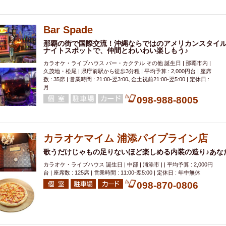
000円
肉の日
おもろまち駅周辺
オープンテラス
マトン・ラ
エビ
カレー
チャージ無し
牡蠣
夜景・景色◎
夜12時以降
Bar Spade
牧志駅周辺
ペット同伴
ビアガーデン
チーズ
天ぷら
ラ
那覇の街で国際交流！沖縄ならではのアメリカンスタイ
スメ
沖縄そば
串揚げ
バレンタイン
立ち飲み
5000円以上
ナイトスポットで、仲間とわいわい楽しもう♪
理
石垣牛
アヒージョ
アサヒ
割烹
女性専用トイレあり
カラオケ・ライブハウス バー・カクテル その他 誕生日 | 那覇市内 |
久茂地・松尾 | 県庁前駅から徒歩3分程 | 平均予算 : 2,000円台 | 座席
スペシャルディナー
ホルモン(もつ)
炭火焼
ペイディ（給料日）
数 : 35席 | 営業時間 : 21:00-翌3:00､金土祝前21:00-翌5:00 | 定休日 :
インバル・イタリアンバール
食べ放題
動物カフェ＆バー
屋富祖地
月
098-988-8005
ジビエ
安里駅周辺
アジア・エスニック
熱燗
生け簀
獺祭
分煙
少人数貸切(15名以下から)
島野菜
しゃぶしゃぶ
パクチー
電気ブラン
エビスビール
ウェディング
58KACHA-SEA
バイ
カラオケマイム 浦添パイプライン店
昼宴会
イベリコ豚
山盛、メガ盛り
つけ麺
日本そば
冬
歌うだけじゃもの足りないほど楽しめる内装の造り♪あな
中華
お好み焼き・もんじゃ
オーガニック
プレミアムフライデー
カラオケ・ライブハウス 誕生日 | 中部 | 浦添市 | | 平均予算 : 2,000円
レ
ランチバイキング
フルーツハイボール
飲み比べセット
首里
台 | 座席数 : 125席 | 営業時間 : 11:00-翌5:00 | 定休日 : 年中無休
098-870-0806
鉄板焼き
幹事様特典
おばんざい
チーズタッカルビ
奥武山公園
定メニュー
春限定メニュー
フレンチ
夏限定メニュー
ENJOY 
駅周辺
シードル
那覇空港駅周辺
儀保駅周辺