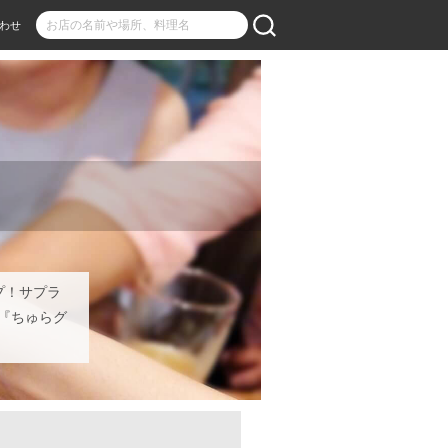
わせ
プ！サプラ
『ちゅらグ