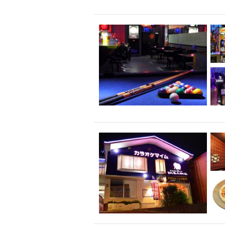
飲み放題付きコース3
キリン一番搾り
アレルギー対応可能
ダイエット中におス
ソファー
激辛料
ファーストフード
スクリーン
スペ
カニ
カフェ
餃子
キリン
ホッピー
焼肉
マイク
サッポロ
市立病院前駅周辺
綺麗orお洒落なトイ
クラフトビール
壺川駅周辺
秋限
ラクレット
赤嶺