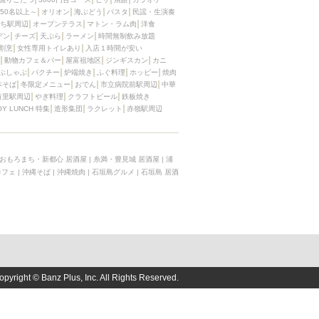
50名以上～
オリオン
海ぶどう
パスタ
民謡・生演奏
ち駅周辺
オープンテラス
マトン・ラム肉
洋食
デン
チーズ
天ぷら
ラーメン
時間無制飲み放題
割烹
女性専用トイレあり
入店１時間が安い
動物カフェ＆バー
屋富祖地区
ジンギスカン
カニ
ぶしゃぶ
パクチー
炉端焼き
ふぐ料理
ホッピー
焼肉
本そば
冬限定メニュー
おでん
市立病院前駅周辺
中華
首里駅周辺
やぎ料理
クラフトビール
鉄板焼き
OY LUNCH 特集
造形集団
ラクレット
赤嶺駅周辺
おもろまち・新都心 居酒屋
|
糸満・豊見城 居酒屋
|
浦
カフェ
|
沖縄そば
|
沖縄焼肉
|
石垣島グルメ
|
石垣島 居酒
opyright © Banz Plus, Inc. All Rights Reserved.