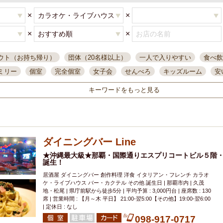
×
×
×
×
ウト（お持ち帰り）
団体（20名様以上）
一人で入りやすい
食べ飲
ミリー
個室
完全個室
女子会
せんべろ
キッズルーム
安
唄ライブ
サントリー
一人飲み
誕生日
大人数
飲み放題付き
キーワードをもっと見る
い飲み
コスパ最高
肉料理
模合
インスタ映え
座敷席
記
まで営業
半個室
ワイン
国際通り
生ビール込飲み放題
ステ
県産魚
焼鳥
忘年会コース
レモンサワー
観光客に人気
大
ダイニングバー Line
名
落ち着いた空間
4000円台コース
合コン
オリオンドラフト
本酒
鮮魚
★沖縄最大級★那覇・国際通りエスプリコートビル５階
大衆酒場
ノンアルコールビール
ウィスキー
テレ
誕生！
ピザ
焼酎
カラオケ
デリバリー
寿司
クリスマス
和食
居酒屋 ダイニングバー 創作料理 洋食 イタリアン・フレンチ カラオ
イ
県庁前駅周辺
大部屋40名
旭橋駅周辺
沖縄料理
スイーツ
ケ・ライブハウス バー・カクテル その他 誕生日 | 那覇市内 | 久茂
地・松尾 | 県庁前駅から徒歩5分 | 平均予算 : 3,000円台 | 座席数 : 130
オリオン
海ぶどう
パスタ
民謡・生演奏
気軽に一杯
店内
席 | 営業時間 : 【月～木 平日】 21:00-翌5:00【その他】19:00-翌6:00
| 定休日 : なし
アグー豚
プレミアムモルツ
貝づくし
燻製料理
美栄橋駅周辺
098-917-0717