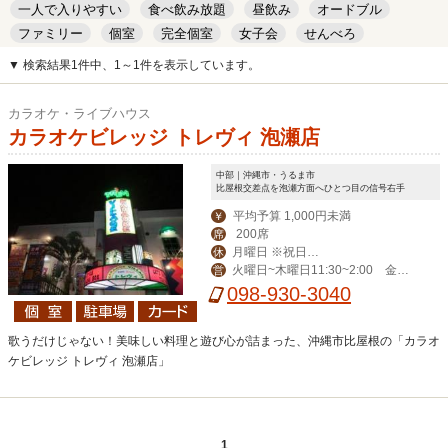
一人で入りやすい
食べ飲み放題
昼飲み
オードブル
ファミリー
個室
完全個室
女子会
せんべろ
キッズルーム
安い
デート
▼ 検索結果1件中、1～1件を表示しています。
カラオケ・ライブハウス
カラオケビレッジ トレヴィ 泡瀬店
中部｜沖縄市・うるま市
比屋根交差点を泡瀬方面へひとつ目の信号右手
平均予算 1,000円未満
￥
200席
席
月曜日 ※祝日、
休
火曜日~木曜日11:30~2:00 金曜
営
祝前日は営業
日11:30~3:00 土曜日11:00~4:00 日
098-930-3040
曜日・祝日11:00~2:00
歌うだけじゃない！美味しい料理と遊び心が詰まった、沖縄市比屋根の「カラオ
ケビレッジ トレヴィ 泡瀬店」
1