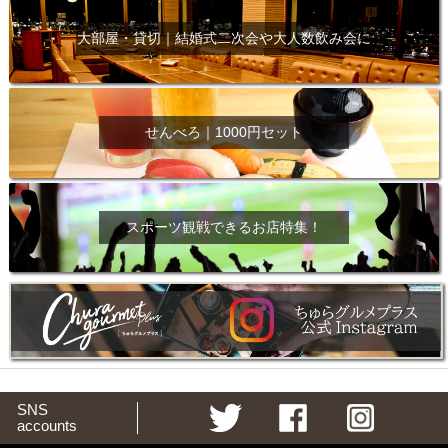
大部屋・貸切｜結婚式二次会や大人数飲み会に
せんべろ｜1000円セット
スポーツ観戦できるお店特集！
SNS
accounts