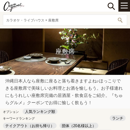
カラオケ・ライブハウス × 座敷席
座敷席
沖縄日本人なら座敷に座ると落ち着きますよね♪ほっこりで
きる座敷席で美味しいお料理とお酒を愉しもう。お子様連れ
にもうれしい座敷席完備の居酒屋・飲食店をご紹介。『ちゅ
らグルメ』クーポンでお得に愉しく飲もう！
人気ランキング順
オプション
ランチ
キーワードランキング
テイクアウト（お持ち帰り）
団体（20名様以上）