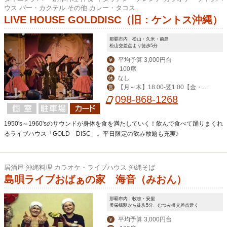
ウス バー・カクテル その他 カレー・タコス
LIVE HOUSE GOLDDISC（旧：ケントス沖縄）
那覇市内｜松山・久米・前島
松山交差点より徒歩5分
平均予算 3,000円台
￥
100席
席
なし
休
【月～木】18:00-翌1:00【金・
営
土】18:00-翌2:00【日・祝】18:00-0:
098-868-1268
00
1950's～1960'sのサウンドが身体を食を満たしていく！飲んで食べて踊りまくれ
るライブハウス「GOLD DISC」。平日限定の飲み放題も充実♪
居酒屋 沖縄料理 カラオケ・ライブハウス 沖縄そば
島唄ライブおばぁの家 海音（みおん）
那覇市内｜牧志・安里
美栄橋駅から徒歩5分、むつみ橋交差点近く
平均予算 3,000円台
￥