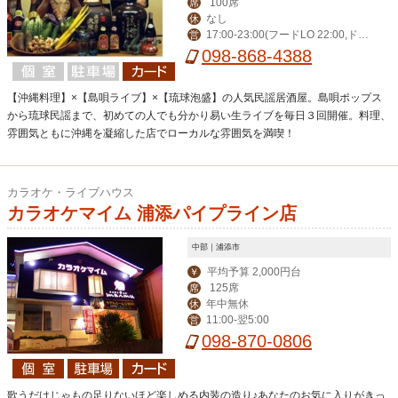
100席
席
なし
休
17:00-23:00(フードLO 22:00,ドリ
営
ンクLO 22:30)※夏季は30分延長
098-868-4388
【沖縄料理】×【島唄ライブ】×【琉球泡盛】の人気民謡居酒屋。島唄ポップス
から琉球民謡まで、初めての人でも分かり易い生ライブを毎日３回開催。料理、
雰囲気ともに沖縄を凝縮した店でローカルな雰囲気を満喫！
カラオケ・ライブハウス
カラオケマイム 浦添パイプライン店
中部｜浦添市
平均予算 2,000円台
￥
125席
席
年中無休
休
11:00-翌5:00
営
098-870-0806
歌うだけじゃもの足りないほど楽しめる内装の造り♪あなたのお気に入りがきっ