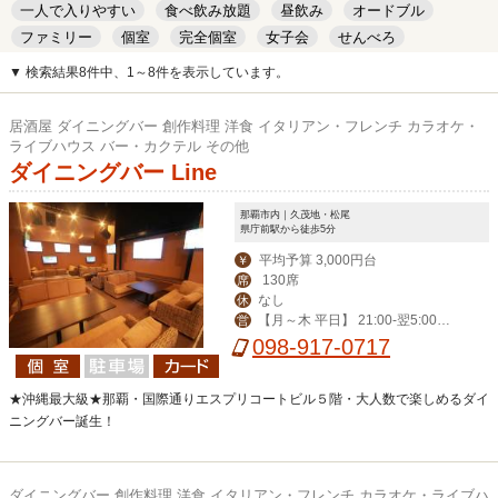
一人で入りやすい
食べ飲み放題
昼飲み
オードブル
ファミリー
個室
完全個室
女子会
せんべろ
キッズルーム
安い
デート
▼ 検索結果8件中、1～8件を表示しています。
居酒屋 ダイニングバー 創作料理 洋食 イタリアン・フレンチ カラオケ・
ライブハウス バー・カクテル その他
ダイニングバー Line
那覇市内｜久茂地・松尾
県庁前駅から徒歩5分
平均予算 3,000円台
￥
130席
席
なし
休
【月～木 平日】 21:00-翌5:00
営
【その他】19:00-翌6:00
098-917-0717
★沖縄最大級★那覇・国際通りエスプリコートビル５階・大人数で楽しめるダイ
ニングバー誕生！
ダイニングバー 創作料理 洋食 イタリアン・フレンチ カラオケ・ライブハ