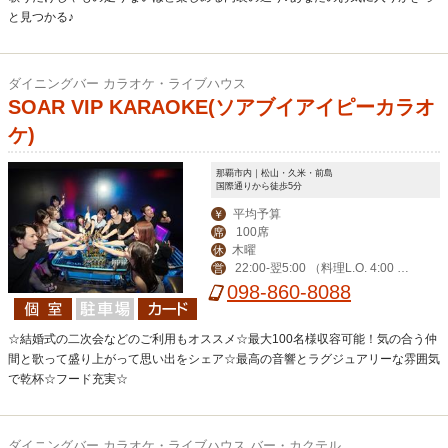
と見つかる♪
ダイニングバー カラオケ・ライブハウス
SOAR VIP KARAOKE(ソアブイアイピーカラオ
ケ)
那覇市内｜松山・久米・前島
国際通りから徒歩5分
平均予算
￥
100席
席
木曜
休
22:00-翌5:00 （料理L.O. 4:00 ド
営
リンクL.O. 4:00）
098-860-8088
☆結婚式の二次会などのご利用もオススメ☆最大100名様収容可能！気の合う仲
間と歌って盛り上がって思い出をシェア☆最高の音響とラグジュアリーな雰囲気
で乾杯☆フード充実☆
ダイニングバー カラオケ・ライブハウス バー・カクテル