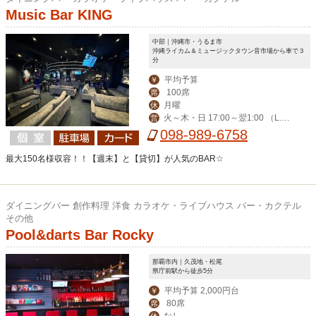
Music Bar KING
中部｜沖縄市・うるま市
沖縄ライカム＆ミュージックタウン音市場から車で３
分
平均予算
￥
100席
席
月曜
休
火～木・日 17:00～翌1:00 （L.O.
営
24:00)／金・土・祝前日 17:00～5:00
098-989-6758
（L.O.4:00）
最大150名様収容！！【週末】と【貸切】が人気のBAR☆
ダイニングバー 創作料理 洋食 カラオケ・ライブハウス バー・カクテル
その他
Pool&darts Bar Rocky
那覇市内｜久茂地・松尾
県庁前駅から徒歩5分
平均予算 2,000円台
￥
80席
席