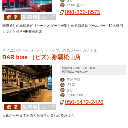
なし
休
17:00-翌5:00
営
098-866-8575
国際通りの本格派ビリヤードとダーツが楽しめる新感覚プールバー。10名様用
カラオケ付きVIP個室新設
ダイニングバー カラオケ・ライブハウス バー・カクテル
BAR bise （ビズ）那覇松山店
那覇市内｜松山・久米・前島
県庁前駅より徒歩10分
平均予算
￥
37席
席
なし
休
22:00-7:00
営
050-5472-2426
☆夜から朝までお酒とお食事が楽しめるお店☆