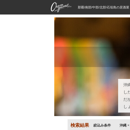
那覇/南部/中部/北部/石垣島の居酒
沖
し
だ
し
検索結果
絞込み条件
沖縄