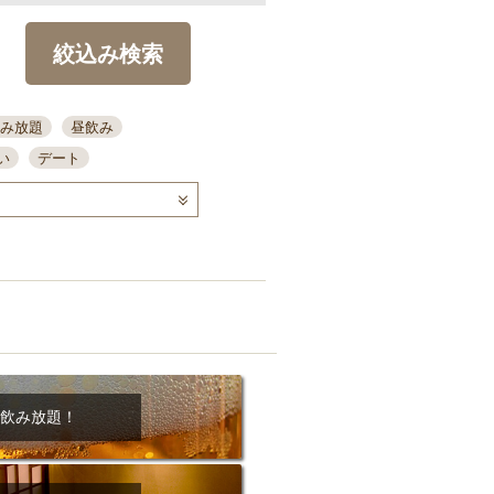
絞込み検索
み放題
昼飲み
い
デート
コース
ディナー
念日
泡盛
喫煙可
ーキ
歓迎会
宴会
部屋30名
カウンター
カクテル
送別会
ビ
飲み会
掘りごたつ
クーポン
結納・顔会わせ
飲み放題！
全面禁煙