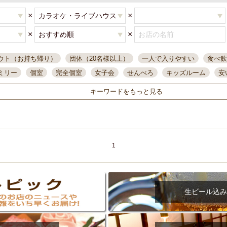
×
×
×
×
ウト（お持ち帰り）
団体（20名様以上）
一人で入りやすい
食べ飲
ミリー
個室
完全個室
女子会
せんべろ
キッズルーム
安
唄ライブ
サントリー
一人飲み
誕生日
大人数
飲み放題付き
キーワードをもっと見る
い飲み
コスパ最高
肉料理
模合
インスタ映え
座敷席
記
まで営業
半個室
ワイン
国際通り
生ビール込飲み放題
ステ
県産魚
焼鳥
忘年会コース
レモンサワー
観光客に人気
大
名
落ち着いた空間
4000円台コース
合コン
オリオンドラフト
1
本酒
鮮魚
大衆酒場
ノンアルコールビール
ウィスキー
テレ
ピザ
焼酎
カラオケ
デリバリー
寿司
クリスマス
和食
イ
県庁前駅周辺
大部屋40名
旭橋駅周辺
沖縄料理
スイーツ
生ビール込み
オリオン
海ぶどう
パスタ
民謡・生演奏
気軽に一杯
店内
アグー豚
プレミアムモルツ
貝づくし
燻製料理
美栄橋駅周辺