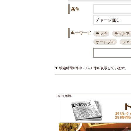
条件
キーワード
ランチ
テイクア
オードブル
ファ
スポーツ観戦
島
接待・会食
ちょ
結婚式二次会
朝
▼ 検索結果0件中、1～0件を表示しています。
夜10時以降入店可
貸切可
大部屋20
カード可
厳選日
おすすめ特集
3000円台コース
アサヒスーパードラ
大部屋50名以上～
ハッピーアワー