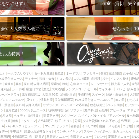
000円
肉の日
おもろまち駅周辺
オープンテラス
マトン・ラ
金を気にせず♪
個室・貸切｜完全
エビ
カレー
チャージ無し
牡蠣
夜景・景色◎
夜12時以降
牧志駅周辺
ペット同伴
ビアガーデン
チーズ
天ぷら
ラ
スメ
沖縄そば
串揚げ
バレンタイン
立ち飲み
5000円以上
次会や大人数飲み会に
せんべろ｜10
理
石垣牛
アヒージョ
アサヒ
割烹
女性専用トイレあり
スペシャルディナー
ホルモン(もつ)
炭火焼
ペイディ（給料日）
インバル・イタリアンバール
食べ放題
動物カフェ＆バー
屋富祖地
るお店特集！
ジビエ
安里駅周辺
アジア・エスニック
熱燗
生け簀
獺祭
分煙
少人数貸切(15名以下から)
島野菜
しゃぶしゃぶ
パクチー
上）
一人で入りやすい
食べ飲み放題
昼飲み
オードブル
ファミリー
個室
完全個室
女子会
せ
み放題付きコース
電気ブラン
ディナー
エビスビール
接待・会食
ちょい飲み
ウェディング
コスパ最高
肉料理
58KACHA-SEA
模合
インスタ映え
バイ
座敷
キ
歓迎会
宴会
夜10時以降入店可
県産魚
焼鳥
忘年会コース
レモンサワー
観光客に人気
大部
昼宴会
イベリコ豚
山盛、メガ盛り
つけ麺
日本そば
冬
送別会
カード可
厳選日本酒
鮮魚
大衆酒場
ノンアルコールビール
ウィスキー
テレビ
飲み会
スーパードライ
県庁前駅周辺
大部屋40名
旭橋駅周辺
沖縄料理
スイーツ
結納・顔会わせ
大部屋
中華
お好み焼き・もんじゃ
オーガニック
プレミアムフライデー
プレミアムモルツ
貝づくし
燻製料理
美栄橋駅周辺
飲み放題付きコース3000円
肉の日
おもろま
レ
ランチバイキング
フルーツハイボール
飲み比べセット
首里
景・景色◎
夜12時以降入店可
サプライズ
アレルギー対応可能
牧志駅周辺
ペット同伴
ビアガー
イン
立ち飲み
5000円以上コース
地中海料理
鍋
ソファー
激辛料理
石垣牛
アヒージョ
アサヒ
鉄板焼き
幹事様特典
おばんざい
チーズタッカルビ
奥武山公園
)
炭火焼
ペイディ（給料日）
野菜巻き串
スクリーン
スペインバル・イタリアンバール
食べ放題
生け簀
獺祭
イタリアン
古島駅周辺
餃子
キリン
分煙
少人数貸切(15名以下から)
島野菜
しゃ
定メニュー
春限定メニュー
フレンチ
夏限定メニュー
ENJOY 
SEA
バイキング（ビュッフェ）
マイク
サッポロ
昼宴会
イベリコ豚
山盛、メガ盛り
つけ麺
日
駅周辺
シードル
那覇空港駅周辺
儀保駅周辺
イデー
牛串焼き
綺麗orお洒落なトイレ
ランチバイキング
フルーツハイボール
飲み比べセット
園駅周辺
小禄駅周辺
壺川駅周辺
秋限定メニュー
春限定メニュー
フレンチ
夏限定メニュー
ENJ