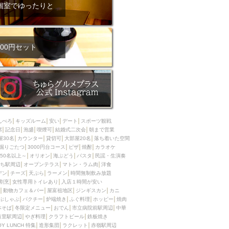
ム肉
洋食
個室でゆったりと
入店可
サプライズ
ーメン
時間無制飲み放題
コース
地中海料理
鍋
00円セット
入店１時間が安い
野菜巻き串
区
ジンギスカン
イタリアン
古島駅周辺
炉端焼き
ふぐ料理
んべろ
キッズルーム
安い
デート
スポーツ観戦
キング（ビュッフェ）
席
記念日
泡盛
喫煙可
結婚式二次会
朝まで営業
屋30名
カウンター
貸切可
大部屋20名
落ち着いた空間
限定メニュー
おでん
掘りごたつ
3000円台コース
ピザ
焼酎
カラオケ
50名以上～
オリオン
海ぶどう
パスタ
民謡・生演奏
牛串焼き
ち駅周辺
オープンテラス
マトン・ラム肉
洋食
駅周辺
やぎ料理
デン
チーズ
天ぷら
ラーメン
時間無制飲み放題
割烹
女性専用トイレあり
入店１時間が安い
駅周辺
小禄駅周辺
動物カフェ＆バー
屋富祖地区
ジンギスカン
カニ
ぶしゃぶ
パクチー
炉端焼き
ふぐ料理
ホッピー
焼肉
LUNCH 特集
造形集団
本そば
冬限定メニュー
おでん
市立病院前駅周辺
中華
首里駅周辺
やぎ料理
クラフトビール
鉄板焼き
OY LUNCH 特集
造形集団
ラクレット
赤嶺駅周辺