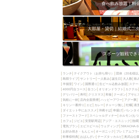
飲み放題付きコース3
食べ飲み放題｜料
キリン一番搾り
アレルギー対応可能
ダイエット中におス
大部屋・貸切｜結婚式二
ソファー
激辛料
ファーストフード
スクリーン
スペ
スポーツ観戦でき
カニ
カフェ
餃子
キリン
ランチ
テイクアウト（お持ち帰り）
団体（20名様以
島唄ライブ
サントリー
一人飲み
ホッピー
誕生日
大人数
焼肉
飲
半個室
ワイン
国際通り
生ビール込飲み放題
ステー
マイク
サッポロ
4000円台コース
合コン
オリオンドラフト
カクテル
デリバリー
寿司
クリスマス
和食
クーポン
アサヒ
市立病院前駅周辺
気軽に一杯
店内全面禁煙
ハッピーアワー
アグー豚
綺麗orお洒落なトイ
キリン一番搾り
エビ
カレー
チャージ無し
牡蠣
夜
ダイエット中におススメ
沖縄そば
串揚げ
バレンタ
クラフトビール
ファーストフード
スペシャルディナー
ホルモン(もつ
カフェ
ジビエ
安里駅周辺
アジア・エスニック
熱燗
壺川駅周辺
秋限
電気ブラン
エビスビール
ウェディング
58KACHA-
ラクレット
赤嶺
お好み焼き・もんじゃ
オーガニック
プレミアムフラ
幹事様特典
おばんざい
チーズタッカルビ
奥武山公