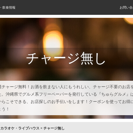
屋・飲食情報
お問い合
チャージ無し
縄チャージ無料！お酒を飲まない人にもうれしい、チャージ不要のお店
た。沖縄県でグルメ系フリーペーパーを発行している『ちゅらグルメ』
からこそできる、お店探しのお手伝いをします！クーポンを使ってお得
ょう！
×
カラオケ・ライブハウス
×
チャージ無し