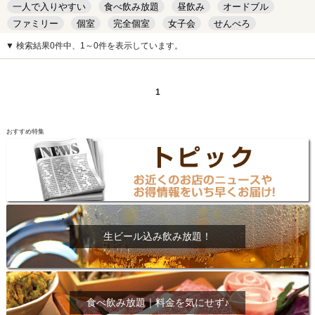
一人で入りやすい
食べ飲み放題
昼飲み
オードブル
ファミリー
個室
完全個室
女子会
せんべろ
キッズルーム
安い
デート
▼ 検索結果0件中、1～0件を表示しています。
1
おすすめ特集
生ビール込み飲み放題！
食べ飲み放題｜料金を気にせず♪