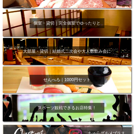
個室・貸切｜完全個室でゆったりと
大部屋・貸切｜結婚式二次会や大人数飲み会に
せんべろ｜1000円セット
スポーツ観戦できるお店特集！