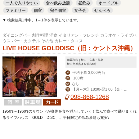
一人で入りやすい
食べ飲み放題
昼飲み
オードブル
ファミリー
個室
完全個室
女子会
せんべろ
キッズルーム
安い
デート
▼ 検索結果1件中、1～1件を表示しています。
ダイニングバー 創作料理 洋食 イタリアン・フレンチ カラオケ・ライブハ
ウス バー・カクテル その他 カレー・タコス
LIVE HOUSE GOLDDISC（旧：ケントス沖縄）
那覇市内｜松山・久米・前島
松山交差点より徒歩5分
平均予算 3,000円台
￥
100席
席
なし
休
【月～木】18:00-翌1:00【金・
営
土】18:00-翌2:00【日・祝】18:00-0:
098-868-1268
00
1950's～1960'sのサウンドが身体を食を満たしていく！飲んで食べて踊りまくれ
るライブハウス「GOLD DISC」。平日限定の飲み放題も充実♪