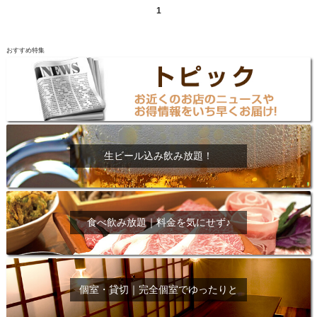
1
おすすめ特集
生ビール込み飲み放題！
食べ飲み放題｜料金を気にせず♪
個室・貸切｜完全個室でゆったりと