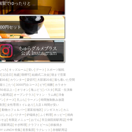
ム肉
洋食
個室でゆったりと
入店可
サプライズ
ーメン
時間無制飲み放題
コース
地中海料理
鍋
00円セット
入店１時間が安い
野菜巻き串
区
ジンギスカン
イタリアン
古島駅周辺
炉端焼き
ふぐ料理
んべろ
キッズルーム
安い
デート
スポーツ観戦
キング（ビュッフェ）
席
記念日
泡盛
喫煙可
結婚式二次会
朝まで営業
屋30名
カウンター
貸切可
大部屋20名
落ち着いた空間
限定メニュー
おでん
掘りごたつ
3000円台コース
ピザ
焼酎
カラオケ
50名以上～
オリオン
海ぶどう
パスタ
民謡・生演奏
牛串焼き
ち駅周辺
オープンテラス
マトン・ラム肉
洋食
駅周辺
やぎ料理
デン
チーズ
天ぷら
ラーメン
時間無制飲み放題
割烹
女性専用トイレあり
入店１時間が安い
駅周辺
小禄駅周辺
動物カフェ＆バー
屋富祖地区
ジンギスカン
カニ
ぶしゃぶ
パクチー
炉端焼き
ふぐ料理
ホッピー
焼肉
LUNCH 特集
造形集団
本そば
冬限定メニュー
おでん
市立病院前駅周辺
中華
首里駅周辺
やぎ料理
クラフトビール
鉄板焼き
OY LUNCH 特集
造形集団
ラクレット
赤嶺駅周辺