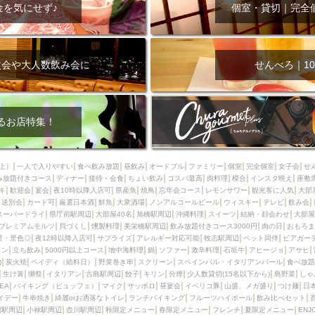
000円
肉の日
おもろまち駅周辺
オープンテラス
マトン・ラ
金を気にせず♪
個室・貸切｜完全
エビ
カレー
チャージ無し
牡蠣
夜景・景色◎
夜12時以降
牧志駅周辺
ペット同伴
ビアガーデン
チーズ
天ぷら
ラ
スメ
沖縄そば
串揚げ
バレンタイン
立ち飲み
5000円以上
次会や大人数飲み会に
せんべろ｜10
理
石垣牛
アヒージョ
アサヒ
割烹
女性専用トイレあり
スペシャルディナー
ホルモン(もつ)
炭火焼
ペイディ（給料日）
インバル・イタリアンバール
食べ放題
動物カフェ＆バー
屋富祖地
るお店特集！
ジビエ
安里駅周辺
アジア・エスニック
熱燗
生け簀
獺祭
分煙
少人数貸切(15名以下から)
島野菜
しゃぶしゃぶ
パクチー
上）
一人で入りやすい
食べ飲み放題
昼飲み
オードブル
ファミリー
個室
完全個室
女子会
せ
み放題付きコース
電気ブラン
ディナー
エビスビール
接待・会食
ちょい飲み
ウェディング
コスパ最高
肉料理
58KACHA-SEA
模合
インスタ映え
バイ
座敷
キ
歓迎会
宴会
夜10時以降入店可
県産魚
焼鳥
忘年会コース
レモンサワー
観光客に人気
大部
昼宴会
イベリコ豚
山盛、メガ盛り
つけ麺
日本そば
冬
送別会
カード可
厳選日本酒
鮮魚
大衆酒場
ノンアルコールビール
ウィスキー
テレビ
飲み会
スーパードライ
県庁前駅周辺
大部屋40名
旭橋駅周辺
沖縄料理
スイーツ
結納・顔会わせ
大部屋
中華
お好み焼き・もんじゃ
オーガニック
プレミアムフライデー
プレミアムモルツ
貝づくし
燻製料理
美栄橋駅周辺
飲み放題付きコース3000円
肉の日
おもろま
レ
ランチバイキング
フルーツハイボール
飲み比べセット
首里
景・景色◎
夜12時以降入店可
サプライズ
アレルギー対応可能
牧志駅周辺
ペット同伴
ビアガー
イン
立ち飲み
5000円以上コース
地中海料理
鍋
ソファー
激辛料理
石垣牛
アヒージョ
アサヒ
鉄板焼き
幹事様特典
おばんざい
チーズタッカルビ
奥武山公園
)
炭火焼
ペイディ（給料日）
野菜巻き串
スクリーン
スペインバル・イタリアンバール
食べ放題
生け簀
獺祭
イタリアン
古島駅周辺
餃子
キリン
分煙
少人数貸切(15名以下から)
島野菜
しゃ
定メニュー
春限定メニュー
フレンチ
夏限定メニュー
ENJOY 
SEA
バイキング（ビュッフェ）
マイク
サッポロ
昼宴会
イベリコ豚
山盛、メガ盛り
つけ麺
日
駅周辺
シードル
那覇空港駅周辺
儀保駅周辺
イデー
牛串焼き
綺麗orお洒落なトイレ
ランチバイキング
フルーツハイボール
飲み比べセット
園駅周辺
小禄駅周辺
壺川駅周辺
秋限定メニュー
春限定メニュー
フレンチ
夏限定メニュー
ENJ