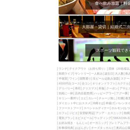
飲み放題付きコース3
食べ飲み放題｜料
キリン一番搾り
アレルギー対応可能
ダイエット中におス
大部屋・貸切｜結婚式二
ソファー
激辛料
ファーストフード
スクリーン
スペ
スポーツ観戦でき
カニ
カフェ
餃子
キリン
ランチ
テイクアウト（お持ち帰り）
団体（20名様以
島唄ライブ
サントリー
一人飲み
ホッピー
誕生日
大人数
焼肉
飲
半個室
ワイン
国際通り
生ビール込飲み放題
ステー
マイク
サッポロ
4000円台コース
合コン
オリオンドラフト
カクテル
デリバリー
寿司
クリスマス
和食
クーポン
アサヒ
市立病院前駅周辺
気軽に一杯
店内全面禁煙
ハッピーアワー
アグー豚
綺麗orお洒落なトイ
キリン一番搾り
エビ
カレー
チャージ無し
牡蠣
夜
ダイエット中におススメ
沖縄そば
串揚げ
バレンタ
クラフトビール
ファーストフード
スペシャルディナー
ホルモン(もつ
カフェ
ジビエ
安里駅周辺
アジア・エスニック
熱燗
壺川駅周辺
秋限
電気ブラン
エビスビール
ウェディング
58KACHA-
ラクレット
赤嶺
お好み焼き・もんじゃ
オーガニック
プレミアムフラ
幹事様特典
おばんざい
チーズタッカルビ
奥武山公