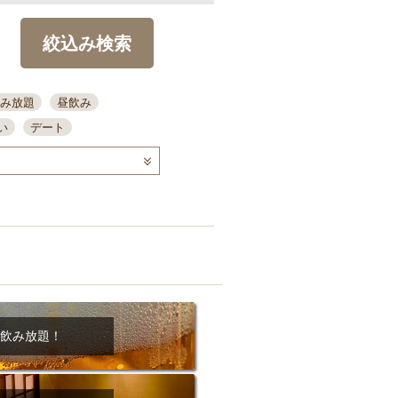
絞込み検索
み放題
昼飲み
い
デート
コース
ディナー
念日
泡盛
喫煙可
ーキ
歓迎会
宴会
部屋30名
カウンター
カクテル
送別会
ビ
飲み会
掘りごたつ
クーポン
結納・顔会わせ
飲み放題！
全面禁煙