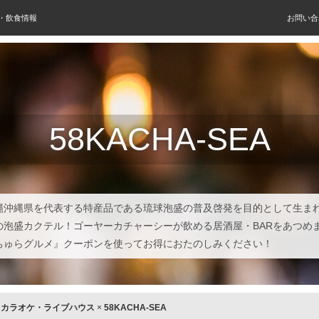
屋・飲食情報
お問い合
58KACHA-SEA
縄沖縄県を代表する特産品である琉球泡盛の普及啓発を目的として生ま
の泡盛カクテル！ゴーヤーカチャーシーが飲める居酒屋・BARをあつめ
ちゅらグルメ』クーポンを使ってお得におたのしみください！
×
カラオケ・ライブハウス
×
58KACHA-SEA