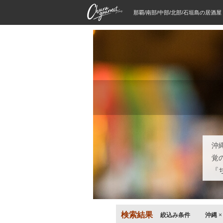
那覇/南部/中部/北部/石垣島の居酒
沖
覚
『
検索結果
絞込み条件
沖縄