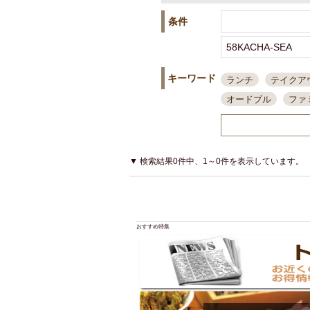
条件
キーワード
ランチ
テイクア
オードブル
ファ
スポーツ観戦
島
接待・会食
ちょ
結婚式二次会
朝
▼ 検索結果0件中、1～0件を表示しています。
夜10時以降入店可
貸切可
大部屋20
カード可
厳選日
おすすめ特集
3000円台コース
アサヒスーパードラ
大部屋50名以上～
ハッピーアワー