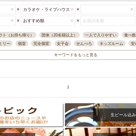
×
×
×
×
ウト（お持ち帰り）
団体（20名様以上）
一人で入りやすい
食べ飲
ミリー
個室
完全個室
女子会
せんべろ
キッズルーム
安
唄ライブ
サントリー
一人飲み
誕生日
大人数
飲み放題付き
キーワードをもっと見る
い飲み
コスパ最高
肉料理
模合
インスタ映え
座敷席
記
まで営業
半個室
ワイン
国際通り
生ビール込飲み放題
ステ
県産魚
焼鳥
忘年会コース
レモンサワー
観光客に人気
大
名
落ち着いた空間
4000円台コース
合コン
オリオンドラフト
1
本酒
鮮魚
大衆酒場
ノンアルコールビール
ウィスキー
テレ
ピザ
焼酎
カラオケ
デリバリー
寿司
クリスマス
和食
イ
県庁前駅周辺
大部屋40名
旭橋駅周辺
沖縄料理
スイーツ
生ビール込み
オリオン
海ぶどう
パスタ
民謡・生演奏
気軽に一杯
店内
アグー豚
プレミアムモルツ
貝づくし
燻製料理
美栄橋駅周辺