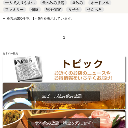
一人で入りやすい
食べ飲み放題
昼飲み
オードブル
ファミリー
個室
完全個室
女子会
せんべろ
キッズルーム
安い
デート
▼ 検索結果0件中、1～0件を表示しています。
1
おすすめ特集
生ビール込み飲み放題！
食べ飲み放題｜料金を気にせず♪