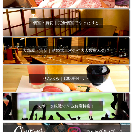
個室・貸切｜完全個室でゆったりと
大部屋・貸切｜結婚式二次会や大人数飲み会に
せんべろ｜1000円セット
スポーツ観戦できるお店特集！