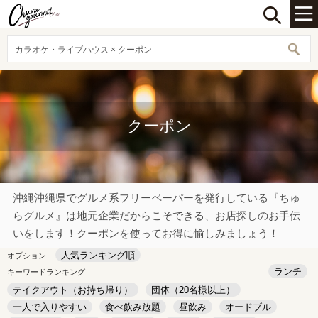
カラオケ・ライブハウス × クーポン
クーポン
沖縄沖縄県でグルメ系フリーペーパーを発行している『ちゅ
らグルメ』は地元企業だからこそできる、お店探しのお手伝
いをします！クーポンを使ってお得に愉しみましょう！
人気ランキング順
オプション
ランチ
キーワードランキング
テイクアウト（お持ち帰り）
団体（20名様以上）
一人で入りやすい
食べ飲み放題
昼飲み
オードブル