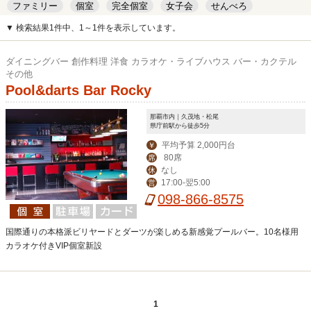
ファミリー
個室
完全個室
女子会
せんべろ
キッズルーム
安い
デート
▼ 検索結果1件中、1～1件を表示しています。
ダイニングバー 創作料理 洋食 カラオケ・ライブハウス バー・カクテル
その他
Pool&darts Bar Rocky
那覇市内｜久茂地・松尾
県庁前駅から徒歩5分
平均予算 2,000円台
￥
80席
席
なし
休
17:00-翌5:00
営
098-866-8575
国際通りの本格派ビリヤードとダーツが楽しめる新感覚プールバー。10名様用
カラオケ付きVIP個室新設
1