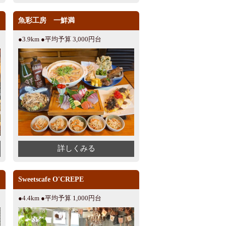
魚彩工房 一鮮満
●3.9km ●平均予算 3,000円台
詳しくみる
Sweetscafe O'CREPE
●4.4km ●平均予算 1,000円台