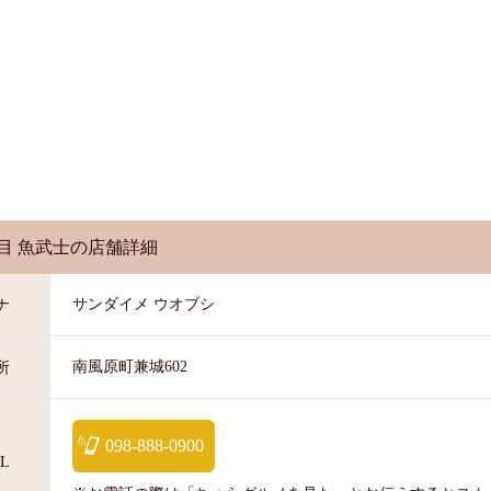
目 魚武士
の店舗詳細
サンダイメ ウオブシ
ナ
南風原町兼城602
所
098-888-0900
L