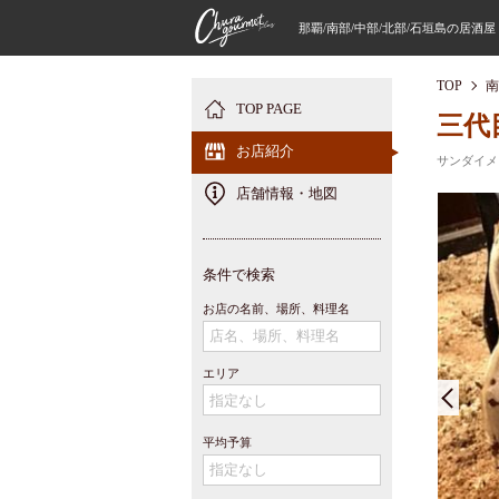
那覇/南部/中部/北部/石垣島の居酒
TOP
南
TOP PAGE
三代
お店紹介
サンダイメ
店舗情報・地図
条件で検索
お店の名前、場所、料理名
エリア
平均予算