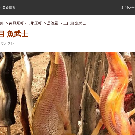
屋・飲食情報
お問い合
部
南風原町・与那原町
居酒屋
三代目 魚武士
目 魚武士
 ウオブシ