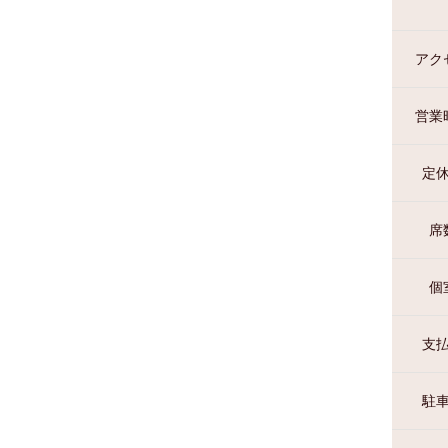
アク
営業
定
席
個
支
駐