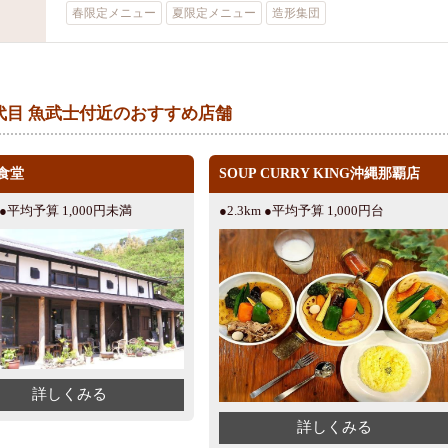
春限定メニュー
夏限定メニュー
造形集団
代目 魚武士付近のおすすめ店舗
食堂
SOUP CURRY KING沖縄那覇店
m ●平均予算 1,000円未満
●2.3km ●平均予算 1,000円台
詳しくみる
詳しくみる