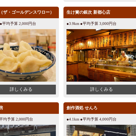
（ザ・ゴールデンスワロー）
生け簀の銀次 新都心店
m ●平均予算 2,000円台
●3.9km ●平均予算 3,000円台
詳しくみる
詳しくみる
房
創作酒処 せんろ
●平均予算 2,000円台
●4.1km ●平均予算 4,000円台