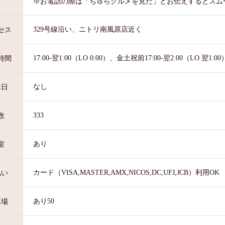
※お電話の際は「ちゅらグルメを見た」とお伝えするとスム
329号線沿い、ニトリ南風原店近く
セス
17:00-翌1:00（LO 0:00）、金土祝前17:00-翌2:00（LO 翌1:00
時間
なし
休日
333
数
あり
室
カード（VISA,MASTER,AMX,NICOS,DC,UFJ,JCB）利用OK
払い
あり50
車場