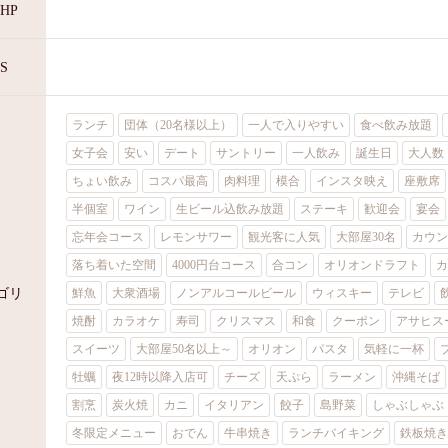
HP
S
ランチ
団体（20名様以上）
一人で入りやすい
食べ飲み放題
女子会
安い
デート
サントリー
一人飲み
誕生日
大人数
ちょい飲み
コスパ最高
肉料理
模合
インスタ映え
座敷席
半個室
ワイン
生ビール込飲み放題
ステーキ
歓迎会
宴会
忘年会コース
レモンサワー
観光客に人気
大部屋30名
カウン
落ち着いた空間
4000円台コース
合コン
オリオンドラフト
カ
ゴリ
鮮魚
大衆酒場
ノンアルコールビール
ウィスキー
テレビ
焼酎
カラオケ
寿司
クリスマス
和食
クーポン
アサヒス
スイーツ
大部屋50名以上～
オリオン
パスタ
気軽に一杯
牡蠣
夜12時以降入店可
チーズ
天ぷら
ラーメン
沖縄そば
割烹
炭火焼
カニ
イタリアン
餃子
島野菜
しゃぶしゃぶ
冬限定メニュー
おでん
牛串焼き
ランチバイキング
鉄板焼き