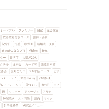
オードブル
ファミリー
個室
完全個室
飲み放題付きコース
接待・会食
記念日
泡盛
喫煙可
結婚式二次会
夜10時以降入店可
県産魚
焼鳥
ター
貸切可
大部屋20名
クテル
送別会
カード可
厳選日本酒
飲み会
掘りごたつ
3000円台コース
ピザ
ーパードライ
大部屋40名
沖縄料理
プレミアムモルツ
貝づくし
肉の日
エビ
鍋
ソファー
アヒージョ
アサヒ
炉端焼き
ふぐ料理
焼肉
マイク
幹事様特典
秋限定メニュー