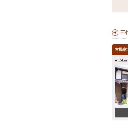
三
古民家
●1.5k