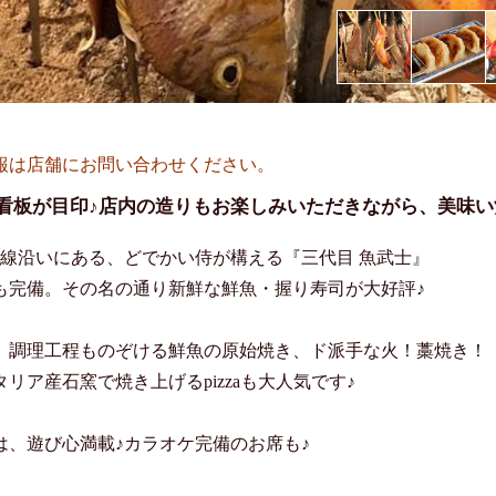
報は店舗にお問い合わせください。
看板が目印♪店内の造りもお楽しみいただきながら、美味い
29線沿いにある、どでかい侍が構える『三代目 魚武士』

も完備。その名の通り新鮮な鮮魚・握り寿司が大好評♪

、調理工程ものぞける鮮魚の原始焼き、ド派手な火！藁焼き！

リア産石窯で焼き上げるpizzaも大人気です♪

は、遊び心満載♪カラオケ完備のお席も♪
