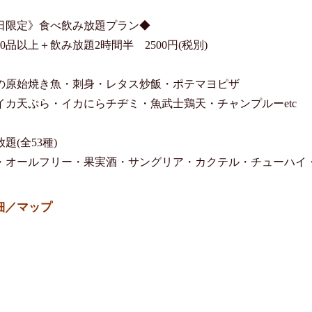
日限定》食べ飲み放題プラン◆

0品以上＋飲み放題2時間半　2500円(税別)

の原始焼き魚・刺身・レタス炒飯・ポテマヨピザ

イカ天ぷら・イカにらチヂミ・魚武士鶏天・チャンプルーetc

題(全53種)

・オールフリー・果実酒・サングリア・カクテル・チューハイ・ノ
細／マップ