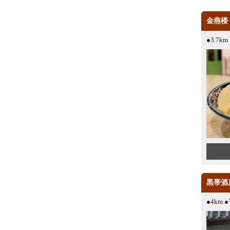
金燕楼
●3.7k
黒帯酒
●4km 