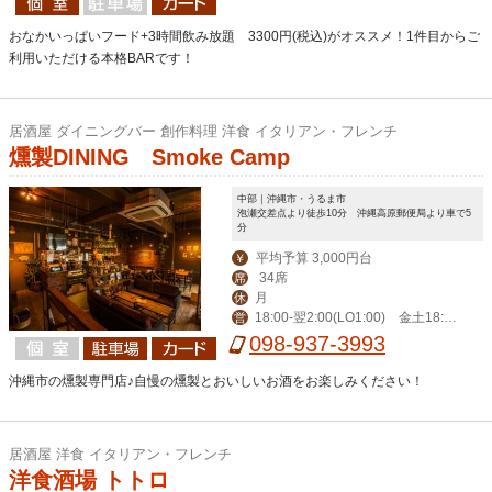
おなかいっぱいフード+3時間飲み放題 3300円(税込)がオススメ！1件目からご
利用いただける本格BARです！
居酒屋 ダイニングバー 創作料理 洋食 イタリアン・フレンチ
燻製DINING Smoke Camp
中部｜沖縄市・うるま市
泡瀬交差点より徒歩10分 沖縄高原郵便局より車で5
分
平均予算 3,000円台
￥
34席
席
月
休
18:00‐翌2:00(LO1:00) 金土18:0
営
0‐翌3:00(LO翌2:00)
098-937-3993
沖縄市の燻製専門店♪自慢の燻製とおいしいお酒をお楽しみください！
居酒屋 洋食 イタリアン・フレンチ
洋食酒場 トトロ