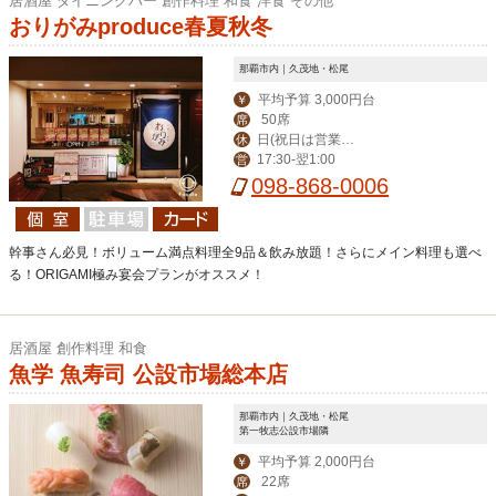
居酒屋 ダイニングバー 創作料理 和食 洋食 その他
おりがみproduce春夏秋冬
那覇市内｜久茂地・松尾
平均予算 3,000円台
￥
50席
席
日(祝日は営業、
休
17:30-翌1:00
営
月曜振替休)
098-868-0006
幹事さん必見！ボリューム満点料理全9品＆飲み放題！さらにメイン料理も選べ
る！ORIGAMI極み宴会プランがオススメ！
居酒屋 創作料理 和食
魚学 魚寿司 公設市場総本店
那覇市内｜久茂地・松尾
第一牧志公設市場隣
平均予算 2,000円台
￥
22席
席