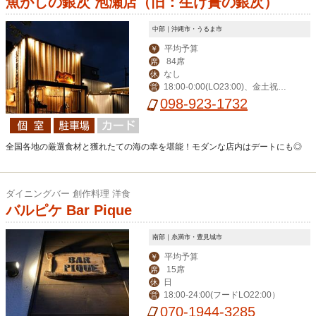
魚がしの銀次 泡瀬店（旧：生け簀の銀次）
中部｜沖縄市・うるま市
平均予算
￥
84席
席
なし
休
18:00-0:00(LO23:00)、金土祝前1
営
8:00-1:00(0:00)
098-923-1732
全国各地の厳選食材と獲れたての海の幸を堪能！モダンな店内はデートにも◎
ダイニングバー 創作料理 洋食
バルピケ Bar Pique
南部｜糸満市・豊見城市
平均予算
￥
15席
席
日
休
18:00-24:00(フードLO22:00）
営
070-1944-3285