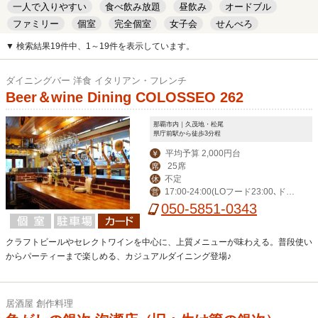
一人で入りやすい
食べ飲み放題
昼飲み
オードブル
ファミリー
個室
完全個室
女子会
せんべろ
キッズルーム
安い
デート
▼ 検索結果19件中、1～19件を表示しています。
ダイニングバー 洋食 イタリアン・フレンチ
Beer＆wine Dining COLOSSEO 262
那覇市内｜久茂地・松尾
県庁前駅から徒歩3分程
平均予算 2,000円台
￥
25席
席
不定
休
17:00-24:00(LOフード23:00､ドリ
営
ンク23:30)
050-5851-0343
クラフトビールやセレクトワインを中心に、上質メニューが味わえる。普段使い
からパーティーまで楽しめる、カジュアルダイニング登場♪
居酒屋 創作料理