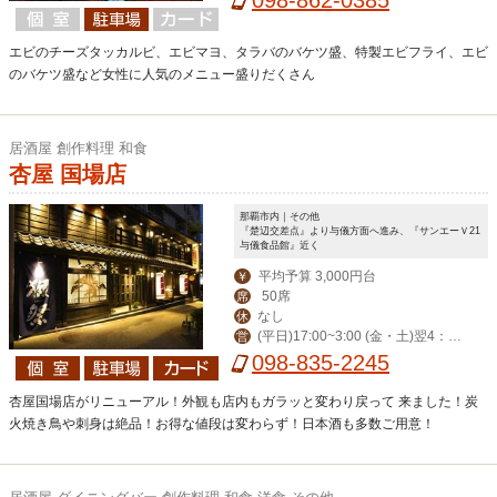
エビのチーズタッカルビ、エビマヨ、タラバのバケツ盛、特製エビフライ、エビ
のバケツ盛など女性に人気のメニュー盛りだくさん
居酒屋 創作料理 和食
杏屋 国場店
那覇市内｜その他
『楚辺交差点』より与儀方面へ進み、『サンエーＶ21
与儀食品館』近く
平均予算 3,000円台
￥
50席
席
なし
休
(平日)17:00~3:00 (金・土)翌4：0
営
0まで
098-835-2245
杏屋国場店がリニューアル！外観も店内もガラッと変わり戻って 来ました！炭
火焼き鳥や刺身は絶品！お得な値段は変わらず！日本酒も多数ご用意！