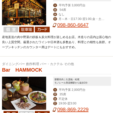
平均予算 3,000円台
￥
54席
席
なし
休
月～木・日17:30-翌1:00,金・土・
営
祝前17:30-翌2:00
098-860-6647
産地直送の肉や野菜の鉄板＆炭火料理が楽しめるお店。木造りの店内は居心地の
良い上質空間。厳選されたワインや日本酒も多数あり、料理との相性も抜群。オ
ープンキッチンのカウンター席はデートにもおすすめ。
ダイニングバー 創作料理 バー・カクテル その他
Bar HAMMOCK
那覇市内｜久茂地・松尾
モノレール美栄橋駅から徒歩2分
平均予算 2,000円台
￥
35席
席
不定休
休
19:00-翌3:00
営
098-869-2229