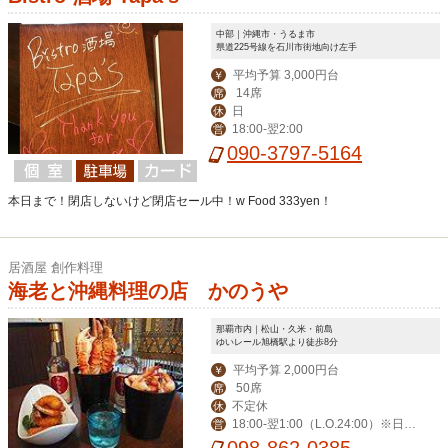
中部｜沖縄市・うるま市
県道225号線を石川市街地向け左手
平均予算 3,000円台
￥
14席
席
日
休
18:00-翌2:00
営
090-3797-5164
本日まで！閉店しないけど閉店セール中！w Food 333yen！
居酒屋 創作料理
海老と沖縄料理の店 かのうや
那覇市内｜松山・久米・前島
ゆいレール旭橋駅より徒歩8分
平均予算 2,000円台
￥
50席
席
不定休
休
18:00-翌1:00（L.O.24:00）※日曜
営
は24:00（L.O.23:00）
098-862-0385