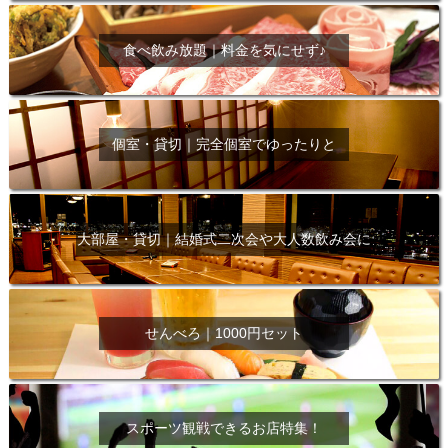
食べ飲み放題｜料金を気にせず♪
個室・貸切｜完全個室でゆったりと
大部屋・貸切｜結婚式二次会や大人数飲み会に
せんべろ｜1000円セット
スポーツ観戦できるお店特集！