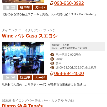
迄） ※ハッピーアワー17:00-19:00
098-960-3992
北谷の夜を彩る極上ステーキと美酒。大人の隠れ家「Grill & Bar Garden」
ダイニングバー イタリアン・フレンチ
Wine バル Casa スエヨシ
那覇市内｜その他
ゆいレール市立病院前駅から徒歩7分
平均予算 2,000円台
￥
30席
席
無休
休
18:00-23:00(LO22:00),金土祝前1
営
8:00-24:00(LO23:00),日11:30-15:00,1
098-894-4000
8:00-22:00
恩納村で人気の【カサラティーダ】が那覇市首里末吉にお引越し♪
居酒屋 ダイニングバー 洋食 バー・カクテル その他
Bistro 酒場 Tapa’s