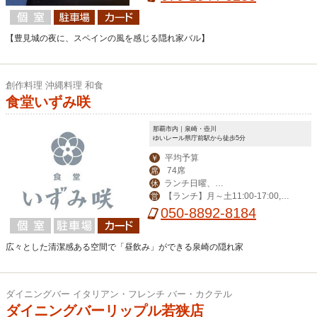
【豊見城の夜に、スペインの風を感じる隠れ家バル】
創作料理 沖縄料理 和食
食堂いずみ咲
那覇市内｜泉崎・壺川
ゆいレール県庁前駅から徒歩5分
平均予算
￥
74席
席
ランチ日曜、デ
休
【ランチ】月～土11:00-17:00,
営
ィナー日曜、月曜
【ディナー】火～土14:00-23:00
050-8892-8184
広々とした清潔感ある空間で「昼飲み」ができる泉崎の隠れ家
ダイニングバー イタリアン・フレンチ バー・カクテル
ダイニングバーリップル若狭店