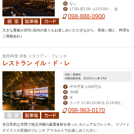
なし
休
17:00-翌1:00（LO 0:00）、金土
営
祝前17:00-翌2:00（LO 翌1:00）
098-888-0900
大きな看板が目印♪店内の造りもお楽しみいただきながら、美味い酒と、料理を
ご堪能あれ♪
創作料理 洋食 イタリアン・フレンチ
レストラン イル・ド・レ
北部｜恩納村
沖縄自動車道 石川ICから車で8分
平均予算 3,000円台
￥
60席
席
水
休
ランチ 11:30-15:00 (L.O.14:00),デ
営
ィナー 17:30-23:00 (L.O.21:00)
098-963-0170
非日常的な空間で地元沖縄の厳選食材を使った カジュアルフレンチ。 リゾート
テイストの至福のフレンチ アラカルトでお楽しみください