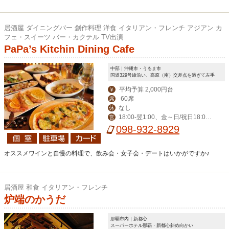
居酒屋 ダイニングバー 創作料理 洋食 イタリアン・フレンチ アジアン カ
フェ・スイーツ バー・カクテル TV出演
PaPa’s Kitchin Dining Cafe
中部｜沖縄市・うるま市
国道329号線沿い、高原（南）交差点を過ぎて左手
平均予算 2,000円台
￥
60席
席
なし
休
18:00‐翌1:00、金～日/祝日18:00-
営
翌2:00
098-932-8929
オススメワインと自慢の料理で、飲み会・女子会・デートはいかがですか♪
居酒屋 和食 イタリアン・フレンチ
炉端のかうだ
那覇市内｜新都心
スーパーホテル那覇・新都心斜め向かい