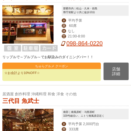
那覇市内｜松山・久米・前島
県庁前駅より共に徒歩10分
平均予算
￥
60席
席
なし
休
21:00-8:00
営
098-864-0220
リップルで～プルプル～でお馴染みのダイニングバー！！
ちゅらグルメ クーポン
店舗
☆お会計より10%OFF☆
詳細
居酒屋 創作料理 沖縄料理 和食 洋食 その他
三代目 魚武士
南部｜南風原町・与那原町
329号線沿い、ニトリ南風原店近く
平均予算 2,000円台
￥
333席
席