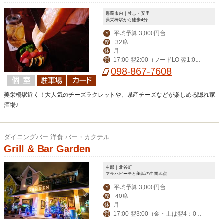
那覇市内｜牧志・安里
美栄橋駅から徒歩4分
平均予算 3,000円台
￥
32席
席
月
休
17:00-翌2:00（フードLO 翌1:0
営
0）
098-867-7608
美栄橋駅近く！大人気のチーズラクレットや、県産チーズなどが楽しめる隠れ家
酒場♪
ダイニングバー 洋食 バー・カクテル
Grill & Bar Garden
中部｜北谷町
アラハビーチと美浜の中間地点
平均予算 3,000円台
￥
40席
席
月
休
17:00-翌3:00（金・土は翌4：00
営