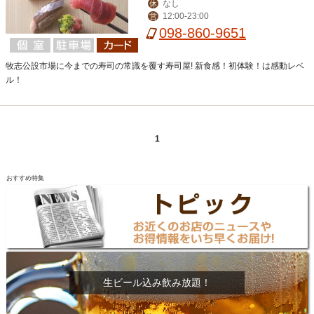
なし
休
12:00-23:00
営
098-860-9651
牧志公設市場に今までの寿司の常識を覆す寿司屋! 新食感！初体験！は感動レベ
ル！
1
おすすめ特集
生ビール込み飲み放題！