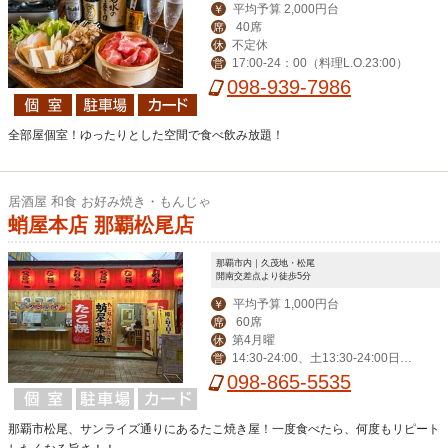
平均予算 2,000円台
￥
40席
席
不定休
休
17:00-24：00（料理L.O.23:00）
営
098-939-7986
全部屋個室！ゆったりとした空間で食べ飲み放題！
居酒屋 和食 お好み焼き・もんじゃ
蛸屋本店 那覇松尾店
那覇市内｜久茂地・松尾
開南交差点より徒歩5分
平均予算 1,000円台
￥
60席
席
第4月曜
休
14:30-24:00、土13:30-24:00日1
営
3:30-22:00※なくなり次第終了
098-865-5535
那覇市松尾、サンライズ通りにあるたこ焼き屋！一度食べたら、何度もリピート