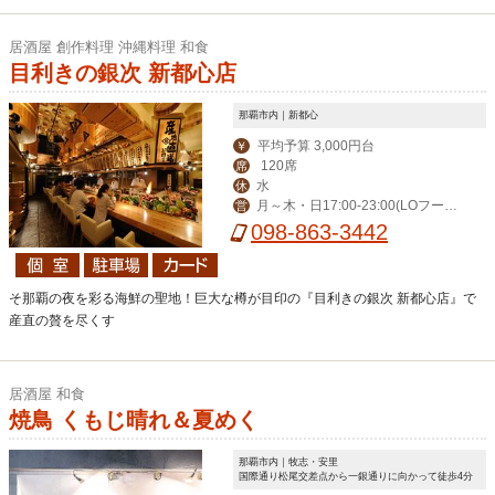
居酒屋 創作料理 沖縄料理 和食
目利きの銀次 新都心店
那覇市内｜新都心
平均予算 3,000円台
￥
120席
席
水
休
月～木・日17:00-23:00(LOフード
営
22:00/ドリンク22:30)、金・土17:00-
098-863-3442
0:00(LOフード23:00/ドリンク23:30)
そ那覇の夜を彩る海鮮の聖地！巨大な樽が目印の『目利きの銀次 新都心店』で
産直の贅を尽くす
居酒屋 和食
焼鳥 くもじ晴れ＆夏めく
那覇市内｜牧志・安里
国際通り松尾交差点から一銀通りに向かって徒歩4分