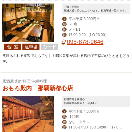
中部｜浦添市
宮城大通り沿いにございます。税務署通り近くです。
平均予算 3,000円台
￥
70席
席
火・1/1
休
17:00-0:00 （LO 23:00）
営
098-878-9646
笑顔あふれる接客でおもてなし！昭和音楽が流れる店内で至福のひとときをどう
ぞ♪
居酒屋 創作料理 沖縄料理
おもろ殿内 那覇新都心店
那覇市内｜新都心
那覇国際高校近く。徒歩1分
平均予算 4,000円台
￥
120席
席
なし ※ランチ
休
11:30-14:30（LO 14:00）, 17:00-
営
タイムのみ1月1日～