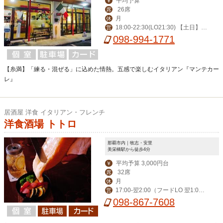
平均予算
￥
26席
席
月
休
18:00-22:30(LO21:30) 【土日】 1
営
2:00-15:00(LO14:00) 18:00-22:30(LO
098-994-1771
21:30)
【糸満】「練る・混ぜる」に込めた情熱。五感で楽しむイタリアン『マンテカー
レ』
居酒屋 洋食 イタリアン・フレンチ
洋食酒場 トトロ
那覇市内｜牧志・安里
美栄橋駅から徒歩4分
平均予算 3,000円台
￥
32席
席
月
休
17:00-翌2:00（フードLO 翌1:0
営
0）
098-867-7608