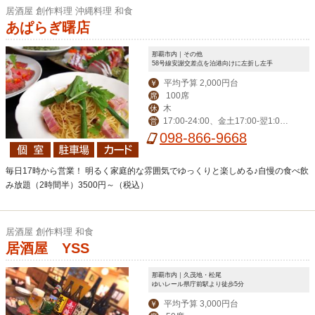
居酒屋 創作料理 沖縄料理 和食
あぱらぎ曙店
那覇市内｜その他
58号線安謝交差点を泊港向けに左折し左手
平均予算 2,000円台
￥
100席
席
木
休
17:00-24:00、金土17:00-翌1:0
営
0、日17:00-23:00
098-866-9668
毎日17時から営業！ 明るく家庭的な雰囲気でゆっくりと楽しめる♪自慢の食べ飲
み放題（2時間半）3500円～（税込）
居酒屋 創作料理 和食
居酒屋 YSS
那覇市内｜久茂地・松尾
ゆいレール県庁前駅より徒歩5分
平均予算 3,000円台
￥