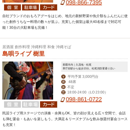
24:00（LO 23:00）
098-866-7395
3日まで休業致しま
す。
自社ブランドのおもろアグーをはじめ、地元の新鮮野菜や魚介類をふんだんに使
った創作うちなー料理の数々が並ぶ。充実した個室は最大40名様まで対応可
能！30台の大駐車場も完備！
居酒屋 創作料理 沖縄料理 和食 沖縄そば
島唄ライブ 樹里
那覇市内｜久茂地・松尾
県庁前駅から徒歩10分。松尾消防署通り沿い
平均予算 3,000円台
￥
48席
席
不定
休
18:00-24:00（LO 23:00）
営
098-861-0722
民謡ライブ用ステージでの演奏・余興もOK、皆の顔が見える広々空間で、会話
も弾む宴会・もあいを楽しもう。大満足＆リーズナブルな飲み放題付宴会コース
も充実！