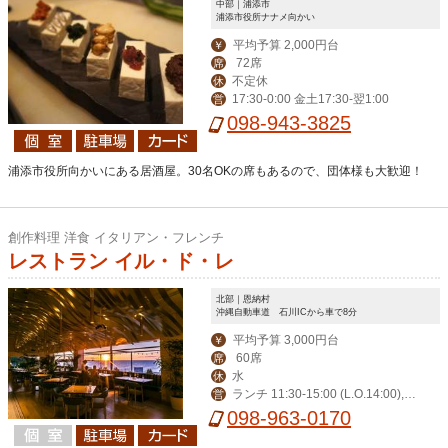
中部｜浦添市
浦添市役所ナナメ向かい
平均予算 2,000円台
￥
72席
席
不定休
休
17:30-0:00 金土17:30-翌1:00
営
098-943-3825
浦添市役所向かいにある居酒屋。30名OKの席もあるので、団体様も大歓迎！
創作料理 洋食 イタリアン・フレンチ
レストラン イル・ド・レ
北部｜恩納村
沖縄自動車道 石川ICから車で8分
平均予算 3,000円台
￥
60席
席
水
休
ランチ 11:30-15:00 (L.O.14:00),デ
営
ィナー 17:30-23:00 (L.O.21:00)
098-963-0170