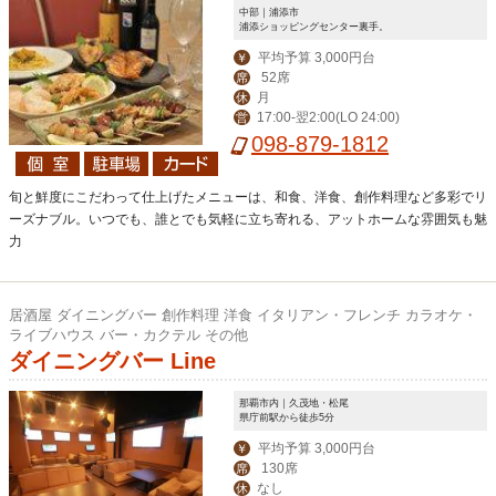
中部｜浦添市
浦添ショッピングセンター裏手。
平均予算 3,000円台
￥
52席
席
月
休
17:00-翌2:00(LO 24:00)
営
098-879-1812
旬と鮮度にこだわって仕上げたメニューは、和食、洋食、創作料理など多彩でリ
ーズナブル。いつでも、誰とでも気軽に立ち寄れる、アットホームな雰囲気も魅
力
居酒屋 ダイニングバー 創作料理 洋食 イタリアン・フレンチ カラオケ・
ライブハウス バー・カクテル その他
ダイニングバー Line
那覇市内｜久茂地・松尾
県庁前駅から徒歩5分
平均予算 3,000円台
￥
130席
席
なし
休