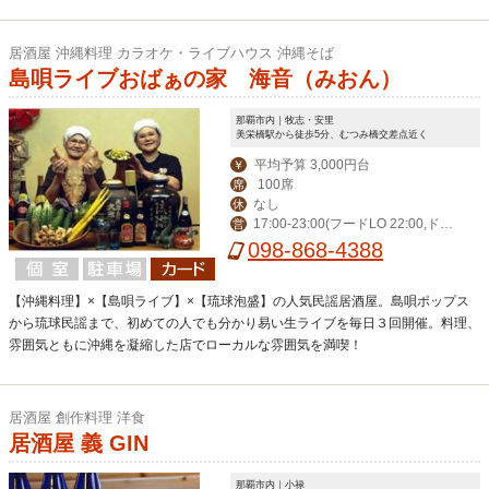
居酒屋 沖縄料理 カラオケ・ライブハウス 沖縄そば
島唄ライブおばぁの家 海音（みおん）
那覇市内｜牧志・安里
美栄橋駅から徒歩5分、むつみ橋交差点近く
平均予算 3,000円台
￥
100席
席
なし
休
17:00-23:00(フードLO 22:00,ドリ
営
ンクLO 22:30)※夏季は30分延長
098-868-4388
【沖縄料理】×【島唄ライブ】×【琉球泡盛】の人気民謡居酒屋。島唄ポップス
から琉球民謡まで、初めての人でも分かり易い生ライブを毎日３回開催。料理、
雰囲気ともに沖縄を凝縮した店でローカルな雰囲気を満喫！
居酒屋 創作料理 洋食
居酒屋 義 GIN
那覇市内｜小禄