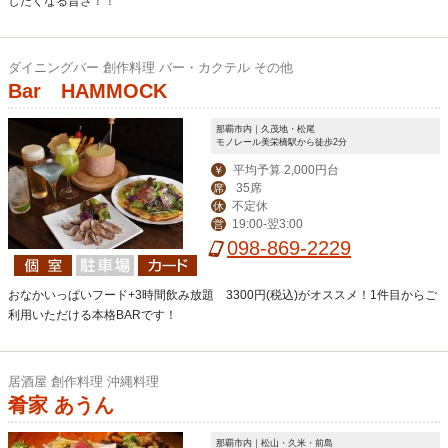
したくなる旨さ！！
ダイニングバー 創作料理 バー・カクテル その他
Bar HAMMOCK
那覇市内｜久茂地・松尾
モノレール美栄橋駅から徒歩2分
平均予算 2,000円台
￥
35席
席
不定休
休
19:00-翌3:00
営
098-869-2229
おなかいっぱいフード+3時間飲み放題 3300円(税込)がオススメ！1件目からご
利用いただける本格BARです！
居酒屋 創作料理 沖縄料理
肴家 あうん
那覇市内｜松山・久米・前島