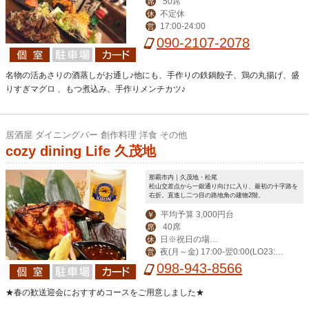
50席
席
不定休
休
17:00-24:00
営
090-2107-2078
名物の活あさりの酒蒸しがお通し♪他にも、手作りの鉄鍋餃子、鶏の丸揚げ、盛
りすぎマグロ 、もつ煮込み、手作りメンチカツ♪
居酒屋 ダイニングバー 創作料理 洋食 その他
cozy dining Life 久茂地
那覇市内｜久茂地・松尾
松山交差点から一銀通り向けに入り、最初の十字路を
右折。直進し二つ目の路地角の建物2階。
平均予算 3,000円台
￥
40席
席
日※祝日の場合
休
夜(月～金) 17:00-翌0:00(LO23:3
営
営業。月曜振替休。
0) (土)-翌1:00(LO翌0:30) 昼(月～金) 1
098-943-8566
1:30-14:00(LO13:30)
★春の歓送迎会におすすめコースをご用意しました★