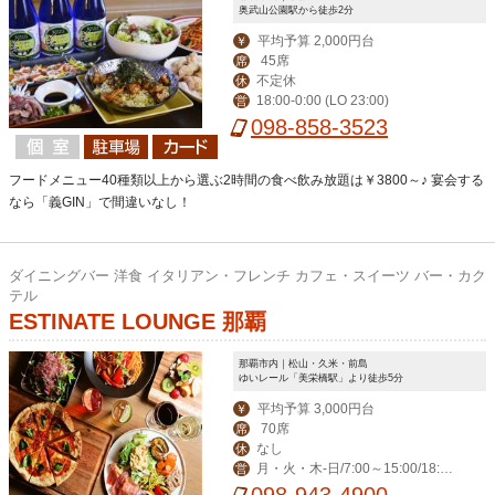
奥武山公園駅から徒歩2分
平均予算 2,000円台
￥
45席
席
不定休
休
18:00-0:00 (LO 23:00)
営
098-858-3523
フードメニュー40種類以上から選ぶ2時間の食べ飲み放題は￥3800～♪ 宴会する
なら「義GIN」で間違いなし！
ダイニングバー 洋食 イタリアン・フレンチ カフェ・スイーツ バー・カク
テル
ESTINATE LOUNGE 那覇
那覇市内｜松山・久米・前島
ゆいレール「美栄橋駅」より徒歩5分
平均予算 3,000円台
￥
70席
席
なし
休
月・火・木-日/7:00～15:00/18:00
営
～23:00(料理L.O. 22:00) 毎週水曜日は
098-943-4900