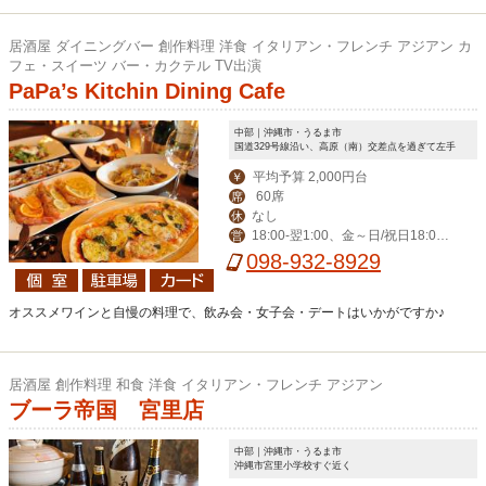
居酒屋 ダイニングバー 創作料理 洋食 イタリアン・フレンチ アジアン カ
フェ・スイーツ バー・カクテル TV出演
PaPa’s Kitchin Dining Cafe
中部｜沖縄市・うるま市
国道329号線沿い、高原（南）交差点を過ぎて左手
平均予算 2,000円台
￥
60席
席
なし
休
18:00‐翌1:00、金～日/祝日18:00-
営
翌2:00
098-932-8929
オススメワインと自慢の料理で、飲み会・女子会・デートはいかがですか♪
居酒屋 創作料理 和食 洋食 イタリアン・フレンチ アジアン
ブーラ帝国 宮里店
中部｜沖縄市・うるま市
沖縄市宮里小学校すぐ近く