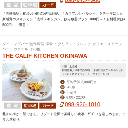
ディナー定休日。
「美栄橋駅」徒歩5分/国道58号線沿い 「カラフルとヘルシー」をテーマにした
新感覚のメキシカン「琉球メキシカン」飲み放題プラン1000円～！お料理付は4
500円～ご用意！
ダイニングバー 創作料理 洋食 イタリアン・フレンチ カフェ・スイーツ
バー・カクテル その他
THE CALIF KITCHEN OKINAWA
中部｜北谷町
那覇空港より車で約40分 北谷町美浜アメリカンビレ
ッジ内デポアイランドシーサイドビル３F
平均予算 2,000円台
￥
42席
席
不定休
休
8:00 - 22:00
営
098-926-1010
北谷の海が一望できる、リゾート空間で美味しい食事・ﾃﾞｻﾞｰﾄを楽しめます。テ
ラス席有り。