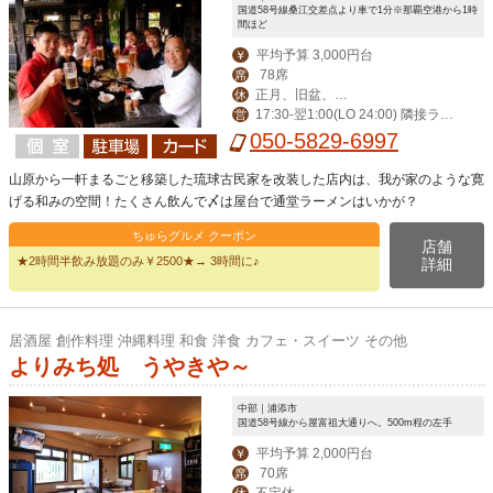
国道58号線桑江交差点より車で1分※那覇空港から1時
間ほど
平均予算 3,000円台
￥
78席
席
正月、旧盆、第
休
17:30-翌1:00(LO 24:00) 隣接ラー
営
ニ水曜日
メン屋(LO 24:00)
050-5829-6997
山原から一軒まるごと移築した琉球古民家を改装した店内は、我が家のような寛
げる和みの空間！たくさん飲んで〆は屋台で通堂ラーメンはいかが？
ちゅらグルメ クーポン
店舗
★2時間半飲み放題のみ￥2500★→ 3時間に♪
詳細
居酒屋 創作料理 沖縄料理 和食 洋食 カフェ・スイーツ その他
よりみち処 うやきや～
中部｜浦添市
国道58号線から屋富祖大通りへ。500m程の左手
平均予算 2,000円台
￥
70席
席
不定休
休