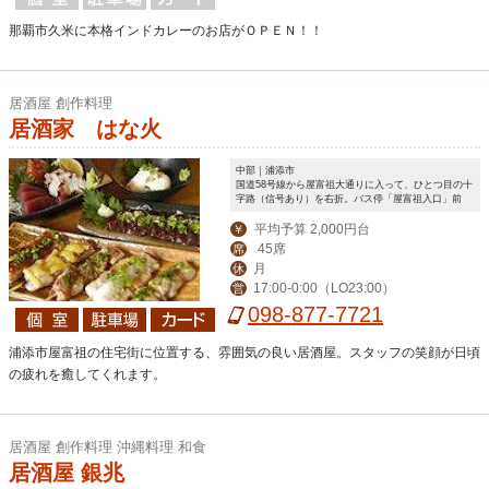
那覇市久米に本格インドカレーのお店がＯＰＥＮ！！
居酒屋 創作料理
居酒家 はな火
中部｜浦添市
国道58号線から屋富祖大通りに入って、ひとつ目の十
字路（信号あり）を右折。バス停「屋富祖入口」前
平均予算 2,000円台
￥
45席
席
月
休
17:00-0:00（LO23:00）
営
098-877-7721
浦添市屋富祖の住宅街に位置する、雰囲気の良い居酒屋。スタッフの笑顔が日頃
の疲れを癒してくれます。
居酒屋 創作料理 沖縄料理 和食
居酒屋 銀兆