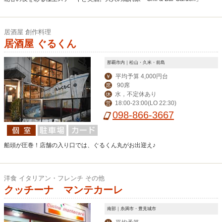
居酒屋 創作料理
居酒屋 ぐるくん
那覇市内｜松山・久米・前島
平均予算 4,000円台
￥
90席
席
水，不定休あり
休
18:00-23:00(LO 22:30)
営
098-866-3667
船頭が圧巻！店舗の入り口では、ぐるくん丸がお出迎え♪
洋食 イタリアン・フレンチ その他
クッチーナ マンテカーレ
南部｜糸満市・豊見城市