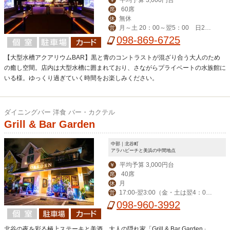
60席
席
無休
休
月～土 20：00～翌5：00 日2
営
0：00～翌3：00
098-869-6725
【大型水槽アクアリウムBAR】黒と青のコントラストが混ざり合う大人のため
の癒し空間。店内は大型水槽に囲まれており、さながらプライベートの水族館に
いる様。ゆっくり過ぎていく時間をお楽しみください。
ダイニングバー 洋食 バー・カクテル
Grill & Bar Garden
中部｜北谷町
アラハビーチと美浜の中間地点
平均予算 3,000円台
￥
40席
席
月
休
17:00-翌3:00（金・土は翌4：00
営
迄） ※ハッピーアワー17:00-19:00
098-960-3992
北谷の夜を彩る極上ステーキと美酒。大人の隠れ家「Grill & Bar Garden」