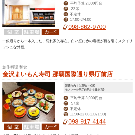
平均予算 2,000円台
￥
22席
席
不定休
休
17:00-翌4:00
営
098-862-9700
一銀通りから一本入った、隠れ家的存在。白い壁に赤の看板が目を引くスタイリ
ッシュな外観。
創作料理 和食
金沢まいもん寿司 那覇国際通り県庁前店
那覇市内｜久茂地・松尾
モノレール県庁前駅から徒歩2分
平均予算 3,000円台
￥
57席
席
不定休
休
11:00-22:00(LO21:00)
営
098-917-4144