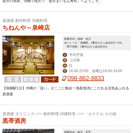
金沢の美味、沖縄で味わう「金沢まいもん寿司」へようこそ。
居酒屋 創作料理 沖縄料理
ちねんや～泉崎店
那覇市内｜泉崎・壺川
ゆいレール「旭橋駅」2番出口から徒歩約1〜2分、
「県庁前駅」1番出口から徒歩約3分。
平均予算
￥
110席
席
日
休
16:00-23:00、金曜は16:00-24:00
営
098-862-8833
【旭橋駅1分】沖縄の「旨い」がここに集結！地産地消にこだわる活気あふれる
居酒屋
居酒屋 ダイニングバー 創作料理 沖縄料理 バー・カクテル その他
黒帯酒房
那覇市内｜牧志・安里