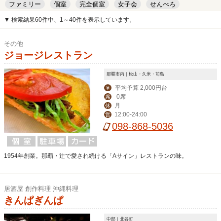
ファミリー
個室
完全個室
女子会
せんべろ
キッズルーム
安い
デート
▼ 検索結果60件中、1～40件を表示しています。
その他
ジョージレストラン
那覇市内｜松山・久米・前島
平均予算 2,000円台
￥
0席
席
月
休
12:00-24:00
営
098-868-5036
1954年創業。那覇・辻で愛され続ける「Aサイン」レストランの味。
居酒屋 創作料理 沖縄料理
きんぱぎんぱ
中部｜北谷町