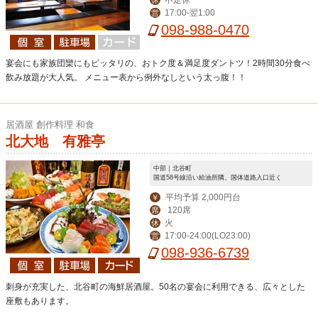
17:00-翌1:00
営
098-988-0470
宴会にも家族団欒にもピッタリの、おトク度＆満足度ダントツ！2時間30分食べ
飲み放題が大人気。 メニュー表から例外なしという太っ腹！！
居酒屋 創作料理 和食
北大地 有雅亭
中部｜北谷町
国道58号線沿い給油所隣。国体道路入口近く
平均予算 2,000円台
￥
120席
席
火
休
17:00-24:00(LO23:00)
営
098-936-6739
刺身が充実した、北谷町の海鮮居酒屋。50名の宴会に利用できる、広々とした
座敷もあります。