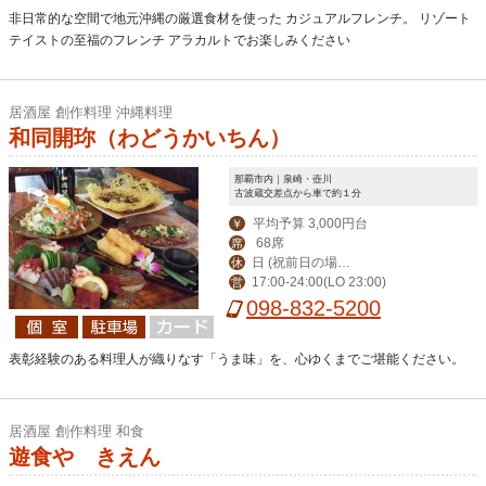
非日常的な空間で地元沖縄の厳選食材を使った カジュアルフレンチ。 リゾート
テイストの至福のフレンチ アラカルトでお楽しみください
居酒屋 創作料理 沖縄料理
和同開珎（わどうかいちん）
那覇市内｜泉崎・壺川
古波蔵交差点から車で約１分
平均予算 3,000円台
￥
68席
席
日 (祝前日の場合
休
17:00-24:00(LO 23:00)
営
は営業、翌日休み)
098-832-5200
表彰経験のある料理人が織りなす「うま味」を、心ゆくまでご堪能ください。
居酒屋 創作料理 和食
遊食や きえん