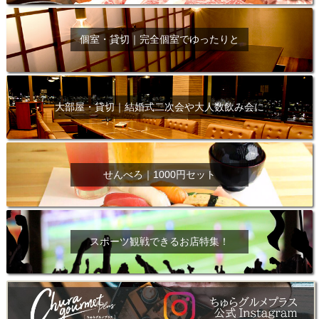
個室・貸切｜完全個室でゆったりと
大部屋・貸切｜結婚式二次会や大人数飲み会に
せんべろ｜1000円セット
スポーツ観戦できるお店特集！