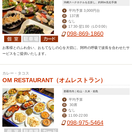
沖縄ナハナホテルを左折し、約90m先右手側
平均予算 3,000円台
￥
137席
席
なし
休
17:30-翌1:00（LO 0:00）
営
098-869-1860
お客様とのふれ合い、おもてなしの心を大切に、阿吽の呼吸で波長を合わせたサ
ービスをご提供いたします。
カレー・タコス
OM RESTAURANT（オムレストラン）
那覇市内｜松山・久米・前島
平均予算
￥
30席
席
なし
休
11:00-22:00
営
098-975-5464