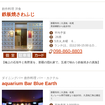
創作料理 洋食
鉄板焼さわふじ
那覇市内｜久茂地・松尾
美栄橋駅から徒歩3分
平均予算
￥
26席
席
5月火,木曜 6月
休
ランチ(土、日)12:00-15:00 (LO1
営
火曜が定休日となり
098-860-8803
4:00) ディナー17:00-23:00(LO22:00)
ます
【極上の石垣牛と島野菜を、那覇の隠れ家で。五感で味わう鉄板焼きの真髄】
ダイニングバー 創作料理 バー・カクテル
aquarium Bar Blue Earth
那覇市内｜久茂地・松尾
モノレール県庁前駅より徒歩3分。久茂地三角公園近
く
平均予算 3,000円台
￥