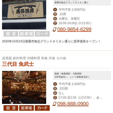
那覇市牧志グランドオリオン通り
平均予算 2,000円台
￥
10席
席
火曜日、木曜日
休
18:00-24:00(L.O.23:00 )
営
080-9854-6299
2020年10月23日那覇市牧志グランドオリオン通りに黒帯酒房オープン！
居酒屋 創作料理 沖縄料理 和食 洋食 その他
三代目 魚武士
南部｜南風原町・与那原町
329号線沿い、ニトリ南風原店近く
平均予算 2,000円台
￥
333席
席
なし
休
17:00-翌1:00（LO 0:00）、金土
営
祝前17:00-翌2:00（LO 翌1:00）
098-888-0900