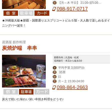
【月～木 平日】 21:00-翌5:00
営
【その他】19:00-翌6:00
098-917-0717
★沖縄最大級★那覇・国際通りエスプリコートビル５階・大人数で楽しめるダイ
ニングバー誕生！
居酒屋 創作料理
炭焼炉端 串串
那覇市内｜久茂地・松尾
琉球銀行・本店から徒歩2分
平均予算 3,000円台
￥
35席
席
日
休
月～土 15:30-24:00
営
098-864-2663
炭火で焼いた味わい深い串焼き料理をどうぞ♪